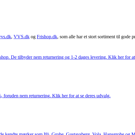
vvs.dk
,
VVS.dk
og
Frishop.dk
, som alle har et stort sortiment til gode pr
. De tilbyder nem returnering og 1-2 dages levering. Klik her for at 
 foruden nem returnering. Klik her for at se deres udvalg.
le de kendte mærker som Ifö, Grohe, Gustavsberg, Vola, Hansgrohe og Me