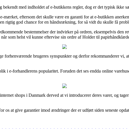
 bekendt med indholdet af e-butikkens regler, dog er det typisk ikke 
-mærket, eftersom det skulle være en garanti for at e-butikken anerkend
 en rigtig god chance for en håndsrækning, for så vidt du skulle få prob
dkommende bestemmelser der indvirker på ordren, eksempelvis den returp
 når som helst vil kunne eftervise sin ordre af Holder til papirhåndklæde
mange forhenværende brugeres synspunkter og derfor rekommanderer vi, a
lik i e-forhandlerens popularitet. Foruden det ses endda online varehus
 internet shops i Danmark derved at vi introducerer deres varer, og ta
or os at give garantier imod ændringer der er udført siden seneste opdat