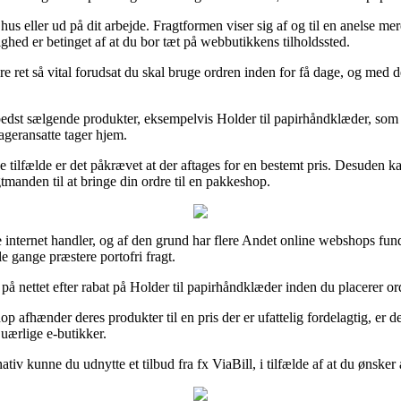
er hus eller ud på dit arbejde. Fragtformen viser sig af og til en anelse
ghed er betinget af at du bor tæt på webbutikkens tilholdssted.
 ret så vital forudsat du skal bruge ordren inden for få dage, og med de
edst sælgende produkter, eksempelvis Holder til papirhåndklæder, som a
lageransatte tager hjem.
 tilfælde er det påkrævet at der aftages for en bestemt pris. Desuden ka
tmanden til at bringe din ordre til en pakkeshop.
re internet handler, og af den grund har flere Andet online webshops fun
e gange præstere portofri fragt.
 på nettet efter rabat på Holder til papirhåndklæder inden du placerer or
op afhænder deres produkter til en pris der er ufattelig fordelagtig, er
uærlige e-butikker.
tiv kunne du udnytte et tilbud fra fx ViaBill, i tilfælde af at du ønsker