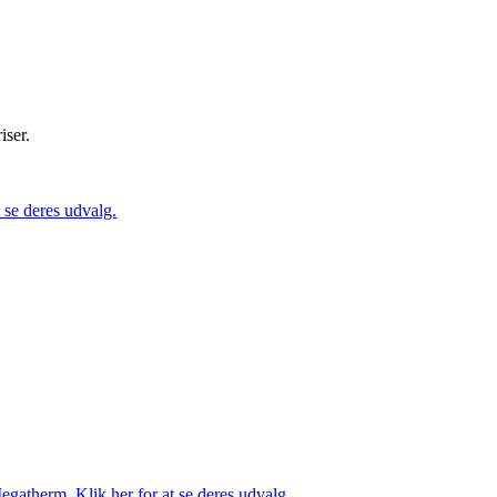
iser.
se deres udvalg.
gatherm. Klik her for at se deres udvalg.