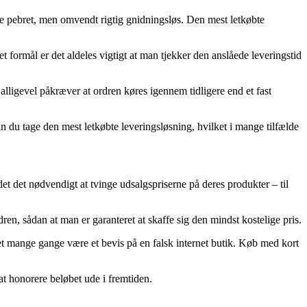
 mere pebret, men omvendt rigtig gnidningsløs. Den mest letkøbte
t formål er det aldeles vigtigt at man tjekker den anslåede leveringstid
lligevel påkræver at ordren køres igennem tidligere end et fast
n du tage den mest letkøbte leveringsløsning, hvilket i mange tilfælde
det det nødvendigt at tvinge udsalgspriserne på deres produkter – til
dren, sådan at man er garanteret at skaffe sig den mindst kostelige pris.
 det mange gange være et bevis på en falsk internet butik. Køb med kort
 at honorere beløbet ude i fremtiden.