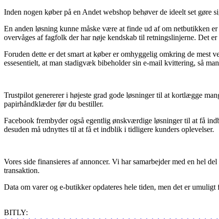
Inden nogen køber på en Andet webshop behøver de ideelt set gøre sig
En anden løsning kunne måske være at finde ud af om netbutikken er e
overvåges af fagfolk der har nøje kendskab til retningslinjerne. Det er
Foruden dette er det smart at køber er omhyggelig omkring de mest ve
essesentielt, at man stadigvæk bibeholder sin e-mail kvittering, så man
Trustpilot genererer i højeste grad gode løsninger til at kortlægge 
papirhåndklæder før du bestiller.
Facebook frembyder også egentlig ønskværdige løsninger til at få indb
desuden må udnyttes til at få et indblik i tidligere kunders oplevelser.
Vores side finansieres af annoncer. Vi har samarbejder med en hel del
transaktion.
Data om varer og e-butikker opdateres hele tiden, men det er umuligt f
BITLY: