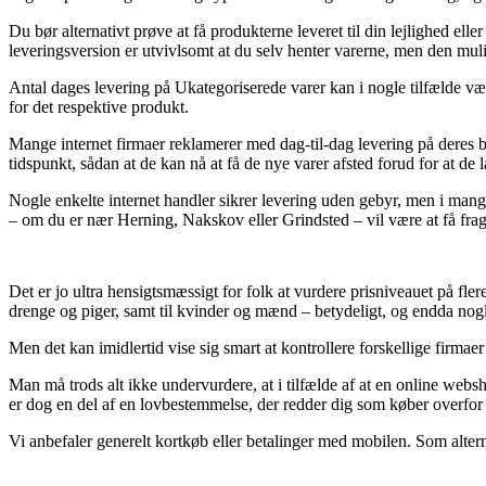
Du bør alternativt prøve at få produkterne leveret til din lejlighed ell
leveringsversion er utvivlsomt at du selv henter varerne, men den muli
Antal dages levering på Ukategoriserede varer kan i nogle tilfælde være
for det respektive produkt.
Mange internet firmaer reklamerer med dag-til-dag levering på deres b
tidspunkt, sådan at de kan nå at få de nye varer afsted forud for at de 
Nogle enkelte internet handler sikrer levering uden gebyr, men i mange
– om du er nær Herning, Nakskov eller Grindsted – vil være at få frag
Det er jo ultra hensigtsmæssigt for folk at vurdere prisniveauet på fle
drenge og piger, samt til kvinder og mænd – betydeligt, og endda nogl
Men det kan imidlertid vise sig smart at kontrollere forskellige firmaer
Man må trods alt ikke undervurdere, at i tilfælde af at en online websh
er dog en del af en lovbestemmelse, der redder dig som køber overfor 
Vi anbefaler generelt kortkøb eller betalinger med mobilen. Som alterna