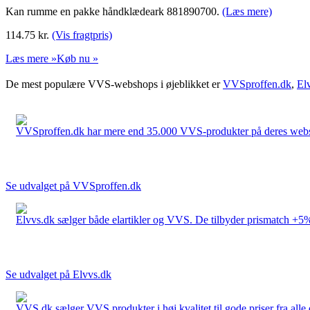
Kan rumme en pakke håndklædeark 881890700.
(Læs mere)
114.75
kr.
(Vis fragtpris)
Læs mere »
Køb nu »
De mest populære VVS-webshops i øjeblikket er
VVSproffen.dk
,
El
VVSproffen.dk har mere end 35.000 VVS-produkter på deres webshop
Se udvalget på VVSproffen.dk
Elvvs.dk sælger både elartikler og VVS. De tilbyder prismatch +5%,
Se udvalget på Elvvs.dk
VVS.dk sælger VVS produkter i høj kvalitet til gode priser fra al