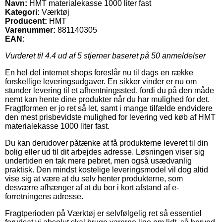
Navn:
HMT materialekasse 1000 liter fast
Kategori:
Værktøj
Producent:
HMT
Varenummer:
881140305
EAN:
Vurderet til
4.4
ud af 5 stjerner baseret på
50
anmeldelser
En hel del internet shops foreslår nu til dags en række
forskellige leveringsudgaver. En sikker vinder er nu om
stunder levering til et afhentningssted, fordi du på den måde
nemt kan hente dine produkter når du har mulighed for det.
Fragtformen er jo ret så let, samt i mange tilfælde endvidere
den mest prisbevidste mulighed for levering ved køb af HMT
materialekasse 1000 liter fast.
Du kan derudover påtænke at få produkterne leveret til din
bolig eller ud til dit arbejdes adresse. Løsningen viser sig
undertiden en tak mere pebret, men også usædvanlig
praktisk. Den mindst kostelige leveringsmodel vil dog altid
vise sig at være at du selv henter produkterne, som
desværre afhænger af at du bor i kort afstand af e-
forretningens adresse.
Fragtperioden på Værktøj er selvfølgelig ret så essentiel