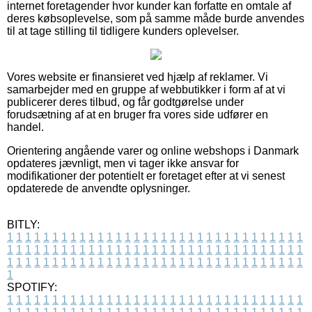
internet foretagender hvor kunder kan forfatte en omtale af
deres købsoplevelse, som på samme måde burde anvendes
til at tage stilling til tidligere kunders oplevelser.
Vores website er finansieret ved hjælp af reklamer. Vi
samarbejder med en gruppe af webbutikker i form af at vi
publicerer deres tilbud, og får godtgørelse under
forudsætning af at en bruger fra vores side udfører en
handel.
Orientering angående varer og online webshops i Danmark
opdateres jævnligt, men vi tager ikke ansvar for
modifikationer der potentielt er foretaget efter at vi senest
opdaterede de anvendte oplysninger.
BITLY:
1
1
1
1
1
1
1
1
1
1
1
1
1
1
1
1
1
1
1
1
1
1
1
1
1
1
1
1
1
1
1
1
1
1
1
1
1
1
1
1
1
1
1
1
1
1
1
1
1
1
1
1
1
1
1
1
1
1
1
1
1
1
1
1
1
1
1
1
1
1
1
1
1
1
1
1
1
1
1
1
1
1
1
1
1
1
1
1
1
1
1
1
1
1
1
1
1
1
1
1
SPOTIFY:
1
1
1
1
1
1
1
1
1
1
1
1
1
1
1
1
1
1
1
1
1
1
1
1
1
1
1
1
1
1
1
1
1