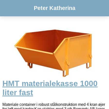
Peter Katherina
HMT materialekasse 1000
liter fast
Materiale container i robust stålkonstruktion med 4 kran øjer
for løft med kæder.Kan stables med 3 stk.Bemærk: AB lager