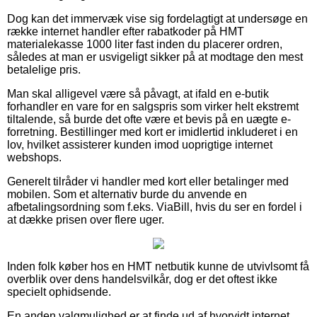
Dog kan det immervæk vise sig fordelagtigt at undersøge en
række internet handler efter rabatkoder på HMT
materialekasse 1000 liter fast inden du placerer ordren,
således at man er usvigeligt sikker på at modtage den mest
betalelige pris.
Man skal alligevel være så påvagt, at ifald en e-butik
forhandler en vare for en salgspris som virker helt ekstremt
tiltalende, så burde det ofte være et bevis på en uægte e-
forretning. Bestillinger med kort er imidlertid inkluderet i en
lov, hvilket assisterer kunden imod uoprigtige internet
webshops.
Generelt tilråder vi handler med kort eller betalinger med
mobilen. Som et alternativ burde du anvende en
afbetalingsordning som f.eks. ViaBill, hvis du ser en fordel i
at dække prisen over flere uger.
Inden folk køber hos en HMT netbutik kunne de utvivlsomt få
overblik over dens handelsvilkår, dog er det oftest ikke
specielt ophidsende.
En anden valgmulighed er at finde ud af hvorvidt internet