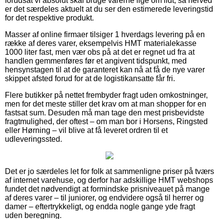
forudsat vi absolut skal bruge varerne lige om lidt, så herved
er det særdeles aktuelt at du ser den estimerede leveringstid
for det respektive produkt.
Masser af online firmaer tilsiger 1 hverdags levering på en
række af deres varer, eksempelvis HMT materialekasse
1000 liter fast, men vær obs på at det er regnet ud fra at
handlen gemmenføres før et angivent tidspunkt, med
hensynstagen til at de garanteret kan nå at få de nye varer
skippet afsted forud for at de logistikansatte får fri.
Flere butikker på nettet frembyder fragt uden omkostninger,
men for det meste stiller det krav om at man shopper for en
fastsat sum. Desuden må man tage den mest prisbevidste
fragtmulighed, der oftest – om man bor i Horsens, Ringsted
eller Hørning – vil blive at få leveret ordren til et
udleveringssted.
Det er jo særdeles let for folk at sammenligne priser på tværs
af internet varehuse, og derfor har adskillige HMT webshops
fundet det nødvendigt at formindske prisniveauet på mange
af deres varer – til juniorer, og endvidere også til herrer og
damer – eftertrykkeligt, og endda nogle gange yde fragt
uden beregning.