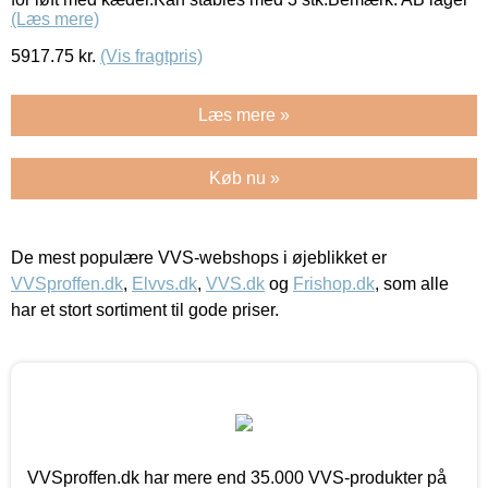
(Læs mere)
5917.75
kr.
(Vis fragtpris)
Læs mere »
Køb nu »
De mest populære VVS-webshops i øjeblikket er
VVSproffen.dk
,
Elvvs.dk
,
VVS.dk
og
Frishop.dk
, som alle
har et stort sortiment til gode priser.
VVSproffen.dk har mere end 35.000 VVS-produkter på