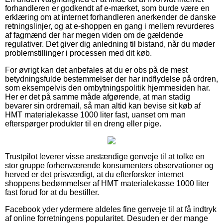
forhandleren er godkendt af e-mærket, som burde være en
erklæring om at internet forhandleren anerkender de danske
retningslinjer, og at e-shoppen en gang i mellem revurderes
af fagmænd der har megen viden om de gældende
regulativer. Det giver dig anledning til bistand, når du møder
problemstillinger i processen med dit køb.
For øvrigt kan det anbefales at du er obs på de mest
betydningsfulde bestemmelser der har indflydelse på ordren,
som eksempelvis den ombytningspolitik hjemmesiden har.
Her er det på samme måde afgørende, at man stadig
bevarer sin ordremail, så man altid kan bevise sit køb af
HMT materialekasse 1000 liter fast, uanset om man
efterspørger produkter til en dreng eller pige.
Trustpilot leverer visse anstændige genveje til at tolke en
stor gruppe forhenværende konsumenters observationer og
herved er det prisværdigt, at du efterforsker internet
shoppens bedømmelser af HMT materialekasse 1000 liter
fast forud for at du bestiller.
Facebook yder ydermere aldeles fine genveje til at få indtryk
af online forretningens popularitet. Desuden er der mange