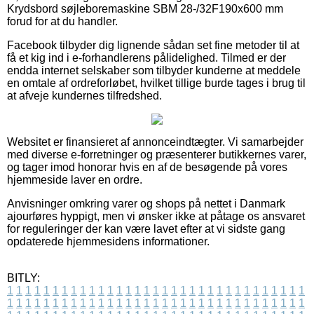
Krydsbord søjleboremaskine SBM 28-/32F190x600 mm
forud for at du handler.
Facebook tilbyder dig lignende sådan set fine metoder til at
få et kig ind i e-forhandlerens pålidelighed. Tilmed er der
endda internet selskaber som tilbyder kunderne at meddele
en omtale af ordreforløbet, hvilket tillige burde tages i brug til
at afveje kundernes tilfredshed.
Websitet er finansieret af annonceindtægter. Vi samarbejder
med diverse e-forretninger og præsenterer butikkernes varer,
og tager imod honorar hvis en af de besøgende på vores
hjemmeside laver en ordre.
Anvisninger omkring varer og shops på nettet i Danmark
ajourføres hyppigt, men vi ønsker ikke at påtage os ansvaret
for reguleringer der kan være lavet efter at vi sidste gang
opdaterede hjemmesidens informationer.
BITLY:
1
1
1
1
1
1
1
1
1
1
1
1
1
1
1
1
1
1
1
1
1
1
1
1
1
1
1
1
1
1
1
1
1
1
1
1
1
1
1
1
1
1
1
1
1
1
1
1
1
1
1
1
1
1
1
1
1
1
1
1
1
1
1
1
1
1