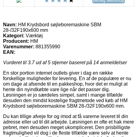
Besøg webshop
Navn:
HM Krydsbord søjleboremaskine SBM
28-/32F190x600 mm
Kategori:
Værktøj
Producent:
HM
Varenummer:
881355990
EAN:
Vurderet til
3.7
ud af 5 stjerner baseret på
14
anmeldelser
En stor portion internet outlets giver i dag en række
forskellige muligheder for levering. En af de populære er nu
om dage at afsende til en pakkeshop, hvor det er muligt at
hente din nyindkøbte vare lige når det passer dig.
Løsningen er jo særdeles simpel, samt i mange tilfælde
desuden den mindst kostelige fragtmetode ved køb af HM
Krydsbord søjleboremaskine SBM 28-/32F190x600 mm.
Du kan tillige afveje for og imod at få varerne leveret til din
adresse eller ud til dit arbejde. Løsningen er ofte et hak mere
pebret, men desuden meget ukompliceret. Den prisbilligste
fragtmulighed vil dog i de fleste tilfælde være selv at hente