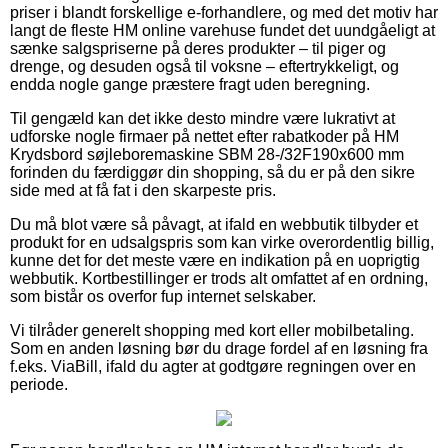
priser i blandt forskellige e-forhandlere, og med det motiv har
langt de fleste HM online varehuse fundet det uundgåeligt at
sænke salgspriserne på deres produkter – til piger og
drenge, og desuden også til voksne – eftertrykkeligt, og
endda nogle gange præstere fragt uden beregning.
Til gengæld kan det ikke desto mindre være lukrativt at
udforske nogle firmaer på nettet efter rabatkoder på HM
Krydsbord søjleboremaskine SBM 28-/32F190x600 mm
forinden du færdiggør din shopping, så du er på den sikre
side med at få fat i den skarpeste pris.
Du må blot være så påvagt, at ifald en webbutik tilbyder et
produkt for en udsalgspris som kan virke overordentlig billig,
kunne det for det meste være en indikation på en uoprigtig
webbutik. Kortbestillinger er trods alt omfattet af en ordning,
som bistår os overfor fup internet selskaber.
Vi tilråder generelt shopping med kort eller mobilbetaling.
Som en anden løsning bør du drage fordel af en løsning fra
f.eks. ViaBill, ifald du agter at godtgøre regningen over en
periode.