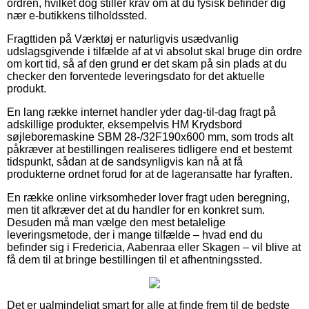
ordren, hvilket dog stiller krav om at du fysisk befinder dig
nær e-butikkens tilholdssted.
Fragttiden på Værktøj er naturligvis usædvanlig
udslagsgivende i tilfælde af at vi absolut skal bruge din ordre
om kort tid, så af den grund er det skam på sin plads at du
checker den forventede leveringsdato for det aktuelle
produkt.
En lang række internet handler yder dag-til-dag fragt på
adskillige produkter, eksempelvis HM Krydsbord
søjleboremaskine SBM 28-/32F190x600 mm, som trods alt
påkræver at bestillingen realiseres tidligere end et bestemt
tidspunkt, sådan at de sandsynligvis kan nå at få
produkterne ordnet forud for at de lageransatte har fyraften.
En række online virksomheder lover fragt uden beregning,
men tit afkræver det at du handler for en konkret sum.
Desuden må man vælge den mest betalelige
leveringsmetode, der i mange tilfælde – hvad end du
befinder sig i Fredericia, Aabenraa eller Skagen – vil blive at
få dem til at bringe bestillingen til et afhentningssted.
Det er ualmindeligt smart for alle at finde frem til de bedste