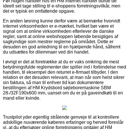
Før nogen handler hos en HM internet handler burde de
ideelt set tage stilling til e-shoppens forretningsvilkår, men
det er typisk en omfattende opgave.
En anden løsning kunne derfor være at bemærke hvorvidt
internet virksomheden er e-mærket, hvilket bør være et
signal om at online virksomheden efterlever de danske
regler, samt at online webshoppen løbende besigtiges af
sagkyndige som mestrer reglerne på området. Dette er
desuden en god anledning til en hjælpende hånd, såfremt
du udsættes for dilemmaer ved din handel.
I øvrigt er det at foretrække at du er vaks omkring de mest
betydningsfulde reglementer der spiller ind i forbindelse med
handlen, til eksempel den returret e-firmaet tilbyder. I den
relation er det desuden relevant, at man når som helst sikrer
sin faktura, så man til enhver tid kan dokumentere
bestillingen af HM Krydsbord søjleboremaskine SBM
28-/32F190x600 mm, uanset om du er på gaveindkøb til en
mand eller kvinde.
Trustpilot yder egentlig strålende genveje til at kontrollere
adskillige nuværende køberes erfaringer og herved foreslår
vi, at du eftersøger online forretningens omtaler af HM