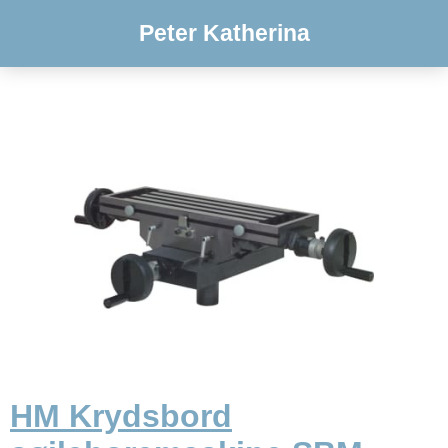
Peter Katherina
HM Krydsbord