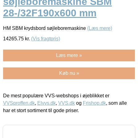
søjleboremaskine SBM
28-/32F190x600 mm
HM SBM krydsbord søjleboremaskine
(Læs mere)
14265.75
kr.
(Vis fragtpris)
Læs mere »
Køb nu »
De mest populære VVS-webshops i øjeblikket er
VVSproffen.dk
,
Elvvs.dk
,
VVS.dk
og
Frishop.dk
, som alle
har et stort sortiment til gode priser.