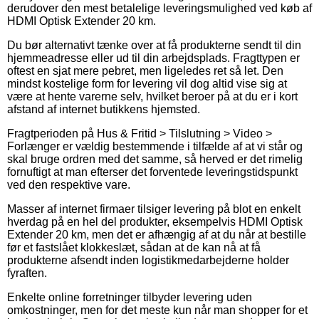
derudover den mest betalelige leveringsmulighed ved køb af
HDMI Optisk Extender 20 km.
Du bør alternativt tænke over at få produkterne sendt til din
hjemmeadresse eller ud til din arbejdsplads. Fragttypen er
oftest en sjat mere pebret, men ligeledes ret så let. Den
mindst kostelige form for levering vil dog altid vise sig at
være at hente varerne selv, hvilket beroer på at du er i kort
afstand af internet butikkens hjemsted.
Fragtperioden på Hus & Fritid > Tilslutning > Video >
Forlænger er vældig bestemmende i tilfælde af at vi står og
skal bruge ordren med det samme, så herved er det rimelig
fornuftigt at man efterser det forventede leveringstidspunkt
ved den respektive vare.
Masser af internet firmaer tilsiger levering på blot en enkelt
hverdag på en hel del produkter, eksempelvis HDMI Optisk
Extender 20 km, men det er afhængig af at du når at bestille
før et fastslået klokkeslæt, sådan at de kan nå at få
produkterne afsendt inden logistikmedarbejderne holder
fyraften.
Enkelte online forretninger tilbyder levering uden
omkostninger, men for det meste kun når man shopper for et