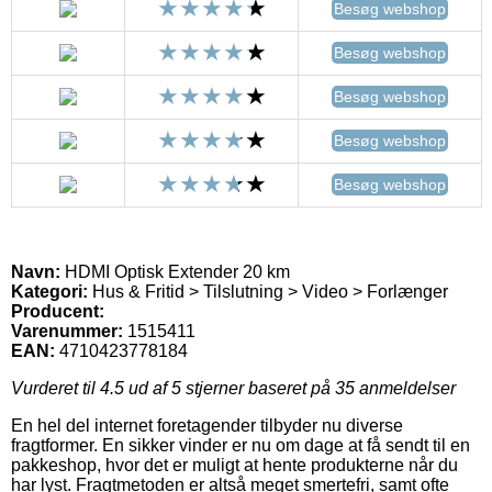
Besøg webshop
Besøg webshop
Besøg webshop
Besøg webshop
Besøg webshop
Navn:
HDMI Optisk Extender 20 km
Kategori:
Hus & Fritid > Tilslutning > Video > Forlænger
Producent:
Varenummer:
1515411
EAN:
4710423778184
Vurderet til
4.5
ud af 5 stjerner baseret på
35
anmeldelser
En hel del internet foretagender tilbyder nu diverse
fragtformer. En sikker vinder er nu om dage at få sendt til en
pakkeshop, hvor det er muligt at hente produkterne når du
har lyst. Fragtmetoden er altså meget smertefri, samt ofte