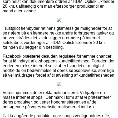
som helst kan dokumentere ordren af HDMI Optisk Extender
20 km, uafhængig om man efterspørger produkter til en
mand eller kvinde.
Trustpilot frembyder ret hensigtsmæssige muligheder for at
se nøjere på en længere række andre forbrugeres tanker og
herved tilrådes det, at du kigger nærmere på internet
selskabets vurderinger af HDMI Optisk Extender 20 km
forinden du lægger din bestilling.
Facebook præsterer desuden regulære fornemme chancer
for at få indtryk af e-shoppens kundetilfredshed. Foruden det
er der en række internet selskaber hvor det er muligt at
nedfælde en bedømmelse af deres købsoplevelse, som lige
så vel må drages fordel af til afvejning af kundetilfredsheden.
Vores hjemmeside er reklamefinansieret. Vi hjælper en
masse internet shops i Danmark i form af at vi præsenterer
deres produkter, og tjener honorar såfremt en af de
besøgende på vores website realiserer et indkøb.
Fakta angående produkter og e-shops vedligeholdes ofte,