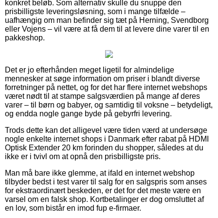
konkret beløb. Som alternativ skulle du snuppe den
prisbilligste leveringsløsning, som i mange tilfælde –
uafhængig om man befinder sig tæt på Herning, Svendborg
eller Vojens – vil være at få dem til at levere dine varer til en
pakkeshop.
Det er jo efterhånden meget ligetil for almindelige
mennesker at søge information om priser i blandt diverse
forretninger på nettet, og for det har flere internet webshops
været nødt til at stampe salgsværdien på mange af deres
varer – til børn og babyer, og samtidig til voksne – betydeligt,
og endda nogle gange byde på gebyrfri levering.
Trods dette kan det alligevel være tiden værd at undersøge
nogle enkelte internet shops i Danmark efter rabat på HDMI
Optisk Extender 20 km forinden du shopper, således at du
ikke er i tvivl om at opnå den prisbilligste pris.
Man må bare ikke glemme, at ifald en internet webshop
tilbyder bedst i test varer til salg for en salgspris som anses
for ekstraordinært beskeden, er det for det meste være en
varsel om en falsk shop. Kortbetalinger er dog omsluttet af
en lov, som bistår en imod fup e-firmaer.