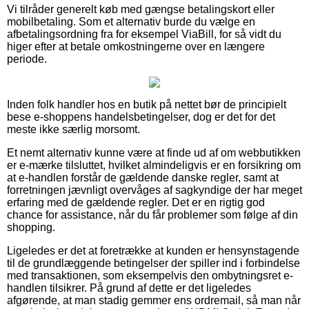
Vi tilråder generelt køb med gængse betalingskort eller
mobilbetaling. Som et alternativ burde du vælge en
afbetalingsordning fra for eksempel ViaBill, for så vidt du
higer efter at betale omkostningerne over en længere
periode.
Inden folk handler hos en butik på nettet bør de principielt
bese e-shoppens handelsbetingelser, dog er det for det
meste ikke særlig morsomt.
Et nemt alternativ kunne være at finde ud af om webbutikken
er e-mærke tilsluttet, hvilket almindeligvis er en forsikring om
at e-handlen forstår de gældende danske regler, samt at
forretningen jævnligt overvåges af sagkyndige der har meget
erfaring med de gældende regler. Det er en rigtig god
chance for assistance, når du får problemer som følge af din
shopping.
Ligeledes er det at foretrække at kunden er hensynstagende
til de grundlæggende betingelser der spiller ind i forbindelse
med transaktionen, som eksempelvis den ombytningsret e-
handlen tilsikrer. På grund af dette er det ligeledes
afgørende, at man stadig gemmer ens ordremail, så man når