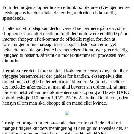
Forinden nogen shopper hos en e-butik bør de uden tvivl gennemse
netshoppens handelsaftale, det er dog undertiden ikke særlig
spændende.
Et alternativt forslag kan derfor være at se nærmere på hvorvidt e-
shoppen er e-mærket medlem, fordi det burde være et billede på at
internet shoppen efterkommer de officielle regler, foruden at
forretningen rutinemæssigt tilses af specialister som er meget
bekendte med de gældende bestemmelser. Derudover giver det dig
lejlighed til bistand, såfremt du møder dilemmaer i processen med
din ordre.
Herudover er det at foretrække at køberen er hensynstagende til de
vigtigste bestemmelser der gælder for handlen, eksempelvis den
ombytningsrettighed internet firmaet tilbyder. På grund af dette er
det ligeledes afgørende, at man altid bevarer sin ordremail, så man
når som helst vil kunne dokumentere sin shopping af Hawle HAKU
anboringsbøjle 110 mm x 1.1/2”. PN16. A2 bolte. Duktiljern, uden
hensyn til om man skal shoppe til en mand eller kvinde.
Trustpilot bringer dig ret passende chancer for at finde ud af ret
mange tidligere kunders meninger og af den grund foreslåes det, at
du udforsker online butikkens omtaler af Hawle HAKU