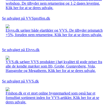
webshop. De tilbyder nem returnering og 1-2 dages levering.
Klik her for at se deres udvalg.
Se udvalget på VVSproffen.dk
Elvvs.dk sælger både elartikler og VVS. De tilbyder prismatch
+5%, foruden nem returnering. Klik her for at se deres udvalg.
Se udvalget på Elvvs.dk
VVS.dk sælger VVS produkter i høj kvalitet til gode priser fra
alle de kendte mærker som Ifö, Grohe, Gustavsberg, Vola,
Hansgrohe og Megatherm. Klik her for at se deres udvalg.
Se udvalget på VVS.dk
Frishop.dk er et stort online byggemarked som også har et
fornuftigt sortiment inden for VVS-artikler. Klik her for at se
deres udvalg.