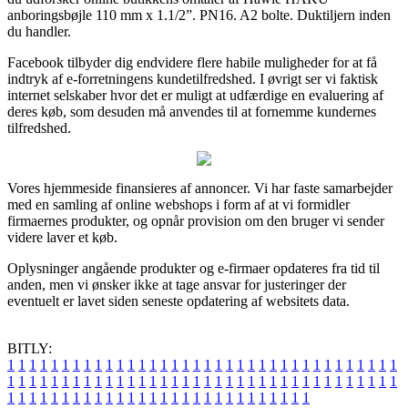
anboringsbøjle 110 mm x 1.1/2”. PN16. A2 bolte. Duktiljern inden
du handler.
Facebook tilbyder dig endvidere flere habile muligheder for at få
indtryk af e-forretningens kundetilfredshed. I øvrigt ser vi faktisk
internet selskaber hvor det er muligt at udfærdige en evaluering af
deres køb, som desuden må anvendes til at fornemme kundernes
tilfredshed.
Vores hjemmeside finansieres af annoncer. Vi har faste samarbejder
med en samling af online webshops i form af at vi formidler
firmaernes produkter, og opnår provision om den bruger vi sender
videre laver et køb.
Oplysninger angående produkter og e-firmaer opdateres fra tid til
anden, men vi ønsker ikke at tage ansvar for justeringer der
eventuelt er lavet siden seneste opdatering af websitets data.
BITLY:
1
1
1
1
1
1
1
1
1
1
1
1
1
1
1
1
1
1
1
1
1
1
1
1
1
1
1
1
1
1
1
1
1
1
1
1
1
1
1
1
1
1
1
1
1
1
1
1
1
1
1
1
1
1
1
1
1
1
1
1
1
1
1
1
1
1
1
1
1
1
1
1
1
1
1
1
1
1
1
1
1
1
1
1
1
1
1
1
1
1
1
1
1
1
1
1
1
1
1
1