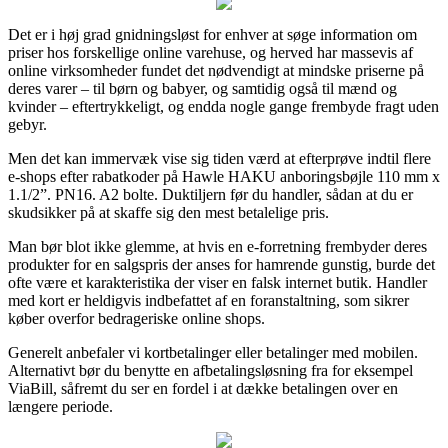
Det er i høj grad gnidningsløst for enhver at søge information om
priser hos forskellige online varehuse, og herved har massevis af
online virksomheder fundet det nødvendigt at mindske priserne på
deres varer – til børn og babyer, og samtidig også til mænd og
kvinder – eftertrykkeligt, og endda nogle gange frembyde fragt uden
gebyr.
Men det kan immervæk vise sig tiden værd at efterprøve indtil flere
e-shops efter rabatkoder på Hawle HAKU anboringsbøjle 110 mm x
1.1/2”. PN16. A2 bolte. Duktiljern før du handler, sådan at du er
skudsikker på at skaffe sig den mest betalelige pris.
Man bør blot ikke glemme, at hvis en e-forretning frembyder deres
produkter for en salgspris der anses for hamrende gunstig, burde det
ofte være et karakteristika der viser en falsk internet butik. Handler
med kort er heldigvis indbefattet af en foranstaltning, som sikrer
køber overfor bedrageriske online shops.
Generelt anbefaler vi kortbetalinger eller betalinger med mobilen.
Alternativt bør du benytte en afbetalingsløsning fra for eksempel
ViaBill, såfremt du ser en fordel i at dække betalingen over en
længere periode.