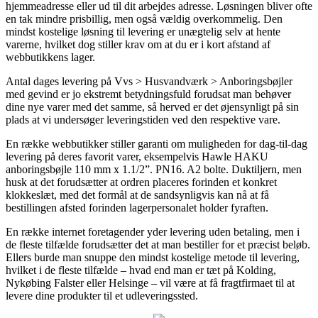
hjemmeadresse eller ud til dit arbejdes adresse. Løsningen bliver ofte
en tak mindre prisbillig, men også vældig overkommelig. Den
mindst kostelige løsning til levering er unægtelig selv at hente
varerne, hvilket dog stiller krav om at du er i kort afstand af
webbutikkens lager.
Antal dages levering på Vvs > Husvandværk > Anboringsbøjler
med gevind er jo ekstremt betydningsfuld forudsat man behøver
dine nye varer med det samme, så herved er det øjensynligt på sin
plads at vi undersøger leveringstiden ved den respektive vare.
En række webbutikker stiller garanti om muligheden for dag-til-dag
levering på deres favorit varer, eksempelvis Hawle HAKU
anboringsbøjle 110 mm x 1.1/2”. PN16. A2 bolte. Duktiljern, men
husk at det forudsætter at ordren placeres forinden et konkret
klokkeslæt, med det formål at de sandsynligvis kan nå at få
bestillingen afsted forinden lagerpersonalet holder fyraften.
En række internet foretagender yder levering uden betaling, men i
de fleste tilfælde forudsætter det at man bestiller for et præcist beløb.
Ellers burde man snuppe den mindst kostelige metode til levering,
hvilket i de fleste tilfælde – hvad end man er tæt på Kolding,
Nykøbing Falster eller Helsinge – vil være at få fragtfirmaet til at
levere dine produkter til et udleveringssted.