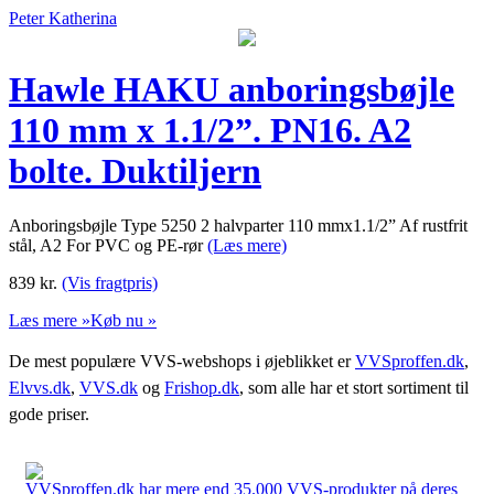
Peter Katherina
Hawle HAKU anboringsbøjle
110 mm x 1.1/2”. PN16. A2
bolte. Duktiljern
Anboringsbøjle Type 5250 2 halvparter 110 mmx1.1/2” Af rustfrit
stål, A2 For PVC og PE-rør
(Læs mere)
839
kr.
(Vis fragtpris)
Læs mere »
Køb nu »
De mest populære VVS-webshops i øjeblikket er
VVSproffen.dk
,
Elvvs.dk
,
VVS.dk
og
Frishop.dk
, som alle har et stort sortiment til
gode priser.
VVSproffen.dk har mere end 35.000 VVS-produkter på deres