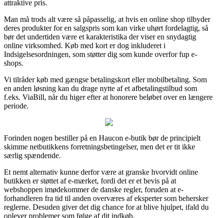
attraktive pris.
Man må trods alt være så påpasselig, at hvis en online shop tilbyder
deres produkter for en salgspris som kan virke uhørt fordelagtig, så
bør det undertiden være et karakteristika der viser en snydagtig
online virksomhed. Køb med kort er dog inkluderet i
Indsigelsesordningen, som støtter dig som kunde overfor fup e-
shops.
Vi tilråder køb med gængse betalingskort eller mobilbetaling. Som
en anden løsning kan du drage nytte af et afbetalingstilbud som
f.eks. ViaBill, når du higer efter at honorere beløbet over en længere
periode.
Forinden nogen bestiller på en Haucon e-butik bør de principielt
skimme netbutikkens forretningsbetingelser, men det er tit ikke
særlig spændende.
Et nemt alternativ kunne derfor være at granske hvorvidt online
butikken er støttet af e-mærket, fordi det er et bevis på at
webshoppen imødekommer de danske regler, foruden at e-
forhandleren fra tid til anden overværes af eksperter som behersker
reglerne. Desuden giver det dig chance for at blive hjulpet, ifald du
oplever problemer som følge af dit indkøb.