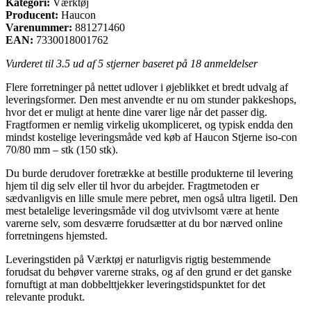
Kategori:
Værktøj
Producent:
Haucon
Varenummer:
881271460
EAN:
7330018001762
Vurderet til
3.5
ud af 5 stjerner baseret på
18
anmeldelser
Flere forretninger på nettet udlover i øjeblikket et bredt udvalg af
leveringsformer. Den mest anvendte er nu om stunder pakkeshops,
hvor det er muligt at hente dine varer lige når det passer dig.
Fragtformen er nemlig virkelig ukompliceret, og typisk endda den
mindst kostelige leveringsmåde ved køb af Haucon Stjerne iso-con
70/80 mm – stk (150 stk).
Du burde derudover foretrække at bestille produkterne til levering
hjem til dig selv eller til hvor du arbejder. Fragtmetoden er
sædvanligvis en lille smule mere pebret, men også ultra ligetil. Den
mest betalelige leveringsmåde vil dog utvivlsomt være at hente
varerne selv, som desværre forudsætter at du bor nærved online
forretningens hjemsted.
Leveringstiden på Værktøj er naturligvis rigtig bestemmende
forudsat du behøver varerne straks, og af den grund er det ganske
fornuftigt at man dobbelttjekker leveringstidspunktet for det
relevante produkt.