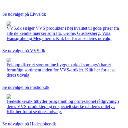
Se udvalget på Elvvs.dk
VVS.dk sælger VVS produkter i høj kvalitet til gode priser fra
alle de kendte mærker som Ifö, Grohe, Gustavsberg, Vola,
Hansgrohe og Megatherm. Klik her for at se deres udvalg.
Se udvalget på VVS.dk
Frishop.dk er et stort online byggemarked som også har et
fornuftigt sortiment inden for VVS-artikler. Klik her for at se
deres udvalg.
Se udvalget på Frishop.dk
Hedestoker.dk tilbyder prisgaranti og professionel rådgivning i
deres VVS-produkter, og er specielt stærke på deres pillefyr.
Klik her for at se deres udvalg.
Se udvalget på Hedestoker.dk