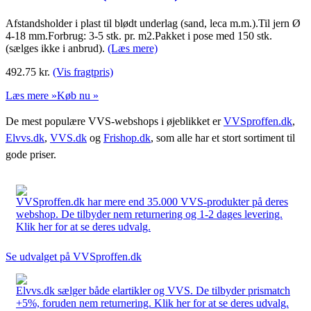
Afstandsholder i plast til blødt underlag (sand, leca m.m.).Til jern Ø
4-18 mm.Forbrug: 3-5 stk. pr. m2.Pakket i pose med 150 stk.
(sælges ikke i anbrud).
(Læs mere)
492.75
kr.
(Vis fragtpris)
Læs mere »
Køb nu »
De mest populære VVS-webshops i øjeblikket er
VVSproffen.dk
,
Elvvs.dk
,
VVS.dk
og
Frishop.dk
, som alle har et stort sortiment til
gode priser.
VVSproffen.dk har mere end 35.000 VVS-produkter på deres
webshop. De tilbyder nem returnering og 1-2 dages levering.
Klik her for at se deres udvalg.
Se udvalget på VVSproffen.dk
Elvvs.dk sælger både elartikler og VVS. De tilbyder prismatch
+5%, foruden nem returnering. Klik her for at se deres udvalg.