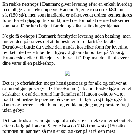
En række netshops i Danmark giver levering efter en enkelt hverdag
på utallige varer, eksempelvis Haucon Stjerne iso-con 70/80 mm –
stk (150 stk), men som imidlertid er påkrævet at ordren gennemføres
forud for et nøjagtigt tidspunkt, med det formål at de med sikkerhed
kan nå at få ordren betjent før de logistikansatte drager hjemad.
Nogle få e-shops i Danmark frembyder levering uden betaling, men
undertiden påkræves det at du bestiller for et fastslået beløb.
Derudover burde du vælge den mindst kostelige form for levering,
hvilket i de fleste tilfælde – ligegyldigt om du bor tæt på Viborg,
Brønderslev eller Gilleleje – vil blive at få fragtmanden til at levere
dine varer til en pakkeshop.
Det er jo efterhånden meget hensigtsmæssigt for alle og enhver at
sammenligne priser (via fx PriceRunner) i blandt forskellige internet
selskaber, og af den grund har flertallet af Haucon e-shops været
nødt til at nedsætte priserne på varerne – til børn, og tillige også til
damer og herrer – helt i bund, og endda nogle gange præstere fragt
uden gebyr.
Det kan trods alt være gunstigt at analysere en række internet outlets
efter udsalg på Haucon Stjerne iso-con 70/80 mm – stk (150 stk)
forinden du handler, så man er skudsikker på at få den mest