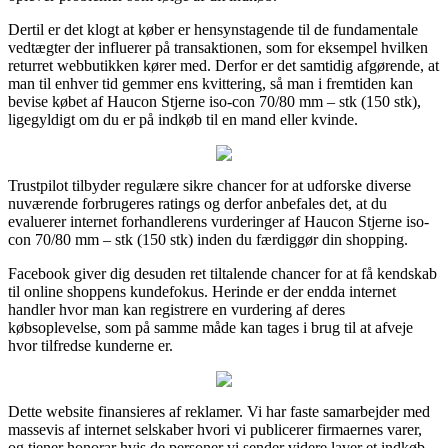
Dertil er det klogt at køber er hensynstagende til de fundamentale
vedtægter der influerer på transaktionen, som for eksempel hvilken
returret webbutikken kører med. Derfor er det samtidig afgørende, at
man til enhver tid gemmer ens kvittering, så man i fremtiden kan
bevise købet af Haucon Stjerne iso-con 70/80 mm – stk (150 stk),
ligegyldigt om du er på indkøb til en mand eller kvinde.
Trustpilot tilbyder regulære sikre chancer for at udforske diverse
nuværende forbrugeres ratings og derfor anbefales det, at du
evaluerer internet forhandlerens vurderinger af Haucon Stjerne iso-
con 70/80 mm – stk (150 stk) inden du færdiggør din shopping.
Facebook giver dig desuden ret tiltalende chancer for at få kendskab
til online shoppens kundefokus. Herinde er der endda internet
handler hvor man kan registrere en vurdering af deres
købsoplevelse, som på samme måde kan tages i brug til at afveje
hvor tilfredse kunderne er.
Dette website finansieres af reklamer. Vi har faste samarbejder med
massevis af internet selskaber hvori vi publicerer firmaernes varer,
og tjener honorar hvis de personer vi sender videre laver et indkøb.