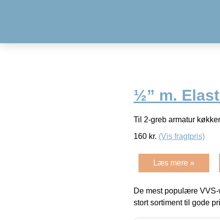
½” m. Elas
Til 2-greb armatur køkken
160
kr.
(Vis fragtpris)
Læs mere »
De mest populære VVS-w
stort sortiment til gode pr