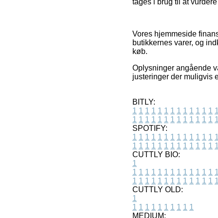
tages i brug til at vurder
Vores hjemmeside finansi
butikkernes varer, og in
køb.
Oplysninger angående var
justeringer der muligvis 
BITLY:
1
1
1
1
1
1
1
1
1
1
1
1
1
1
1
1
1
1
1
1
1
1
1
1
1
1
SPOTIFY:
1
1
1
1
1
1
1
1
1
1
1
1
1
1
1
1
1
1
1
1
1
1
1
1
1
1
CUTTLY BIO:
1
1
1
1
1
1
1
1
1
1
1
1
1
1
1
1
1
1
1
1
1
1
1
1
1
1
1
CUTTLY OLD:
1
1
1
1
1
1
1
1
1
1
1
MEDIUM: