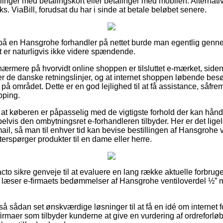
illinger med betalingskort eller betalinger med mobilen. Alternat
ks. ViaBill, forudsat du har i sinde at betale beløbet senere.
er på en Hansgrohe forhandler på nettet burde man egentlig ge
t er naturligvis ikke videre spændende.
 nærmere på hvorvidt online shoppen er tilsluttet e-mærket, sid
er de danske retningslinjer, og at internet shoppen løbende be
 området. Dette er en god lejlighed til at få assistance, såfremt
pping.
or at køberen er påpasselig med de vigtigste forhold der kan hå
elvis den ombytningsret e-forhandleren tilbyder. Her er det lig
ail, så man til enhver tid kan bevise bestillingen af Hansgrohe 
erspørger produkter til en dame eller herre.
acto sikre genveje til at evaluere en lang række aktuelle forbrug
 du læser e-firmaets bedømmelser af Hansgrohe ventiloverdel ½” m
 sådan set ønskværdige løsninger til at få en idé om internet f
 firmaer som tilbyder kunderne at give en vurdering af ordreforlø