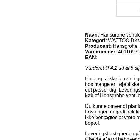
Navn:
Hansgrohe ventilo
Kategori:
WATTOO.DKVV
Producent:
Hansgrohe
Varenummer:
4011097
EAN:
Vurderet til
4.2
ud af 5 st
En lang række forretning
hos mange er i øjeblikket
det passer dig. Leverings
køb af Hansgrohe ventilo
Du kunne omvendt planlægg
Løsningen er godt nok lid
ikke benægtes at være at
bopæl.
Leveringshastigheden 
tilfælde af at vi behøve