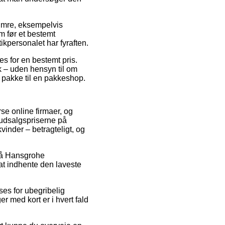
numre, eksempelvis
m før et bestemt
ikpersonalet har fyraften.
es for en bestemt pris.
k – uden hensyn til om
n pakke til en pakkeshop.
rse online firmaer, og
 udsalgspriserne på
vinder – betragteligt, og
 på Hansgrohe
at indhente den laveste
ses for ubegribelig
r med kort er i hvert fald