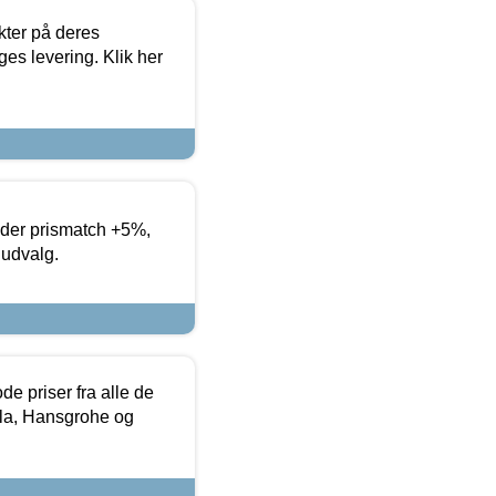
ter på deres
es levering. Klik her
yder prismatch +5%,
 udvalg.
de priser fra alle de
la, Hansgrohe og