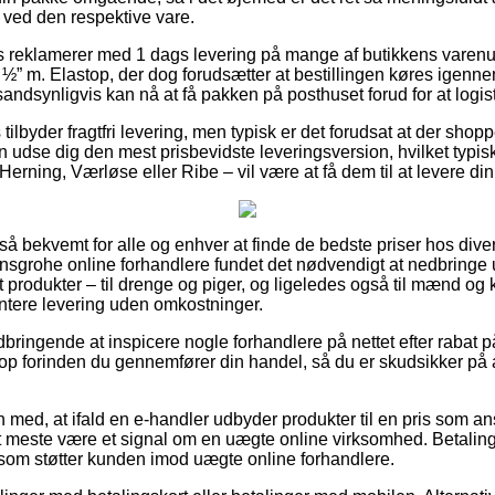
 ved den respektive vare.
ets reklamerer med 1 dags levering på mange af butikkens vare
½” m. Elastop, der dog forudsætter at bestillingen køres igenne
sandsynligvis kan nå at få pakken på posthuset forud for at logist
ilbyder fragtfri levering, men typisk er det forudsat at der shopp
n udse dig den mest prisbevidste leveringsversion, hvilket typis
erning, Værløse eller Ribe – vil være at få dem til at levere di
 så bekvemt for alle og enhver at finde de bedste priser hos dive
nsgrohe online forhandlere fundet det nødvendigt at nedbringe
st produkter – til drenge og piger, og ligeledes også til mænd og k
tere levering uden omkostninger.
ndbringende at inspicere nogle forhandlere på nettet efter rabat
top forinden du gennemfører din handel, så du er skudsikker på 
med, at ifald en e-handler udbyder produkter til en pris som an
det meste være et signal om en uægte online virksomhed. Betalinge
 som støtter kunden imod uægte online forhandlere.