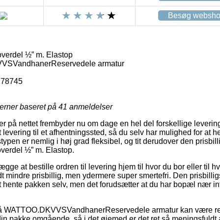
Besøg websh
verdel ½” m. Elastop
SVandhanerReservedele armatur
178745
jerner baseret på
41
anmeldelser
er på nettet frembyder nu om dage en hel del forskellige leveri
 levering til et afhentningssted, så du selv har mulighed for at 
typen er nemlig i høj grad fleksibel, og tit derudover den prisbi
verdel ½” m. Elastop.
e at bestille ordren til levering hjem til hvor du bor eller til h
t mindre prisbillig, men ydermere super smertefri. Den prisbilli
 hente pakken selv, men det forudsætter at du har bopæl nær i
på WATTOO.DKVVSVandhanerReservedele armatur kan være re
r din pakke omgående, så i det øjemed er det ret så meningsfuld