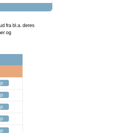
 fra bl.a. deres
mer og
op
op
op
op
op