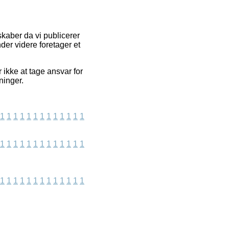
kaber da vi publicerer
der videre foretager et
ikke at tage ansvar for
ninger.
1
1
1
1
1
1
1
1
1
1
1
1
1
1
1
1
1
1
1
1
1
1
1
1
1
1
1
1
1
1
1
1
1
1
1
1
1
1
1