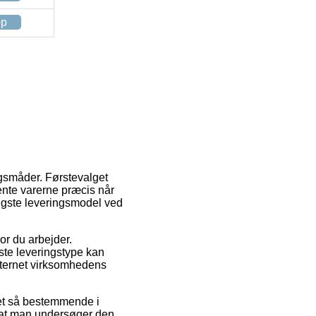
op
ngsmåder. Førstevalget
hente varerne præcis når
lligste leveringsmodel ved
vor du arbejder.
gste leveringstype kan
nternet virksomhedens
t så bestemmende i
t at man undersøger den