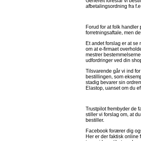
Generelt foreslår vi best
afbetalingsordning fra f.e
Forud for at folk handl
forretningsaftale, men de
Et andet forslag er at se
om at e-firmaet overhold
mestrer bestemmelserne på
udfordringer ved din sho
Tilsvarende går vi ind f
bestillingen, som eksemp
stadig bevarer sin ordrem
Elastop, uanset om du eft
Trustpilot frembyder de f
stiller vi forslag om, at
bestiller.
Facebook forærer dig også
Her er der faktisk online