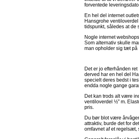
forventede leveringsdato
En hel del internet outl
Hansgrohe ventiloverdel 
tidspunkt, således at de 
Nogle internet webshops t
Som alternativ skulle ma
man opholder sig tæt på H
Det er jo efterhånden ret
derved har en hel del Ha
specielt deres bedst i te
endda nogle gange garan
Det kan trods alt være i
ventiloverdel ½” m. Elas
pris.
Du bør blot være årvågen 
attraktiv, burde det for 
omfavnet af et regelsæt,