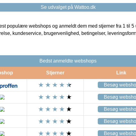
Se udvalget på Wattoo.dk
t populære webshops og anmeldt dem med stjerner fra 1 til 5 ud
rrelse, kundeservice, brugervenlighed, betingelser, leveringsfor
Bedst anmeldte webshops
bshop
Stjerner
Link
Besøg websh
Besøg websh
Besøg websh
Besøg websh
Besøg websh