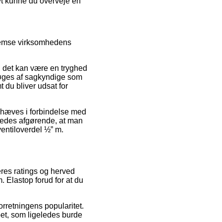
ivt kunne du overveje en
nnemse virksomhedens
en det kan være en tryghed
søges af sagkyndige som
 du bliver udsat for
ndhæves i forbindelse med
eledes afgørende, at man
ventiloverdel ½” m.
eres ratings og herved
. Elastop forud for at du
orretningens popularitet.
bet, som ligeledes burde