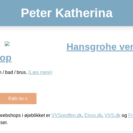
Peter Katherina
Hansgrohe ven
top
 / bad / brus.
(Læs mere)
Køb nu »
ebshops i øjeblikket er
VVSproffen.dk
,
Elvvs.dk
,
VVS.dk
og
Fr
iser.