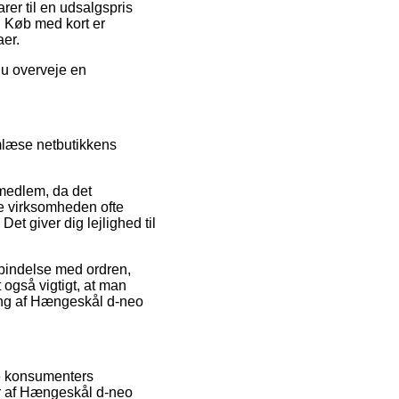
rer til en udsalgspris
. Køb med kort er
aer.
du overveje en
emlæse netbutikkens
 medlem, da det
ne virksomheden ofte
t giver dig lejlighed til
rbindelse med ordren,
 også vigtigt, at man
ling af Hængeskål d-neo
nde konsumenters
er af Hængeskål d-neo