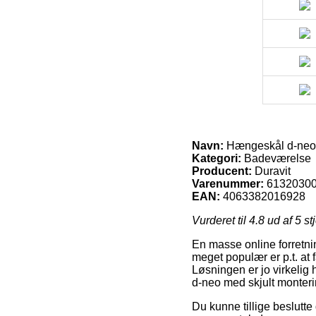
Navn:
Hængeskål d-neo 
Kategori:
Badeværelse
Producent:
Duravit
Varenummer:
6132030
EAN:
4063382016928
Vurderet til
4.8
ud af 5 st
En masse online forretni
meget populær er p.t. at f
Løsningen er jo virkelig
d-neo med skjult monteri
Du kunne tillige beslutte 