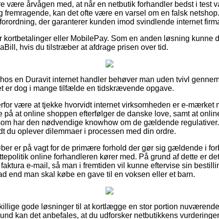
være årvågen med, at når en netbutik forhandler bedst i test va
g fremragende, kan det ofte være en varsel om en falsk netshop
 forordning, der garanterer kunden imod svindlende internet firm
 for kortbetalinger eller MobilePay. Som en anden løsning kunne 
ill, hvis du tilstræber at afdrage prisen over tid.
r hos en Duravit internet handler behøver man uden tvivl genn
det er dog i mange tilfælde en tidskrævende opgave.
for være at tjekke hvorvidt internet virksomheden er e-mærket
de på at online shoppen efterfølger de danske love, samt at onli
er som har den nødvendige knowhow om de gældende regulativer. De
vidt du oplever dilemmaer i processen med din ordre.
øber er på vagt for de primære forhold der gør sig gældende i fo
politik online forhandleren kører med. På grund af dette er det
aktura e-mail, så man i fremtiden vil kunne eftervise sin bestil
ad end man skal købe en gave til en voksen eller et barn.
dskillige gode løsninger til at kortlægge en stor portion nuvære
und kan det anbefales, at du udforsker netbutikkens vurdering