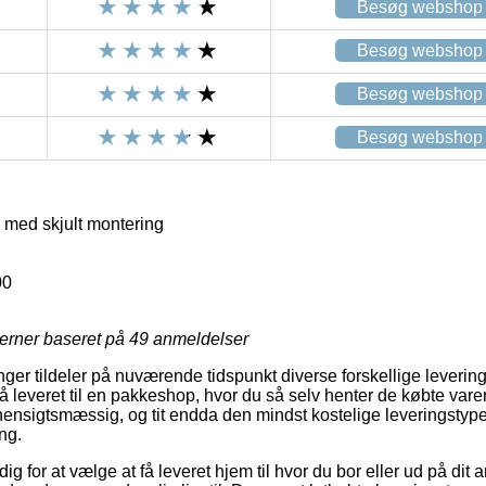
Besøg webshop
Besøg webshop
Besøg webshop
Besøg webshop
med skjult montering
00
jerner baseret på
49
anmeldelser
nger tildeler på nuværende tidspunkt diverse forskellige leverin
å leveret til en pakkeshop, hvor du så selv henter de købte varer n
 hensigtsmæssig, og tit endda den mindst kostelige leveringsty
ng.
dig for at vælge at få leveret hjem til hvor du bor eller ud på dit 