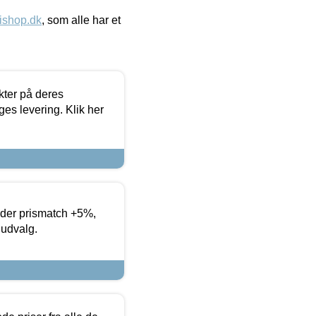
ishop.dk
, som alle har et
ter på deres
es levering. Klik her
yder prismatch +5%,
 udvalg.