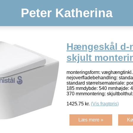
Peter Katherina
Hængeskål d-
skjult monteri
monteringsform: væghængtinkl
nejoverfladebehandling: standa
standard størrelsemateriale: p
185 mmdybde: 540 mmhøjde: 40
370 mmmontering: skjultbolthu
1425.75
kr.
(Vis fragtpris)
Læs mere »
Kø