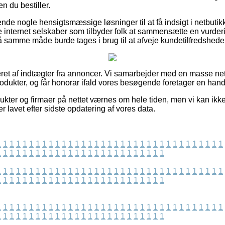
n du bestiller.
ende nogle hensigtsmæssige løsninger til at få indsigt i netbuti
internet selskaber som tilbyder folk at sammensætte en vurder
å samme måde burde tages i brug til at afveje kundetilfredshede
eret af indtægter fra annoncer. Vi samarbejder med en masse ne
rodukter, og får honorar ifald vores besøgende foretager en hand
ukter og firmaer på nettet værnes om hele tiden, men vi kan ikk
r lavet efter sidste opdatering af vores data.
1
1
1
1
1
1
1
1
1
1
1
1
1
1
1
1
1
1
1
1
1
1
1
1
1
1
1
1
1
1
1
1
1
1
1
1
1
1
1
1
1
1
1
1
1
1
1
1
1
1
1
1
1
1
1
1
1
1
1
1
1
1
1
1
1
1
1
1
1
1
1
1
1
1
1
1
1
1
1
1
1
1
1
1
1
1
1
1
1
1
1
1
1
1
1
1
1
1
1
1
1
1
1
1
1
1
1
1
1
1
1
1
1
1
1
1
1
1
1
1
1
1
1
1
1
1
1
1
1
1
1
1
1
1
1
1
1
1
1
1
1
1
1
1
1
1
1
1
1
1
1
1
1
1
1
1
1
1
1
1
1
1
1
1
1
1
1
1
1
1
1
1
1
1
1
1
1
1
1
1
1
1
1