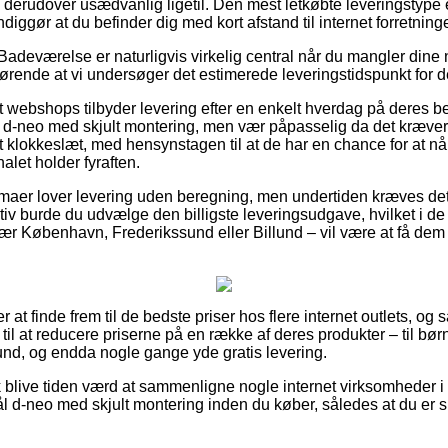
 derudover usædvanlig ligetil. Den mest letkøbte leveringstype e
ggør at du befinder dig med kort afstand til internet forretninge
adeværelse er naturligvis virkelig central når du mangler dine n
afgørende at vi undersøger det estimerede leveringstidspunkt fo
webshops tilbyder levering efter en enkelt hverdag på deres b
-neo med skjult montering, men vær påpasselig da det kræver a
t klokkeslæt, med hensynstagen til at de har en chance for at nå
alet holder fyraften.
irmaer lover levering uden beregning, men undertiden kræves det
tiv burde du udvælge den billigste leveringsudgave, hvilket i de f
r København, Frederikssund eller Billund – vil være at få dem ti
er at finde frem til de bedste priser hos flere internet outlets, og 
til at reducere priserne på en række af deres produkter – til børn
bund, og endda nogle gange yde gratis levering.
 blive tiden værd at sammenligne nogle internet virksomheder i
d-neo med skjult montering inden du køber, således at du er sik