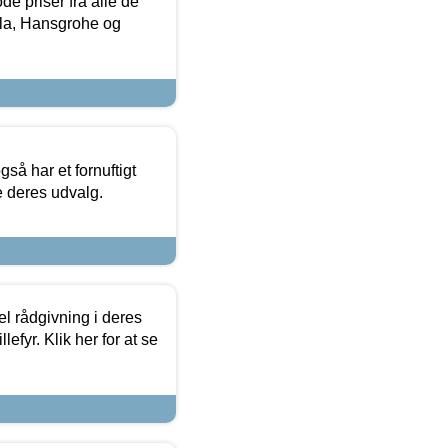
de priser fra alle de
la, Hansgrohe og
så har et fornuftigt
se deres udvalg.
el rådgivning i deres
efyr. Klik her for at se