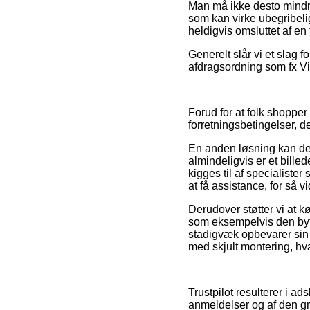
Man må ikke desto mindre 
som kan virke ubegribeli
heldigvis omsluttet af en
Generelt slår vi et slag
afdragsordning som fx ViaB
Forud for at folk shoppe
forretningsbetingelser, 
En anden løsning kan der
almindeligvis er et bille
kigges til af specialist
at få assistance, for så 
Derudover støtter vi at k
som eksempelvis den bytte
stadigvæk opbevarer sin f
med skjult montering, hv
Trustpilot resulterer i a
anmeldelser og af den gr