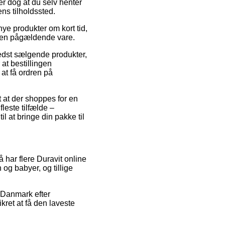
r dog at du selv henter
ns tilholdssted.
ye produkter om kort tid,
r den pågældende vare.
edst sælgende produkter,
t bestillingen
 at få ordren på
 at der shoppes for en
leste tilfælde –
l at bringe din pakke til
så har flere Duravit online
 og babyer, og tillige
 Danmark efter
ret at få den laveste