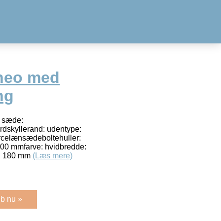
neo med
ng
. sæde:
rdskyllerand: udentype:
orcelænsædeboltehuller:
0 mmfarve: hvidbredde:
l: 180 mm
(Læs mere)
b nu »