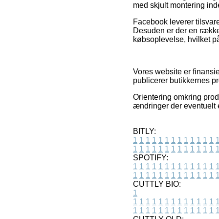
med skjult montering inde
Facebook leverer tilsvar
Desuden er der en række 
købsoplevelse, hvilket p
Vores website er finansi
publicerer butikkernes p
Orientering omkring prod
ændringer der eventuelt e
BITLY:
1
1
1
1
1
1
1
1
1
1
1
1
1
1
1
1
1
1
1
1
1
1
1
1
1
1
SPOTIFY:
1
1
1
1
1
1
1
1
1
1
1
1
1
1
1
1
1
1
1
1
1
1
1
1
1
1
CUTTLY BIO:
1
1
1
1
1
1
1
1
1
1
1
1
1
1
1
1
1
1
1
1
1
1
1
1
1
1
1