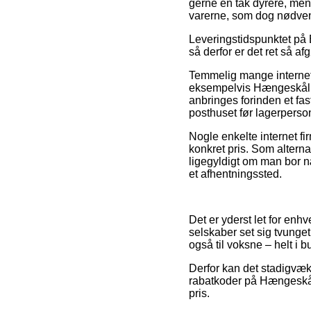
gerne en tak dyrere, men
varerne, som dog nødvendi
Leveringstidspunktet på B
så derfor er det ret så 
Temmelig mange internet 
eksempelvis Hængeskål d
anbringes forinden et fas
posthuset før lagerperson
Nogle enkelte internet f
konkret pris. Som alterna
ligegyldigt om man bor næ
et afhentningssted.
Det er yderst let for enhv
selskaber set sig tvunget 
også til voksne – helt i 
Derfor kan det stadigvæk
rabatkoder på Hængeskål 
pris.