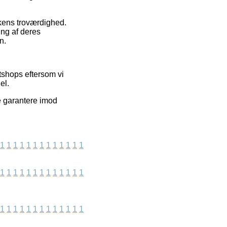
kkens troværdighed.
ing af deres
n.
tshops eftersom vi
el.
e garantere imod
1
1
1
1
1
1
1
1
1
1
1
1
1
1
1
1
1
1
1
1
1
1
1
1
1
1
1
1
1
1
1
1
1
1
1
1
1
1
1