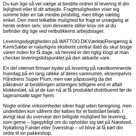
Du kan lige så vel vælge at bestille ordren til levering til din
lejlighed eller til dit arbejde. Fragtmuligheden viser sig
somme tider en tak mindre prisbillig, men tillige vældig
enkel. Den mest letkøbte mulighed for fragt er unægtelig at
hente ordren selv, som desværre stiller krav om at du
befinder dig lige ved netbutikkens arbejdslager.
Leveringsdygtigheden på WATTOO.DKVærktøjRengøring &
KemiSæbe er naturligvis ekstremt central ifald du skal bruge
varen inden for få dage, så herved er det rigtig klogt at man
checker leveringstidspunktet på den aktuelle vare.
En del internet firmaer byder på levering på næstkommende
hverdag på en lang række af deres varenumre, eksempelvis
Håndrens Super Plum, men vær påpasselig da det
påkræver at bestillingen anbringes tidligere end et aftalt
klokkeslæt, så at de kan nå at få produktet distribueret før de
lageransatte tager hjem.
Nogle online virksomheder sikrer fragt uden beregning, men
undertiden kun såfremt der købes for et fastslået beløb. I
øvrigt skal du overveje den billigste mulighed for levering,
som gerne – ligegyldigt om du opholder sig tæt på Næstved,
Nykøbing Falster eller Svenstrup – vil blive at få kørt din
ordre til en pakkeshop.