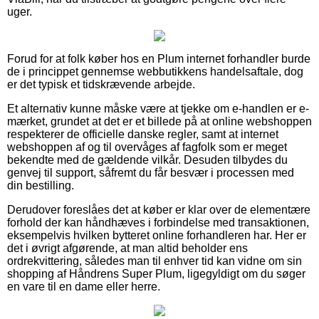
uger.
Forud for at folk køber hos en Plum internet forhandler burde
de i princippet gennemse webbutikkens handelsaftale, dog
er det typisk et tidskrævende arbejde.
Et alternativ kunne måske være at tjekke om e-handlen er e-
mærket, grundet at det er et billede på at online webshoppen
respekterer de officielle danske regler, samt at internet
webshoppen af og til overvåges af fagfolk som er meget
bekendte med de gældende vilkår. Desuden tilbydes du
genvej til support, såfremt du får besvær i processen med
din bestilling.
Derudover foreslåes det at køber er klar over de elementære
forhold der kan håndhæves i forbindelse med transaktionen,
eksempelvis hvilken bytteret online forhandleren har. Her er
det i øvrigt afgørende, at man altid beholder ens
ordrekvittering, således man til enhver tid kan vidne om sin
shopping af Håndrens Super Plum, ligegyldigt om du søger
en vare til en dame eller herre.