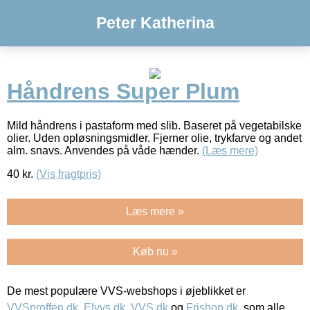
Peter Katherina
Håndrens Super Plum
Mild håndrens i pastaform med slib. Baseret på vegetabilske
olier. Uden opløsningsmidler. Fjerner olie, trykfarve og andet
alm. snavs. Anvendes på våde hænder.
(Læs mere)
40
kr.
(Vis fragtpris)
Læs mere »
Køb nu »
De mest populære VVS-webshops i øjeblikket er
VVSproffen.dk
,
Elvvs.dk
,
VVS.dk
og
Frishop.dk
, som alle