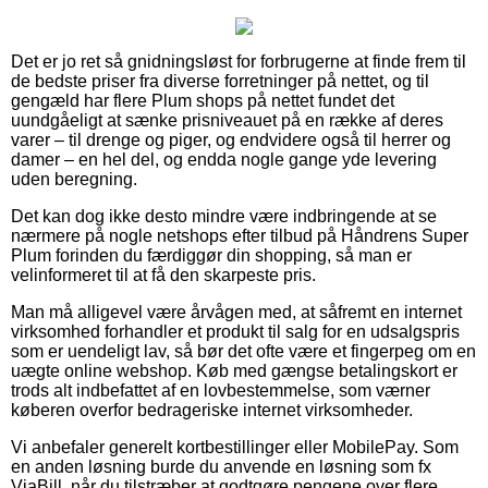
Det er jo ret så gnidningsløst for forbrugerne at finde frem til
de bedste priser fra diverse forretninger på nettet, og til
gengæld har flere Plum shops på nettet fundet det
uundgåeligt at sænke prisniveauet på en række af deres
varer – til drenge og piger, og endvidere også til herrer og
damer – en hel del, og endda nogle gange yde levering
uden beregning.
Det kan dog ikke desto mindre være indbringende at se
nærmere på nogle netshops efter tilbud på Håndrens Super
Plum forinden du færdiggør din shopping, så man er
velinformeret til at få den skarpeste pris.
Man må alligevel være årvågen med, at såfremt en internet
virksomhed forhandler et produkt til salg for en udsalgspris
som er uendeligt lav, så bør det ofte være et fingerpeg om en
uægte online webshop. Køb med gængse betalingskort er
trods alt indbefattet af en lovbestemmelse, som værner
køberen overfor bedrageriske internet virksomheder.
Vi anbefaler generelt kortbestillinger eller MobilePay. Som
en anden løsning burde du anvende en løsning som fx
ViaBill, når du tilstræber at godtgøre pengene over flere