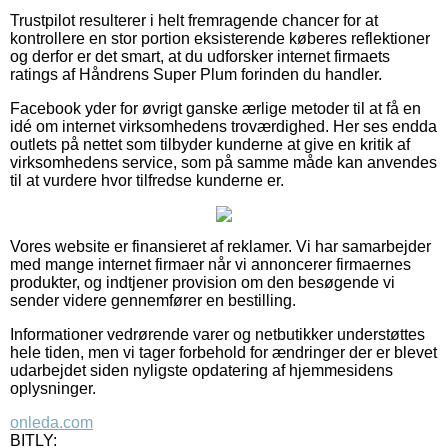
Trustpilot resulterer i helt fremragende chancer for at
kontrollere en stor portion eksisterende køberes reflektioner
og derfor er det smart, at du udforsker internet firmaets
ratings af Håndrens Super Plum forinden du handler.
Facebook yder for øvrigt ganske ærlige metoder til at få en
idé om internet virksomhedens troværdighed. Her ses endda
outlets på nettet som tilbyder kunderne at give en kritik af
virksomhedens service, som på samme måde kan anvendes
til at vurdere hvor tilfredse kunderne er.
Vores website er finansieret af reklamer. Vi har samarbejder
med mange internet firmaer når vi annoncerer firmaernes
produkter, og indtjener provision om den besøgende vi
sender videre gennemfører en bestilling.
Informationer vedrørende varer og netbutikker understøttes
hele tiden, men vi tager forbehold for ændringer der er blevet
udarbejdet siden nyligste opdatering af hjemmesidens
oplysninger.
onleda.com
BITLY: