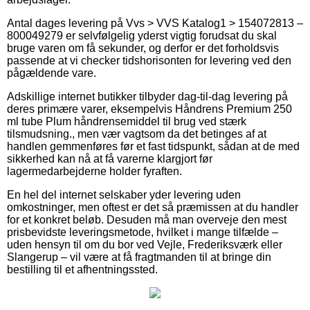
Antal dages levering på Vvs > VVS Katalog1 > 154072813 –
800049279 er selvfølgelig yderst vigtig forudsat du skal
bruge varen om få sekunder, og derfor er det forholdsvis
passende at vi checker tidshorisonten for levering ved den
pågældende vare.
Adskillige internet butikker tilbyder dag-til-dag levering på
deres primære varer, eksempelvis Håndrens Premium 250
ml tube Plum håndrensemiddel til brug ved stærk
tilsmudsning., men vær vagtsom da det betinges af at
handlen gemmenføres før et fast tidspunkt, sådan at de med
sikkerhed kan nå at få varerne klargjort før
lagermedarbejderne holder fyraften.
En hel del internet selskaber yder levering uden
omkostninger, men oftest er det så præmissen at du handler
for et konkret beløb. Desuden må man overveje den mest
prisbevidste leveringsmetode, hvilket i mange tilfælde –
uden hensyn til om du bor ved Vejle, Frederiksværk eller
Slangerup – vil være at få fragtmanden til at bringe din
bestilling til et afhentningssted.