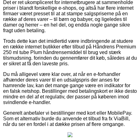
Det er ret ukompliceret for internetbrugere at sammenholde
priser i blandt forskellige e-shops, og altså har flere internet
firmaer været presset til at at stampe salgspriserne på en
række af deres varer – til børn og babyer, og ligeledes til
damer og herrer – en hel del, og endda nogle gange sikre
fragt uden betaling.
Trods dette kan det imidlertid være indbringende at studere
en række internet butikker efter tilbud på Håndrens Premium
250 ml tube Plum håndrensemiddel til brug ved stærk
tilsmudsning. forinden du gennemfører dit køb, således at du
er sikret at få den laveste pris.
Du må alligevel være klar over, at når en e-forhandler
afhænder deres varer til en udsalgspris der anses for
hamrende lav, kan det mange gange være en indikator for
en falsk netshop. Bestillinger med betalingskort er ikke desto
mindre en del af et regulativ, der passer på køberen imod
svindlende e-handler.
Generelt anbefaler vi bestillinger med kort eller MobilePay.
Som et alternativ burde du anvende et tilbud fra fx ViaBill,
når du ser en fordel i at dække prisen af flere omgange.