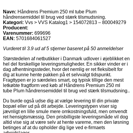
Navn:
Håndrens Premium 250 ml tube Plum
håndrensemiddel til brug ved stærk tilsmudsning.
Kategori:
Vvs > VVS Katalog1 > 154072813 – 800049279
Producent:
Varenummer:
699696
EAN:
5701684061527
Vurderet til
3.9
ud af 5 stjerner baseret på
50
anmeldelser
Størstedelen af netbutikker i Danmark udlover i øjeblikket en
hel del forskellige leveringsmuligheder. En sikker vinder er i
dag afhentningssteder, hvor det nemlig er ret fleksibelt for
dig at kunne hente pakken på et selvvalgt tidspunkt.
Fragttypen er jo særdeles smart, og typisk tillige den mest
letkøbte fragtform ved køb af Håndrens Premium 250 ml
tube Plum håndrensemiddel til brug ved stærk tilsmudsning..
Du burde også udse dig at vælge levering til din private
bopæl eller ud på dit arbejde. Leveringstypen viser sig
jævnligt en lille smule mere omkostningsfuld, men omvendt
ret hensigtsmæssig. Den prisbilligste leveringsmåde vil dog
altid vise sig at være selv at hente varerne, men den løsning
betinges af at du opholder dig lige ved e-firmaets
arbejdslager.