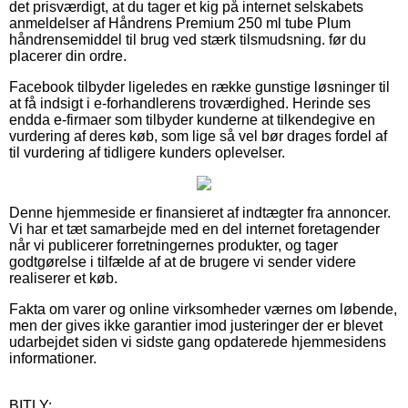
det prisværdigt, at du tager et kig på internet selskabets
anmeldelser af Håndrens Premium 250 ml tube Plum
håndrensemiddel til brug ved stærk tilsmudsning. før du
placerer din ordre.
Facebook tilbyder ligeledes en række gunstige løsninger til
at få indsigt i e-forhandlerens troværdighed. Herinde ses
endda e-firmaer som tilbyder kunderne at tilkendegive en
vurdering af deres køb, som lige så vel bør drages fordel af
til vurdering af tidligere kunders oplevelser.
Denne hjemmeside er finansieret af indtægter fra annoncer.
Vi har et tæt samarbejde med en del internet foretagender
når vi publicerer forretningernes produkter, og tager
godtgørelse i tilfælde af at de brugere vi sender videre
realiserer et køb.
Fakta om varer og online virksomheder værnes om løbende,
men der gives ikke garantier imod justeringer der er blevet
udarbejdet siden vi sidste gang opdaterede hjemmesidens
informationer.
BITLY: