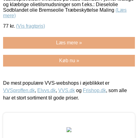
og klæbrige olietilsmudsninger som f.eks.: Dieselolie
Sodblandet olie Bremseolie Træbeskyttelse Maling
(Læs
mere)
77
kr.
(Vis fragtpris)
Læs mere »
Køb nu »
De mest populære VVS-webshops i øjeblikket er
VVSproffen.dk
,
Elvvs.dk
,
VVS.dk
og
Frishop.dk
, som alle
har et stort sortiment til gode priser.