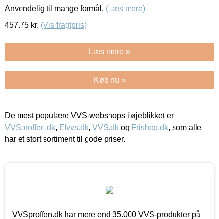
Anvendelig til mange formål.
(Læs mere)
457.75
kr.
(Vis fragtpris)
Læs mere »
Køb nu »
De mest populære VVS-webshops i øjeblikket er
VVSproffen.dk
,
Elvvs.dk
,
VVS.dk
og
Frishop.dk
, som alle
har et stort sortiment til gode priser.
VVSproffen.dk har mere end 35.000 VVS-produkter på