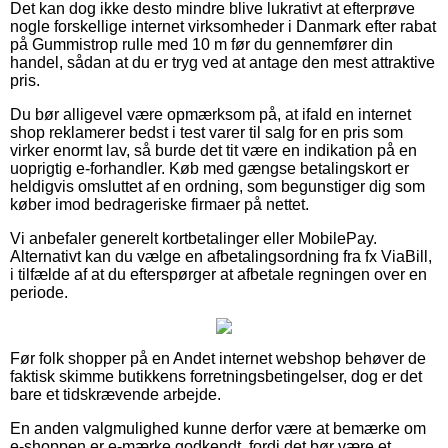
Det kan dog ikke desto mindre blive lukrativt at efterprøve
nogle forskellige internet virksomheder i Danmark efter rabat
på Gummistrop rulle med 10 m før du gennemfører din
handel, sådan at du er tryg ved at antage den mest attraktive
pris.
Du bør alligevel være opmærksom på, at ifald en internet
shop reklamerer bedst i test varer til salg for en pris som
virker enormt lav, så burde det tit være en indikation på en
uoprigtig e-forhandler. Køb med gængse betalingskort er
heldigvis omsluttet af en ordning, som begunstiger dig som
køber imod bedrageriske firmaer på nettet.
Vi anbefaler generelt kortbetalinger eller MobilePay.
Alternativt kan du vælge en afbetalingsordning fra fx ViaBill,
i tilfælde af at du efterspørger at afbetale regningen over en
periode.
Før folk shopper på en Andet internet webshop behøver de
faktisk skimme butikkens forretningsbetingelser, dog er det
bare et tidskrævende arbejde.
En anden valgmulighed kunne derfor være at bemærke om
e-shoppen er e-mærke godkendt, fordi det bør være et