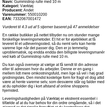
Navn:
Gummistrop rulle med 10 m
Kategori:
Værktøj
Producent:
Andet
Varenummer:
550010200
EAN:
7332067001472
Vurderet til
4.3
ud af 5 stjerner baseret på
47
anmeldelser
En række butikker på nettet tilbyder nu om stunder mange
forskellige leveringsmetoder. Et hit er for øjeblikket at få
leveret til et udleveringssted, så du nemt selv kan hente
varerne lige når det passer dig. Den er jo temmelig
uproblematisk, og endda endda den billigste leveringsmanér
ved køb af Gummistrop rulle med 10 m.
Du kan også overveje at vælge at få sendt til din adresse
eller til adressen hvor du arbejder. Denne er en gang i
mellem lidt mere omkostningsfuld, men lige så vel i høj grad
gnidningsløs. Den mindst kostelige form for fragt vil dog altid
være at hente varerne selv, som desværre står og falder med
at du opholder dig i kort afstand af online shoppens
hjemsted.
Leveringshastigheden på Værktøj er ekstremt essentiel i
tilfælde af at du har behov for din ordre omgående, så i det