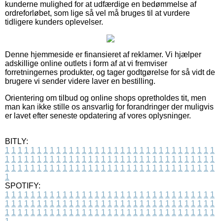
kunderne mulighed for at udfærdige en bedømmelse af
ordreforløbet, som lige så vel må bruges til at vurdere
tidligere kunders oplevelser.
Denne hjemmeside er finansieret af reklamer. Vi hjælper
adskillige online outlets i form af at vi fremviser
forretningernes produkter, og tager godtgørelse for så vidt de
brugere vi sender videre laver en bestilling.
Orientering om tilbud og online shops opretholdes tit, men
man kan ikke stille os ansvarlig for forandringer der muligvis
er lavet efter seneste opdatering af vores oplysninger.
BITLY:
1
1
1
1
1
1
1
1
1
1
1
1
1
1
1
1
1
1
1
1
1
1
1
1
1
1
1
1
1
1
1
1
1
1
1
1
1
1
1
1
1
1
1
1
1
1
1
1
1
1
1
1
1
1
1
1
1
1
1
1
1
1
1
1
1
1
1
1
1
1
1
1
1
1
1
1
1
1
1
1
1
1
1
1
1
1
1
1
1
1
1
1
1
1
1
1
1
1
1
1
SPOTIFY:
1
1
1
1
1
1
1
1
1
1
1
1
1
1
1
1
1
1
1
1
1
1
1
1
1
1
1
1
1
1
1
1
1
1
1
1
1
1
1
1
1
1
1
1
1
1
1
1
1
1
1
1
1
1
1
1
1
1
1
1
1
1
1
1
1
1
1
1
1
1
1
1
1
1
1
1
1
1
1
1
1
1
1
1
1
1
1
1
1
1
1
1
1
1
1
1
1
1
1