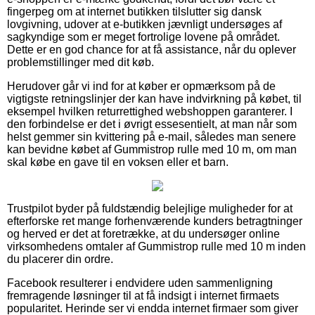
fingerpeg om at internet butikken tilslutter sig dansk
lovgivning, udover at e-butikken jævnligt undersøges af
sagkyndige som er meget fortrolige lovene på området.
Dette er en god chance for at få assistance, når du oplever
problemstillinger med dit køb.
Herudover går vi ind for at køber er opmærksom på de
vigtigste retningslinjer der kan have indvirkning på købet, til
eksempel hvilken returrettighed webshoppen garanterer. I
den forbindelse er det i øvrigt essesentielt, at man når som
helst gemmer sin kvittering på e-mail, således man senere
kan bevidne købet af Gummistrop rulle med 10 m, om man
skal købe en gave til en voksen eller et barn.
Trustpilot byder på fuldstændig belejlige muligheder for at
efterforske ret mange forhenværende kunders betragtninger
og herved er det at foretrække, at du undersøger online
virksomhedens omtaler af Gummistrop rulle med 10 m inden
du placerer din ordre.
Facebook resulterer i endvidere uden sammenligning
fremragende løsninger til at få indsigt i internet firmaets
popularitet. Herinde ser vi endda internet firmaer som giver