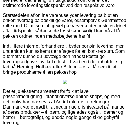
øjemed er det rimelig fornuftigt at du kontrollerer det
estimerede leveringstidspunkt ved den respektive vare.
Størstedelen af online varehuse yder levering på blot en
enkelt hverdag på adskillige varer, eksempelvis Gummistrop
rulle med 10 m, som alligevel påkræver at der bestilles før et
aftalt tidspunkt, sådan at de højst sandsynligt kan nå at få
pakken ordnet inden medarbejderne har fri.
Indtil flere internet forhandlere tilbyder portofri levering, men
undertiden kun såfremt der aftages for en konkret sum. Som
alternativ kunne du udvælge den mindst kostelige
leveringsudgave, hvilket oftest – hvad end du opholder sig
tæt på Herning, Holbæk eller Billund – er at få dem til at
bringe produkterne til en pakkeshop.
Det er jo ekstremt smertefrit for folk at lave
prissammenligning i blandt diverse online shops, og med
det motiv har massevis af Andet internet forretninger i
Danmark været nødt til at nedbringe prisniveauet på mange
af deres produkter – til børn, og ligeledes også til damer og
herrer – betragteligt, og endda nogle gange sikre gebyrfri
levering.