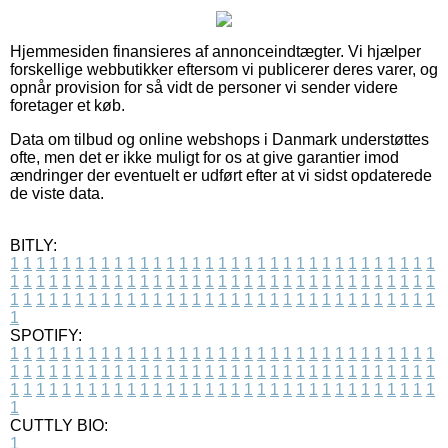
Hjemmesiden finansieres af annonceindtægter. Vi hjælper
forskellige webbutikker eftersom vi publicerer deres varer, og
opnår provision for så vidt de personer vi sender videre
foretager et køb.
Data om tilbud og online webshops i Danmark understøttes
ofte, men det er ikke muligt for os at give garantier imod
ændringer der eventuelt er udført efter at vi sidst opdaterede
de viste data.
BITLY:
1
1
1
1
1
1
1
1
1
1
1
1
1
1
1
1
1
1
1
1
1
1
1
1
1
1
1
1
1
1
1
1
1
1
1
1
1
1
1
1
1
1
1
1
1
1
1
1
1
1
1
1
1
1
1
1
1
1
1
1
1
1
1
1
1
1
1
1
1
1
1
1
1
1
1
1
1
1
1
1
1
1
1
1
1
1
1
1
1
1
1
1
1
1
1
1
1
1
1
1
SPOTIFY:
1
1
1
1
1
1
1
1
1
1
1
1
1
1
1
1
1
1
1
1
1
1
1
1
1
1
1
1
1
1
1
1
1
1
1
1
1
1
1
1
1
1
1
1
1
1
1
1
1
1
1
1
1
1
1
1
1
1
1
1
1
1
1
1
1
1
1
1
1
1
1
1
1
1
1
1
1
1
1
1
1
1
1
1
1
1
1
1
1
1
1
1
1
1
1
1
1
1
1
1
CUTTLY BIO:
1