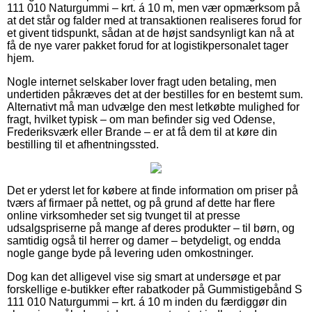
111 010 Naturgummi – krt. á 10 m, men vær opmærksom på
at det står og falder med at transaktionen realiseres forud for
et givent tidspunkt, sådan at de højst sandsynligt kan nå at
få de nye varer pakket forud for at logistikpersonalet tager
hjem.
Nogle internet selskaber lover fragt uden betaling, men
undertiden påkræves det at der bestilles for en bestemt sum.
Alternativt må man udvælge den mest letkøbte mulighed for
fragt, hvilket typisk – om man befinder sig ved Odense,
Frederiksværk eller Brande – er at få dem til at køre din
bestilling til et afhentningssted.
Det er yderst let for købere at finde information om priser på
tværs af firmaer på nettet, og på grund af dette har flere
online virksomheder set sig tvunget til at presse
udsalgspriserne på mange af deres produkter – til børn, og
samtidig også til herrer og damer – betydeligt, og endda
nogle gange byde på levering uden omkostninger.
Dog kan det alligevel vise sig smart at undersøge et par
forskellige e-butikker efter rabatkoder på Gummistigebånd S
111 010 Naturgummi – krt. á 10 m inden du færdiggør din