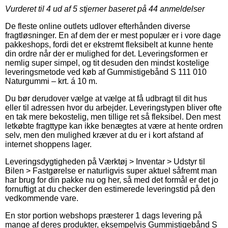
Vurderet til
4
ud af 5 stjerner baseret på
44
anmeldelser
De fleste online outlets udlover efterhånden diverse
fragtløsninger. En af dem der er mest populær er i vore dage
pakkeshops, fordi det er ekstremt fleksibelt at kunne hente
din ordre når der er mulighed for det. Leveringsformen er
nemlig super simpel, og tit desuden den mindst kostelige
leveringsmetode ved køb af Gummistigebånd S 111 010
Naturgummi – krt. á 10 m.
Du bør derudover vælge at vælge at få udbragt til dit hus
eller til adressen hvor du arbejder. Leveringstypen bliver ofte
en tak mere bekostelig, men tillige ret så fleksibel. Den mest
letkøbte fragttype kan ikke benægtes at være at hente ordren
selv, men den mulighed kræver at du er i kort afstand af
internet shoppens lager.
Leveringsdygtigheden på Værktøj > Inventar > Udstyr til
Bilen > Fastgørelse er naturligvis super aktuel såfremt man
har brug for din pakke nu og her, så med det formål er det jo
fornuftigt at du checker den estimerede leveringstid på den
vedkommende vare.
En stor portion webshops præsterer 1 dags levering på
mange af deres produkter, eksempelvis Gummistigebånd S