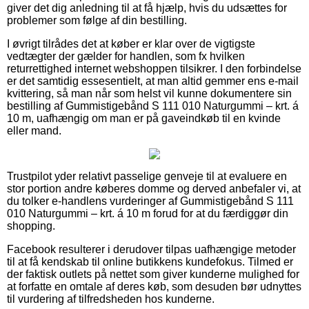
giver det dig anledning til at få hjælp, hvis du udsættes for
problemer som følge af din bestilling.
I øvrigt tilrådes det at køber er klar over de vigtigste
vedtægter der gælder for handlen, som fx hvilken
returrettighed internet webshoppen tilsikrer. I den forbindelse
er det samtidig essesentielt, at man altid gemmer ens e-mail
kvittering, så man når som helst vil kunne dokumentere sin
bestilling af Gummistigebånd S 111 010 Naturgummi – krt. á
10 m, uafhængig om man er på gaveindkøb til en kvinde
eller mand.
Trustpilot yder relativt passelige genveje til at evaluere en
stor portion andre køberes domme og derved anbefaler vi, at
du tolker e-handlens vurderinger af Gummistigebånd S 111
010 Naturgummi – krt. á 10 m forud for at du færdiggør din
shopping.
Facebook resulterer i derudover tilpas uafhængige metoder
til at få kendskab til online butikkens kundefokus. Tilmed er
der faktisk outlets på nettet som giver kunderne mulighed for
at forfatte en omtale af deres køb, som desuden bør udnyttes
til vurdering af tilfredsheden hos kunderne.