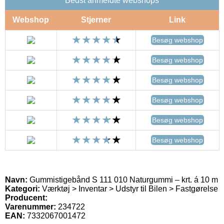
Bedst anmeldte webshops
Webshop
Stjerner
Link
Besøg webshop
Besøg webshop
Besøg webshop
Besøg webshop
Besøg webshop
Besøg webshop
Navn:
Gummistigebånd S 111 010 Naturgummi – krt. á 10 m
Kategori:
Værktøj > Inventar > Udstyr til Bilen > Fastgørelse
Producent:
Varenummer:
234722
EAN:
7332067001472