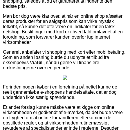
shopping, således at du er garanteret at indhente den
bedste pris.
Man bør dog være klar over, at når en online shop afsætter
deres produkter for en salgspris som kan virke mystisk
letkøbt, så kunne det ofte være en indikator for en falsk
netshop. Bestillinger med kort er i hvert fald omfavnet af en
forordning, som forsvarer kunden overfor fup internet
virksomheder.
Generelt anbefaler vi shopping med kort eller mobilbetaling.
Som en anden løsning burde du udnytte et tilbud fra
eksempelvis ViaBill, når du gerne vil finansiere
omkostningerne over en periode.
Forinden nogen køber i en forretning på nettet kunne de
reelt gennemløbe e-shoppens handelsaftale, det er dog
undertiden ikke særlig spændende.
Et andet forslag kunne måske være at kigge om online
virksomheden er godkendt af e-mærket, da det burde være
en tryghed om at online forhandleren efterkommer de
opstillede regler, og at virksomheden rutinemæssigt
revurderes af specialister der er inde i reglerne. Desuden