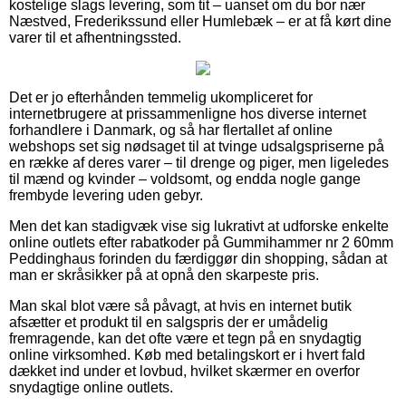
kostelige slags levering, som tit – uanset om du bor nær
Næstved, Frederikssund eller Humlebæk – er at få kørt dine
varer til et afhentningssted.
Det er jo efterhånden temmelig ukompliceret for
internetbrugere at prissammenligne hos diverse internet
forhandlere i Danmark, og så har flertallet af online
webshops set sig nødsaget til at tvinge udsalgspriserne på
en række af deres varer – til drenge og piger, men ligeledes
til mænd og kvinder – voldsomt, og endda nogle gange
frembyde levering uden gebyr.
Men det kan stadigvæk vise sig lukrativt at udforske enkelte
online outlets efter rabatkoder på Gummihammer nr 2 60mm
Peddinghaus forinden du færdiggør din shopping, sådan at
man er skråsikker på at opnå den skarpeste pris.
Man skal blot være så påvagt, at hvis en internet butik
afsætter et produkt til en salgspris der er umådelig
fremragende, kan det ofte være et tegn på en snydagtig
online virksomhed. Køb med betalingskort er i hvert fald
dækket ind under et lovbud, hvilket skærmer en overfor
snydagtige online outlets.