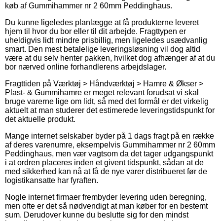
køb af Gummihammer nr 2 60mm Peddinghaus.
Du kunne ligeledes planlægge at få produkterne leveret
hjem til hvor du bor eller til dit arbejde. Fragttypen er
uheldigvis lidt mindre prisbillig, men ligeledes usædvanlig
smart. Den mest betalelige leveringsløsning vil dog altid
være at du selv henter pakken, hvilket dog afhænger af at du
bor nærved online forhandlerens arbejdslager.
Fragttiden på Værktøj > Håndværktøj > Hamre & Økser >
Plast- & Gummihamre er meget relevant forudsat vi skal
bruge varerne lige om lidt, så med det formål er det virkelig
aktuelt at man studerer det estimerede leveringstidspunkt for
det aktuelle produkt.
Mange internet selskaber byder på 1 dags fragt på en række
af deres varenumre, eksempelvis Gummihammer nr 2 60mm
Peddinghaus, men vær vagtsom da det tager udgangspunkt
i at ordren placeres inden et givent tidspunkt, sådan at de
med sikkerhed kan nå at få de nye varer distribueret før de
logistikansatte har fyraften.
Nogle internet firmaer frembyder levering uden beregning,
men ofte er det så nødvendigt at man køber for en bestemt
sum. Derudover kunne du beslutte sig for den mindst