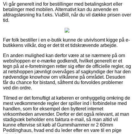
Vi går generelt ind for bestillinger med betalingskort eller
betalinger med mobilen. Alternativt kan du anvende en
afdragsløsning fra f.eks. ViaBill, når du vil dække prisen over
tid.
Før folk bestiller i en e-butik kunne de utvivlsomt kigge på e-
butikkens vilkår, dog er det tit et tidskrævende arbejde.
En anden mulighed kan derfor være at se nærmere på om
webshoppen er e-mærke godkendt, hvilket generelt er et
tegn på at e-forretningen retter sig efter de officielle regler, og
at netshoppen jævnligt overvåges af sagkyndige der har den
nødvendige knowhow om vilkårene på området. Desuden
får du chance for bistand, såfremt du forvoldes problemer
ved din ordre.
Tilmed er det fornuftigt at køberen er omhyggelig omkring de
mest vedkommende regler der spiller ind i forbindelse med
handlen, som for eksempel den bytteret internet
virksomheden anvender. Derfor er det også relevant, at man
stadigvæk beholder ens faktura e-mail, så man altid vil
kunne eftervise sit køb af Gummihammer nr 2 60mm
Peddinghaus, hvad end du leder efter en vare til en pige