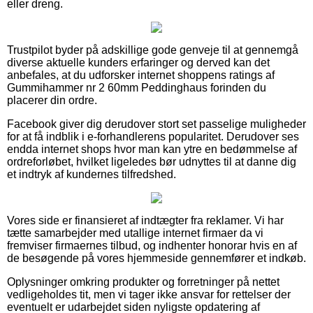
eller dreng.
Trustpilot byder på adskillige gode genveje til at gennemgå
diverse aktuelle kunders erfaringer og derved kan det
anbefales, at du udforsker internet shoppens ratings af
Gummihammer nr 2 60mm Peddinghaus forinden du
placerer din ordre.
Facebook giver dig derudover stort set passelige muligheder
for at få indblik i e-forhandlerens popularitet. Derudover ses
endda internet shops hvor man kan ytre en bedømmelse af
ordreforløbet, hvilket ligeledes bør udnyttes til at danne dig
et indtryk af kundernes tilfredshed.
Vores side er finansieret af indtægter fra reklamer. Vi har
tætte samarbejder med utallige internet firmaer da vi
fremviser firmaernes tilbud, og indhenter honorar hvis en af
de besøgende på vores hjemmeside gennemfører et indkøb.
Oplysninger omkring produkter og forretninger på nettet
vedligeholdes tit, men vi tager ikke ansvar for rettelser der
eventuelt er udarbejdet siden nyligste opdatering af