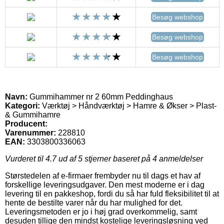
Besøg webshop
Besøg webshop
Besøg webshop
Navn:
Gummihammer nr 2 60mm Peddinghaus
Kategori:
Værktøj > Håndværktøj > Hamre & Økser > Plast-
& Gummihamre
Producent:
Varenummer:
228810
EAN:
3303800336063
Vurderet til
4.7
ud af 5 stjerner baseret på
4
anmeldelser
Størstedelen af e-firmaer frembyder nu til dags et hav af
forskellige leveringsudgaver. Den mest moderne er i dag
levering til en pakkeshop, fordi du så har fuld fleksibilitet til at
hente de bestilte varer når du har mulighed for det.
Leveringsmetoden er jo i høj grad overkommelig, samt
desuden tillige den mindst kostelige leveringsløsning ved