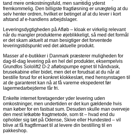
tand mere omkostningsfuld, men samtidig yderst
fremkommelig. Den billigste fragtløsning er unægtelig at du
selv henter ordren, hvilket er betinget af at du lever i kort
afstand af e-handlens arbejdslager.
Leveringsdygtigheden på Afløb – kloak er virkelig relevant
når du mangler produkterne øjeblikkeligt, så med det formål
er det skam aktuelt at man besigtiger det forventede
leveringstidspunkt ved det aktuelle produkt.
Masser af e-butikker i Danmark præsterer muligheden for
dag-til-dag levering på en hel del produkter, eksempelvis
Grundfos Sololift2 D-2 afløbspumpe egnet til håndvask,
brusekabine eller bidet, men det er forudsat at du når at
bestille forud for et konkret klokkeslæt, med hensynstagen til
at de garanteret kan nå at få varerne ekspederet før
lagermedarbejderne får fri.
Enkelte internet foretagender yder levering uden
omkostninger, men undertiden er det kun gældende hvis
man køber for en fastsat sum. Desuden skulle man overveje
den mest letkøbte fragtmetode, som tit – hvad end du
opholder sig tæt på Odense, Skive eller Hundested – vil
blive at få fragtfirmaet til at levere din bestilling til en
pakkeshop.