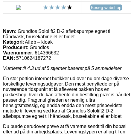
Besøg webshop
Navn:
Grundfos Sololift2 D-2 afløbspumpe egnet til
håndvask, brusekabine eller bidet
Kategori:
Afløb – kloak
Producent:
Grundfos
Varenummer:
614366632
EAN:
5710624187272
Vurderet til
4.3
ud af 5 stjerner baseret på
5
anmeldelser
En stor portion internet butikker udlover nu om dage diverse
forskellige leveringsudgaver. Den mest benyttede er på
nuværende tidspunkt at få afleveret pakken hos en
pakkeshop, hvor du kan afhente din bestilling præcis når det
passer dig. Fragtmuligheden er nemlig ultra
hensigtsmæssig, og endda endda den mest prisbevidste
metode til levering ved køb af Grundfos Sololift2 D-2
afløbspumpe egnet til håndvask, brusekabine eller bidet.
Du burde derudover prøve at få varerne sendt til din bopæl
eller ud på din arbejdsplads. Leveringstypen er af og til en