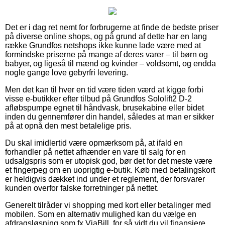
Det er i dag ret nemt for forbrugerne at finde de bedste priser
på diverse online shops, og på grund af dette har en lang
række Grundfos netshops ikke kunne lade være med at
formindske priserne på mange af deres varer – til børn og
babyer, og ligeså til mænd og kvinder – voldsomt, og endda
nogle gange love gebyrfri levering.
Men det kan til hver en tid være tiden værd at kigge forbi
visse e-butikker efter tilbud på Grundfos Sololift2 D-2
afløbspumpe egnet til håndvask, brusekabine eller bidet
inden du gennemfører din handel, således at man er sikker
på at opnå den mest betalelige pris.
Du skal imidlertid være opmærksom på, at ifald en
forhandler på nettet afhænder en vare til salg for en
udsalgspris som er utopisk god, bør det for det meste være
et fingerpeg om en uoprigtig e-butik. Køb med betalingskort
er heldigvis dækket ind under et reglement, der forsvarer
kunden overfor falske forretninger på nettet.
Generelt tilråder vi shopping med kort eller betalinger med
mobilen. Som en alternativ mulighed kan du vælge en
afdragsløsning som fx ViaBill, for så vidt du vil finansiere