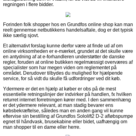
regningen i flere bidder.
Forinden folk shopper hos en Grundfos online shop kan man
reelt gennemse netbutikkens handelsaftale, dog er det typisk
ikke særlig sjovt.
Et alternativt forslag kunne derfor være at finde ud af om
online virksomheden er e-mærket, grundet at det skulle være
en antydning af at e-forhandleren understøtter de danske
regler, foruden at online butikken regelmæssigt overværes af
specialister som har megen viden om reglementet på
området. Derudover tilbydes du mulighed for hjælpende
service, for så vidt du skulle få udfordringer ved dit køb.
Ydermere er det en hjælp at køber er obs på de mest
essentielle retningslinjer der indvirker på handlen, fx hvilken
returret internet forretningen kører med. I den sammenhæng
er det ydermere relevant, at man stadig bevarer ens
købsbekræftelse, således man en anden gang vil kunne
eftervise sin bestilling af Grundfos Sololift2 D-2 afløbspumpe
egnet til håndvask, brusekabine eller bidet, uafhængig om
man shopper til en dame eller herre.