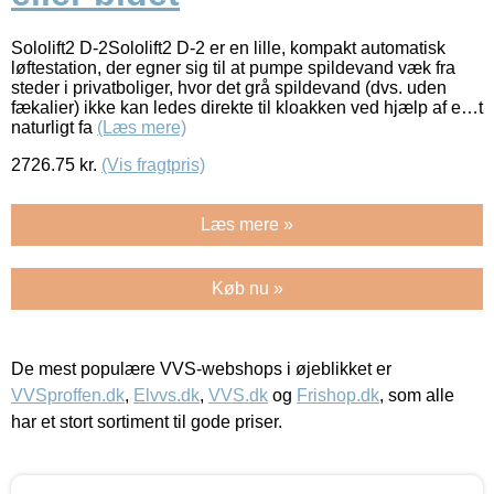
Sololift2 D-2Sololift2 D-2 er en lille, kompakt automatisk
løftestation, der egner sig til at pumpe spildevand væk fra
steder i privatboliger, hvor det grå spildevand (dvs. uden
fækalier) ikke kan ledes direkte til kloakken ved hjælp af e…t
naturligt fa
(Læs mere)
2726.75
kr.
(Vis fragtpris)
Læs mere »
Køb nu »
De mest populære VVS-webshops i øjeblikket er
VVSproffen.dk
,
Elvvs.dk
,
VVS.dk
og
Frishop.dk
, som alle
har et stort sortiment til gode priser.