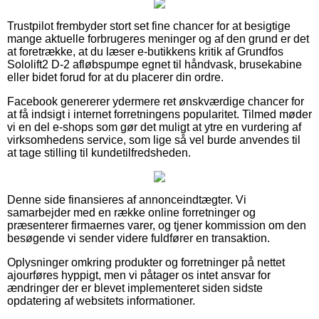
Trustpilot frembyder stort set fine chancer for at besigtige
mange aktuelle forbrugeres meninger og af den grund er det
at foretrække, at du læser e-butikkens kritik af Grundfos
Sololift2 D-2 afløbspumpe egnet til håndvask, brusekabine
eller bidet forud for at du placerer din ordre.
Facebook genererer ydermere ret ønskværdige chancer for
at få indsigt i internet forretningens popularitet. Tilmed møder
vi en del e-shops som gør det muligt at ytre en vurdering af
virksomhedens service, som lige så vel burde anvendes til
at tage stilling til kundetilfredsheden.
Denne side finansieres af annonceindtægter. Vi
samarbejder med en række online forretninger og
præsenterer firmaernes varer, og tjener kommission om den
besøgende vi sender videre fuldfører en transaktion.
Oplysninger omkring produkter og forretninger på nettet
ajourføres hyppigt, men vi påtager os intet ansvar for
ændringer der er blevet implementeret siden sidste
opdatering af websitets informationer.