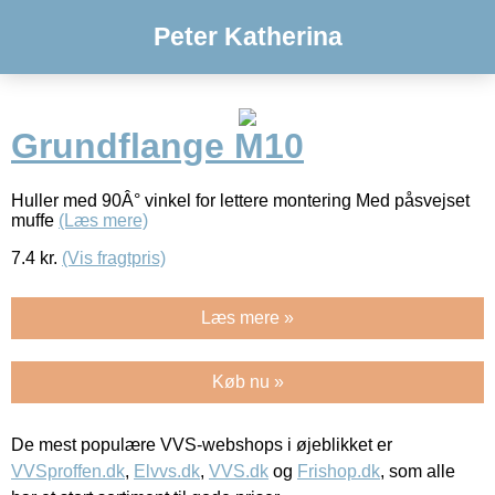
Peter Katherina
Grundflange M10
Huller med 90Â° vinkel for lettere montering Med påsvejset
muffe
(Læs mere)
7.4
kr.
(Vis fragtpris)
Læs mere »
Køb nu »
De mest populære VVS-webshops i øjeblikket er
VVSproffen.dk
,
Elvvs.dk
,
VVS.dk
og
Frishop.dk
, som alle