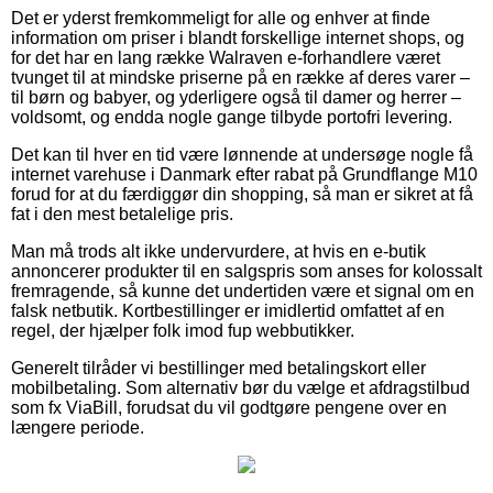
Det er yderst fremkommeligt for alle og enhver at finde
information om priser i blandt forskellige internet shops, og
for det har en lang række Walraven e-forhandlere været
tvunget til at mindske priserne på en række af deres varer –
til børn og babyer, og yderligere også til damer og herrer –
voldsomt, og endda nogle gange tilbyde portofri levering.
Det kan til hver en tid være lønnende at undersøge nogle få
internet varehuse i Danmark efter rabat på Grundflange M10
forud for at du færdiggør din shopping, så man er sikret at få
fat i den mest betalelige pris.
Man må trods alt ikke undervurdere, at hvis en e-butik
annoncerer produkter til en salgspris som anses for kolossalt
fremragende, så kunne det undertiden være et signal om en
falsk netbutik. Kortbestillinger er imidlertid omfattet af en
regel, der hjælper folk imod fup webbutikker.
Generelt tilråder vi bestillinger med betalingskort eller
mobilbetaling. Som alternativ bør du vælge et afdragstilbud
som fx ViaBill, forudsat du vil godtgøre pengene over en
længere periode.