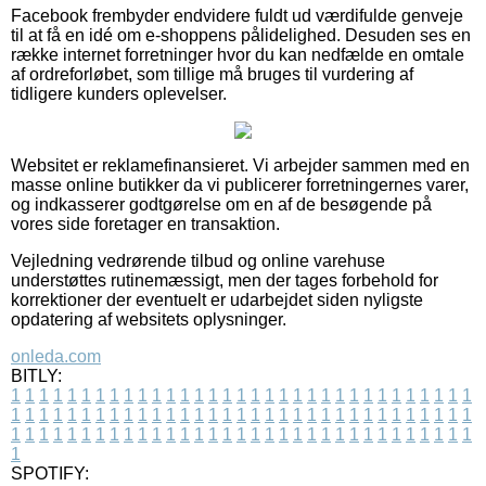
Facebook frembyder endvidere fuldt ud værdifulde genveje
til at få en idé om e-shoppens pålidelighed. Desuden ses en
række internet forretninger hvor du kan nedfælde en omtale
af ordreforløbet, som tillige må bruges til vurdering af
tidligere kunders oplevelser.
Websitet er reklamefinansieret. Vi arbejder sammen med en
masse online butikker da vi publicerer forretningernes varer,
og indkasserer godtgørelse om en af de besøgende på
vores side foretager en transaktion.
Vejledning vedrørende tilbud og online varehuse
understøttes rutinemæssigt, men der tages forbehold for
korrektioner der eventuelt er udarbejdet siden nyligste
opdatering af websitets oplysninger.
onleda.com
BITLY:
1
1
1
1
1
1
1
1
1
1
1
1
1
1
1
1
1
1
1
1
1
1
1
1
1
1
1
1
1
1
1
1
1
1
1
1
1
1
1
1
1
1
1
1
1
1
1
1
1
1
1
1
1
1
1
1
1
1
1
1
1
1
1
1
1
1
1
1
1
1
1
1
1
1
1
1
1
1
1
1
1
1
1
1
1
1
1
1
1
1
1
1
1
1
1
1
1
1
1
1
SPOTIFY: