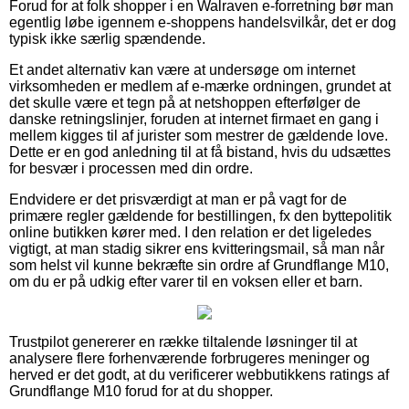
Forud for at folk shopper i en Walraven e-forretning bør man
egentlig løbe igennem e-shoppens handelsvilkår, det er dog
typisk ikke særlig spændende.
Et andet alternativ kan være at undersøge om internet
virksomheden er medlem af e-mærke ordningen, grundet at
det skulle være et tegn på at netshoppen efterfølger de
danske retningslinjer, foruden at internet firmaet en gang i
mellem kigges til af jurister som mestrer de gældende love.
Dette er en god anledning til at få bistand, hvis du udsættes
for besvær i processen med din ordre.
Endvidere er det prisværdigt at man er på vagt for de
primære regler gældende for bestillingen, fx den byttepolitik
online butikken kører med. I den relation er det ligeledes
vigtigt, at man stadig sikrer ens kvitteringsmail, så man når
som helst vil kunne bekræfte sin ordre af Grundflange M10,
om du er på udkig efter varer til en voksen eller et barn.
Trustpilot genererer en række tiltalende løsninger til at
analysere flere forhenværende forbrugeres meninger og
herved er det godt, at du verificerer webbutikkens ratings af
Grundflange M10 forud for at du shopper.