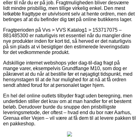
eller til når du er på job. Fragtmuligheden bliver desværre
lidt mindre prisbillig, men tillige virkelig enkel. Den mest
letkøbte fragttype er utvivlsomt selv at hente ordren, men det
betinges af at du befinder dig tæt på online butikkens lager.
Fragtperioden på Vvs > VVS Katalog1 > 153717075 –
881485300 er naturligvis ret essentiel når du mangler dine
nye produkter inden for kort tid, så herved er det naturligvis
på sin plads at vi besigtiger den estimerede leveringsdato
for det vedkommende produkt.
Adskillige internet webshops yder dag-til-dag fragt på
mange varer, eksempelvis Grundflange M10, som dog er
påkrævet at du når at bestille før et nøjagtigt tidspunkt, med
hensynstagen til at de har mulighed for at nå at få ordren
sendt afsted forud for at personalet tager hjem.
En hel del online outlets tilbyder fragt uden beregning, men
undertiden stiller det krav om at man handler for et bestemt
beløb. Derudover burde du snuppe den prisbilligste
leveringsmetode, der oftest – hvad end du bor nær Aarhus,
Grenaa eller Vejen – vil være at få dem til at levere pakken til
en pakkeshop.