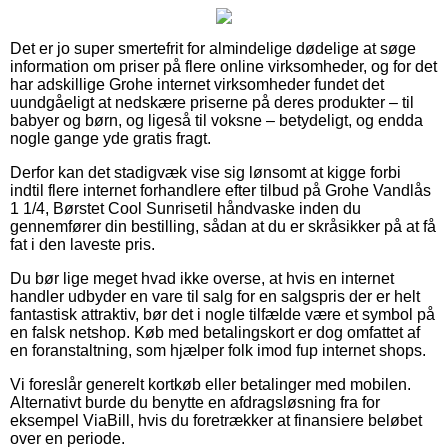
Det er jo super smertefrit for almindelige dødelige at søge
information om priser på flere online virksomheder, og for det
har adskillige Grohe internet virksomheder fundet det
uundgåeligt at nedskære priserne på deres produkter – til
babyer og børn, og ligeså til voksne – betydeligt, og endda
nogle gange yde gratis fragt.
Derfor kan det stadigvæk vise sig lønsomt at kigge forbi
indtil flere internet forhandlere efter tilbud på Grohe Vandlås
1 1/4, Børstet Cool Sunrisetil håndvaske inden du
gennemfører din bestilling, sådan at du er skråsikker på at få
fat i den laveste pris.
Du bør lige meget hvad ikke overse, at hvis en internet
handler udbyder en vare til salg for en salgspris der er helt
fantastisk attraktiv, bør det i nogle tilfælde være et symbol på
en falsk netshop. Køb med betalingskort er dog omfattet af
en foranstaltning, som hjælper folk imod fup internet shops.
Vi foreslår generelt kortkøb eller betalinger med mobilen.
Alternativt burde du benytte en afdragsløsning fra for
eksempel ViaBill, hvis du foretrækker at finansiere beløbet
over en periode.