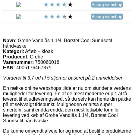
Besøg webshop
Besøg webshop
Navn:
Grohe Vandlås 1 1/4, Børstet Cool Sunrisetil
håndvaske
Kategori:
Afløb – kloak
Producent:
Grohe
Varenummer:
750060018
EAN:
4005176467875
Vurderet til
3.7
ud af 5 stjerner baseret på
2
anmeldelser
En række online webshops tildeler nu om stunder alverdens
muligheder for levering. En af de mest moderne er p.t. at få
leveret til et udleveringssted, så du selv kan hente din pakke
på et selvvalgt tidspunkt. Muligheden er altså super
smertefri, samt endda endda den mest letkøbte form for
levering ved køb af Grohe Vandlås 1 1/4, Børstet Cool
Sunrisetil håndvaske.
Du kunne omvendt afveje for og imod at bestille produkterne