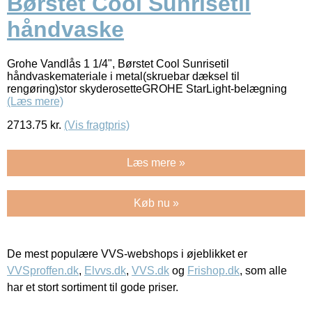
Børstet Cool Sunrisetil
håndvaske
Grohe Vandlås 1 1/4", Børstet Cool Sunrisetil
håndvaskemateriale i metal(skruebar dæksel til
rengøring)stor skyderosetteGROHE StarLight-belægning
(Læs mere)
2713.75
kr.
(Vis fragtpris)
Læs mere »
Køb nu »
De mest populære VVS-webshops i øjeblikket er
VVSproffen.dk
,
Elvvs.dk
,
VVS.dk
og
Frishop.dk
, som alle
har et stort sortiment til gode priser.