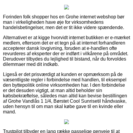
Forinden folk shopper hos en Grohe internet webshop bør
man i virkeligheden have øje for virksomhedens
handelsbetingelser, men det er tit ikke videre spændende.
Alternativet er at kigge hvorvidt internet butikken er e-mærket
medlem, eftersom det er et tegn på at internet forhandleren
accepterer dansk lovgivning, foruden at e-handlen ofte
revurderes af eksperter der er indført i vilkårene på området.
Derudover tilbydes du lejlighed til bistand, når du forvoldes
dilemmaer med dit indkøb.
Ligeså er det prisværdigt at kunden er opmærksom på de
væsentligste regler i forbindelse med handlen, til eksempel
den byttepolitik online virksomheden har. I den forbindelse
er det desuden vigtigt, at man altid beholder sin
købsbekræftelse, således man altid kan bevise bestillingen
af Grohe Vandlås 1 1/4, Børstet Cool Sunrisetil håndvaske,
uden hensyn til om man skal købe gave til en kvinde eller
mand.
Trustpilot tilbyder en lang række passelige genveje til at