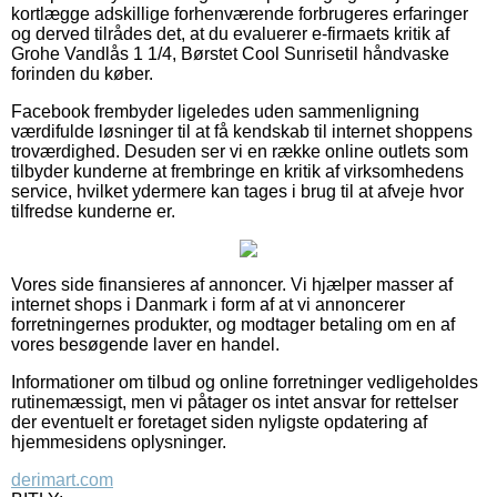
kortlægge adskillige forhenværende forbrugeres erfaringer
og derved tilrådes det, at du evaluerer e-firmaets kritik af
Grohe Vandlås 1 1/4, Børstet Cool Sunrisetil håndvaske
forinden du køber.
Facebook frembyder ligeledes uden sammenligning
værdifulde løsninger til at få kendskab til internet shoppens
troværdighed. Desuden ser vi en række online outlets som
tilbyder kunderne at frembringe en kritik af virksomhedens
service, hvilket ydermere kan tages i brug til at afveje hvor
tilfredse kunderne er.
Vores side finansieres af annoncer. Vi hjælper masser af
internet shops i Danmark i form af at vi annoncerer
forretningernes produkter, og modtager betaling om en af
vores besøgende laver en handel.
Informationer om tilbud og online forretninger vedligeholdes
rutinemæssigt, men vi påtager os intet ansvar for rettelser
der eventuelt er foretaget siden nyligste opdatering af
hjemmesidens oplysninger.
derimart.com