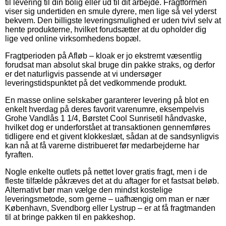
til levering til din bolig eller ud til dit arbejde. Fragtformen
viser sig undertiden en smule dyrere, men lige så vel yderst
bekvem. Den billigste leveringsmulighed er uden tvivl selv at
hente produkterne, hvilket forudsætter at du opholder dig
lige ved online virksomhedens bopæl.
Fragtperioden på Afløb – kloak er jo ekstremt væsentlig
forudsat man absolut skal bruge din pakke straks, og derfor
er det naturligvis passende at vi undersøger
leveringstidspunktet på det vedkommende produkt.
En masse online selskaber garanterer levering på blot en
enkelt hverdag på deres favorit varenumre, eksempelvis
Grohe Vandlås 1 1/4, Børstet Cool Sunrisetil håndvaske,
hvilket dog er underforstået at transaktionen gennemføres
tidligere end et givent klokkeslæt, sådan at de sandsynligvis
kan nå at få varerne distribueret før medarbejderne har
fyraften.
Nogle enkelte outlets på nettet lover gratis fragt, men i de
fleste tilfælde påkræves det at du aftager for et fastsat beløb.
Alternativt bør man vælge den mindst kostelige
leveringsmetode, som gerne – uafhængig om man er nær
København, Svendborg eller Lystrup – er at få fragtmanden
til at bringe pakken til en pakkeshop.