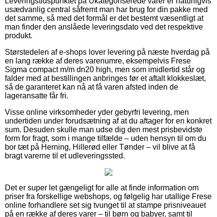
Leveringstidspunktet på Ukategoriserede varer er naturligvis
usædvanlig central såfremt man har brug for din pakke med
det samme, så med det formål er det bestemt væsentligt at
man finder den anslåede leveringsdato ved det respektive
produkt.
Størstedelen af e-shops lover levering på næste hverdag på
en lang række af deres varenumre, eksempelvis Frese
Sigma compact m/m dn20 high, men som imidlertid står og
falder med at bestillingen anbringes før et aftalt klokkeslæt,
så de garanteret kan nå at få varen afsted inden de
lageransatte får fri.
Visse online virksomheder yder gebyrfri levering, men
undertiden under forudsætning af at du aftager for en konkret
sum. Desuden skulle man udse dig den mest prisbevidste
form for fragt, som i mange tilfælde – uden hensyn til om du
bor tæt på Herning, Hillerød eller Tønder – vil blive at få
bragt varerne til et udleveringssted.
Det er super let gængeligt for alle at finde information om
priser fra forskellige webshops, og følgelig har utallige Frese
online forhandlere set sig tvunget til at stampe prisniveauet
på en række af deres varer – til børn og babyer, samt til