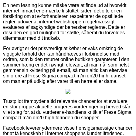
En nem løsning kunne måske være at finde ud af hvorvidt
internet firmaet er e-mærke tilsluttet, siden det ofte er en
forsikring om at e-forhandleren respekterer de opstillede
regler, udover at internet webshoppen regelmæssigt
evalueres af sagkyndige der behersker reglerne. Dette er
desuden en god mulighed for støtte, såfremt du forvoldes
dilemmaer med dit indkøb.
For øvrigt er det prisværdigt at køber er vaks omkring de
vigtigste forhold der kan håndhæves i forbindelse med
ordren, som fx den returret online butikken garanterer. I den
sammenhæng er det i øvrigt relevant, at man når som helst
gemmer sin kvittering på e-mail, så man altid kan eftervise
sin ordre af Frese Sigma compact m/m dn20 high, uanset
om man er på udkig efter varer til en herre eller dame.
Trustpilot frembyder altid relevante chancer for at evaluere
en stor gruppe aktuelle brugeres vurderinger og herved slår
vi et slag for, at du vurderer e-handlens kritik af Frese Sigma
compact m/m dn20 high forinden du shopper.
Facebook leverer ydermere visse hensigtsmæssige chancer
for at få kendskab til internet shoppens kundetilfredshed.