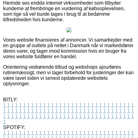
Herinde ses endda internet virksomheder som tilbyder
kunderne at frembringe en vurdering af købsoplevelsen,
som lige så vel burde tages i brug til at bedømme
tilfredsheden hos kunderne.
Vores website finansieres af annoncer. Vi samarbejder med
en gruppe af outlets på nettet i Danmark når vi markedsfører
deres varer, og tager imod kommission hvis en bruger fra
vores website fuldfører en handel.
Orientering vedrørende tilbud og webshops ajourføres
rutinemæssigt, men vi tager forbehold for justeringer der kan
være lavet siden vi senest opdaterede websitets
oplysninger.
BITLY:
1
1
1
1
1
1
1
1
1
1
1
1
1
1
1
1
1
1
1
1
1
1
1
1
1
1
1
1
1
1
1
1
1
1
1
1
1
1
1
1
1
1
1
1
1
1
1
1
1
1
1
1
1
1
1
1
1
1
1
1
1
1
1
1
1
1
1
1
1
1
1
1
1
1
1
1
1
1
1
1
1
1
1
1
1
1
1
1
1
1
1
1
1
1
1
1
1
1
1
1
SPOTIFY:
1
1
1
1
1
1
1
1
1
1
1
1
1
1
1
1
1
1
1
1
1
1
1
1
1
1
1
1
1
1
1
1
1