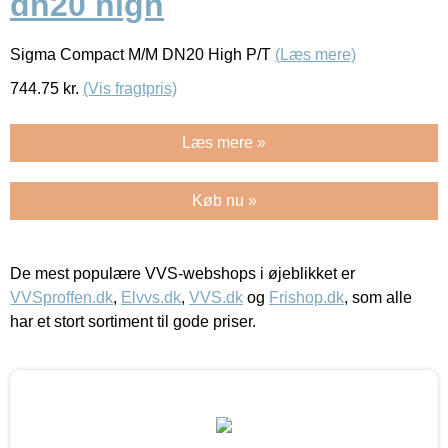
dn20 high
Sigma Compact M/M DN20 High P/T
(Læs mere)
744.75
kr.
(Vis fragtpris)
Læs mere »
Køb nu »
De mest populære VVS-webshops i øjeblikket er
VVSproffen.dk
,
Elvvs.dk
,
VVS.dk
og
Frishop.dk
, som alle
har et stort sortiment til gode priser.