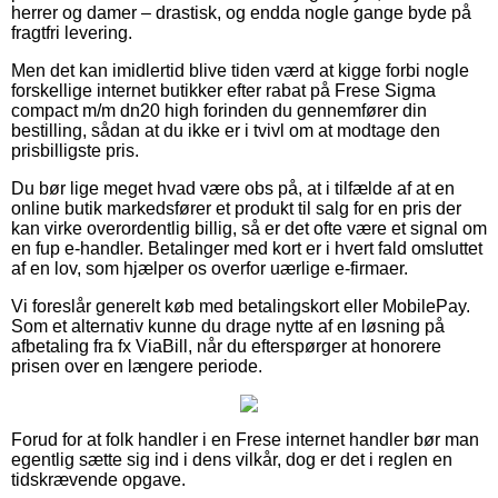
herrer og damer – drastisk, og endda nogle gange byde på
fragtfri levering.
Men det kan imidlertid blive tiden værd at kigge forbi nogle
forskellige internet butikker efter rabat på Frese Sigma
compact m/m dn20 high forinden du gennemfører din
bestilling, sådan at du ikke er i tvivl om at modtage den
prisbilligste pris.
Du bør lige meget hvad være obs på, at i tilfælde af at en
online butik markedsfører et produkt til salg for en pris der
kan virke overordentlig billig, så er det ofte være et signal om
en fup e-handler. Betalinger med kort er i hvert fald omsluttet
af en lov, som hjælper os overfor uærlige e-firmaer.
Vi foreslår generelt køb med betalingskort eller MobilePay.
Som et alternativ kunne du drage nytte af en løsning på
afbetaling fra fx ViaBill, når du efterspørger at honorere
prisen over en længere periode.
Forud for at folk handler i en Frese internet handler bør man
egentlig sætte sig ind i dens vilkår, dog er det i reglen en
tidskrævende opgave.