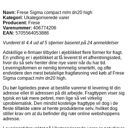
Navn:
Frese Sigma compact m/m dn20 high
Kategori:
Ukategoriserede varer
Producent:
Frese
Varenummer:
406774206
EAN:
5705564053886
Vurderet til
4.4
ud af 5 stjerner baseret på
24
anmeldelser
Adskillige e-firmaer tilbyder i øjeblikket flere former for fragt.
En yndling er i øjeblikket at få leveret til et afhentningssted,
hvor du så selv henter dine nye varer når du har tid.
Leveringsformen er nemlig temmelig smertefri, og ofte
endvidere den mest betalelige fragtløsning ved køb af Frese
Sigma compact m/m dn20 high.
Du bør ligeledes prøve at bestille varerne til levering til din
adresse eller til adressen på dit arbejde. Fragttypen viser sig
typisk en tak mere pebret, men lige så vel virkelig
uproblematisk. Den mindst kostelige fragttype vil dog i de
fleste tilfælde være at hente produkterne selv, hvilket dog
stiller krav om at du befinder dig nær online webshoppens
adresse.