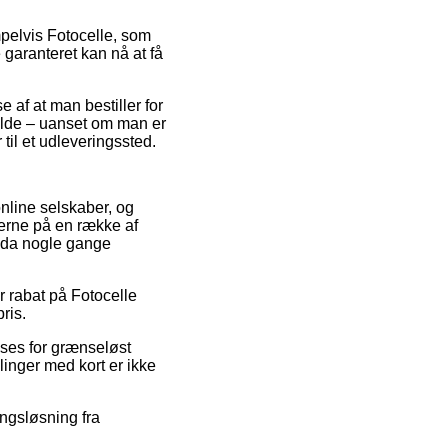
pelvis Fotocelle, som
e garanteret kan nå at få
 af at man bestiller for
fælde – uanset om man er
 til et udleveringssted.
online selskaber, og
iserne på en række af
ndda nogle gange
r rabat på Fotocelle
ris.
nses for grænseløst
linger med kort er ikke
ingsløsning fra