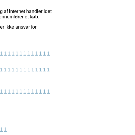
 af internet handler idet
gennemfører et køb.
r ikke ansvar for
1
1
1
1
1
1
1
1
1
1
1
1
1
1
1
1
1
1
1
1
1
1
1
1
1
1
1
1
1
1
1
1
1
1
1
1
1
1
1
1
1