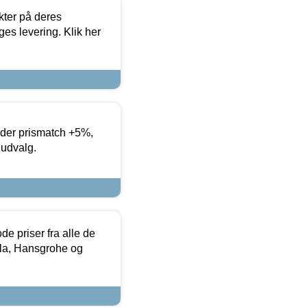
ter på deres
es levering. Klik her
yder prismatch +5%,
 udvalg.
de priser fra alle de
la, Hansgrohe og