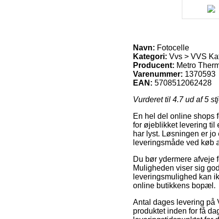
Navn:
Fotocelle
Kategori:
Vvs > VVS Ka
Producent:
Metro Ther
Varenummer:
1370593
EAN:
5708512062428
Vurderet til
4.7
ud af 5 st
En hel del online shops f
for øjeblikket levering ti
har lyst. Løsningen er jo
leveringsmåde ved køb a
Du bør ydermere afveje for
Muligheden viser sig god
leveringsmulighed kan ik
online butikkens bopæl.
Antal dages levering på
produktet inden for få da