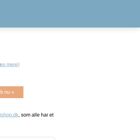
æs mere)
b nu »
ishop.dk
, som alle har et