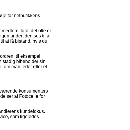
øje for netbutikkens
edlem, fordi det ofte er
ingen undertiden ses til af
l at få bistand, hvis du
 ordren, til eksempel
an stadig bibeholder sin
il om man leder efter et
rhenværende konsumenters
elser af Fotocelle før
handlerens kundefokus.
vice, som ligeledes