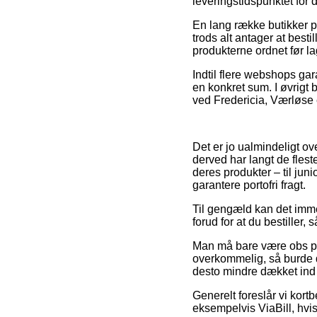
leveringstidspunktet for 
En lang række butikker p
trods alt antager at besti
produkterne ordnet før l
Indtil flere webshops gar
en konkret sum. I øvrigt 
ved Fredericia, Værløse el
Det er jo ualmindeligt ov
derved har langt de flest
deres produkter – til ju
garantere portofri fragt.
Til gengæld kan det immer
forud for at du bestiller, 
Man må bare være obs på,
overkommelig, så burde de
desto mindre dækket ind 
Generelt foreslår vi kort
eksempelvis ViaBill, hvi