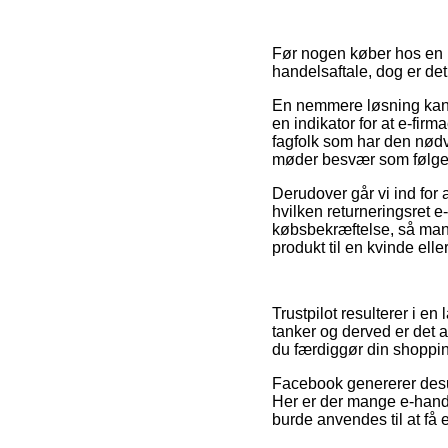
Før nogen køber hos en M
handelsaftale, dog er de
En nemmere løsning kan 
en indikator for at e-firm
fagfolk som har den nødve
møder besvær som følge 
Derudover går vi ind for 
hvilken returneringsret e-
købsbekræftelse, så man i
produkt til en kvinde ell
Trustpilot resulterer i 
tanker og derved er det 
du færdiggør din shoppi
Facebook genererer desud
Her er der mange e-hand
burde anvendes til at få e