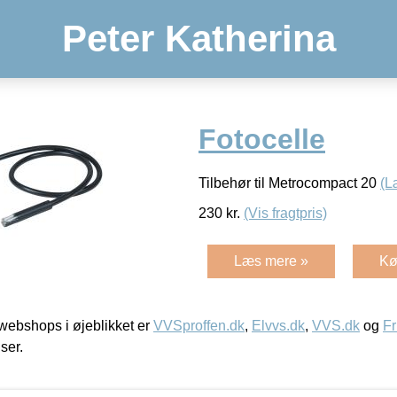
Peter Katherina
Fotocelle
Tilbehør til Metrocompact 20
(L
230
kr.
(Vis fragtpris)
Læs mere »
Kø
ebshops i øjeblikket er
VVSproffen.dk
,
Elvvs.dk
,
VVS.dk
og
Fr
iser.