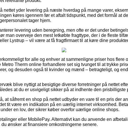
det relevante produkt.
å nettet yder levering på næste hverdag på mange varer, eksem
llingen køres igennem før et aftalt tidspunkt, med det formål at d
agerpersonalet tager hjem.
anterer levering uden beregning, men ofte er det under betingelse
bør man overveje den mest letkøbte fragttype, der i de fleste til
ler Lystrup – vil være at få fragtfirmaet til at køre dine produkter
erkommeligt for alle og enhver at sammenligne priser hos flere 
e Metro Therm online forhandlere set sig tvunget til at trykke pr
niorer, og desuden også til kvinder og mænd – betragteligt, og e
væk blive nyttigt at besigtige diverse forretninger på nettet efte
således at du er usvigeligt sikker på at indhente den prisbilligste p
 at såfremt en shop på nettet udbyder en vare til en pris der a
t tit være en indikation på en uærlig internet virksomhed. Beta
under en lov, der sikrer køber overfor uærlige online shops.
betalinger eller MobilePay. Alternativt kan du anvende en afbetal
s du ønsker at finansiere omkostningerne senere.