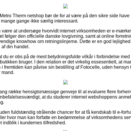
etro Therm netshop bør de for at være på den sikre side have 
t mange gange ikke særlig interessant.
være at undersøge hvorvidt internet virksomheden er e-mærket m
aet følger den officielle danske lovgivning, samt at online forretn
ndige knowhow om retningslinjerne. Dette er en god lejlighed ti
af din handel.
at du er obs på de mest betydningsfulde vilkår i forbindelse med
butikken bruger. I den relation er det virkelig essesentielt, at m
 fremtiden kan påvise sin bestilling af Fotocelle, uden hensyn t
er mand.
en lang række hensigtsmæssige genveje til at evaluere flere fo
anbefalelsesværdigt, at du studerer internet webshoppens anmeld
ng.
en fuldstændig strålende chancer for at få kendskab til e-for
ler hvor man kan forfatte en bedømmelse af virksomhedens ser
t indblik i kundernes tilfredshed.