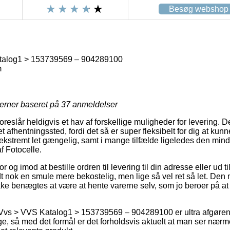
Besøg webshop
talog1 > 153739569 – 904289100
m
jerner baseret på
37
anmeldelser
oreslår heldigvis et hav af forskellige muligheder for levering. 
l et afhentningssted, fordi det så er super fleksibelt for dig at k
 ekstremt let gængelig, samt i mange tilfælde ligeledes den mind
f Fotocelle.
 og imod at bestille ordren til levering til din adresse eller ud t
t nok en smule mere bekostelig, men lige så vel ret så let. Den 
ke benægtes at være at hente varerne selv, som jo beroer på at 
 Vvs > VVS Katalog1 > 153739569 – 904289100 er ultra afgørend
ge, så med det formål er det forholdsvis aktuelt at man ser nær