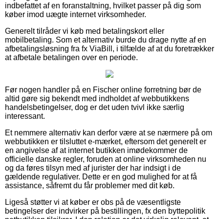
indbefattet af en foranstaltning, hvilket passer på dig som
køber imod uægte internet virksomheder.
Generelt tilråder vi køb med betalingskort eller
mobilbetaling. Som et alternativ burde du drage nytte af en
afbetalingsløsning fra fx ViaBill, i tilfælde af at du foretrækker
at afbetale betalingen over en periode.
Før nogen handler på en Fischer online forretning bør de
altid gøre sig bekendt med indholdet af webbutikkens
handelsbetingelser, dog er det uden tvivl ikke særlig
interessant.
Et nemmere alternativ kan derfor være at se nærmere på om
webbutikken er tilsluttet e-mærket, eftersom det generelt er
en angivelse af at internet butikken imødekommer de
officielle danske regler, foruden at online virksomheden nu
og da føres tilsyn med af jurister der har indsigt i de
gældende regulativer. Dette er en god mulighed for at få
assistance, såfremt du får problemer med dit køb.
Ligeså støtter vi at køber er obs på de væsentligste
betingelser der indvirker på bestillingen, fx den byttepolitik