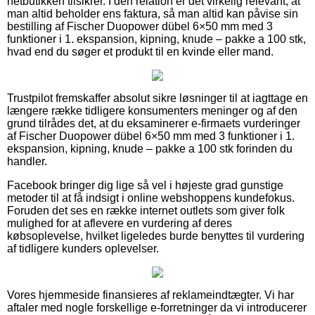
netbutikken tilsikrer. I den relation er det virkelig relevant, at
man altid beholder ens faktura, så man altid kan påvise sin
bestilling af Fischer Duopower dübel 6×50 mm med 3
funktioner i 1. ekspansion, kipning, knude – pakke a 100 stk,
hvad end du søger et produkt til en kvinde eller mand.
Trustpilot fremskaffer absolut sikre løsninger til at iagttage en
længere række tidligere konsumenters meninger og af den
grund tilrådes det, at du eksaminerer e-firmaets vurderinger
af Fischer Duopower dübel 6×50 mm med 3 funktioner i 1.
ekspansion, kipning, knude – pakke a 100 stk forinden du
handler.
Facebook bringer dig lige så vel i højeste grad gunstige
metoder til at få indsigt i online webshoppens kundefokus.
Foruden det ses en række internet outlets som giver folk
mulighed for at aflevere en vurdering af deres
købsoplevelse, hvilket ligeledes burde benyttes til vurdering
af tidligere kunders oplevelser.
Vores hjemmeside finansieres af reklameindtægter. Vi har
aftaler med nogle forskellige e-forretninger da vi introducerer