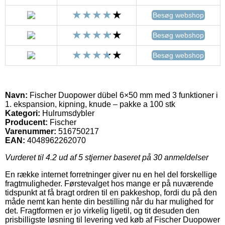
Besøg webshop
Besøg webshop
Besøg webshop
Navn:
Fischer Duopower dübel 6×50 mm med 3 funktioner i
1. ekspansion, kipning, knude – pakke a 100 stk
Kategori:
Hulrumsdybler
Producent:
Fischer
Varenummer:
516750217
EAN:
4048962262070
Vurderet til
4.2
ud af 5 stjerner baseret på
30
anmeldelser
En række internet forretninger giver nu en hel del forskellige
fragtmuligheder. Førstevalget hos mange er på nuværende
tidspunkt at få bragt ordren til en pakkeshop, fordi du på den
måde nemt kan hente din bestilling når du har mulighed for
det. Fragtformen er jo virkelig ligetil, og tit desuden den
prisbilligste løsning til levering ved køb af Fischer Duopower