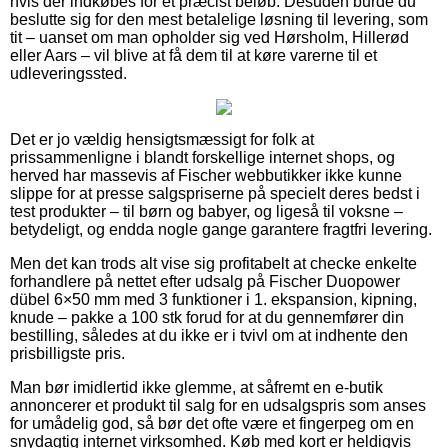
hvis der indkøbes for et præcist beløb. Desuden burde du
beslutte sig for den mest betalelige løsning til levering, som
tit – uanset om man opholder sig ved Hørsholm, Hillerød
eller Aars – vil blive at få dem til at køre varerne til et
udleveringssted.
Det er jo vældig hensigtsmæssigt for folk at
prissammenligne i blandt forskellige internet shops, og
herved har massevis af Fischer webbutikker ikke kunne
slippe for at presse salgspriserne på specielt deres bedst i
test produkter – til børn og babyer, og ligeså til voksne –
betydeligt, og endda nogle gange garantere fragtfri levering.
Men det kan trods alt vise sig profitabelt at checke enkelte
forhandlere på nettet efter udsalg på Fischer Duopower
dübel 6×50 mm med 3 funktioner i 1. ekspansion, kipning,
knude – pakke a 100 stk forud for at du gennemfører din
bestilling, således at du ikke er i tvivl om at indhente den
prisbilligste pris.
Man bør imidlertid ikke glemme, at såfremt en e-butik
annoncerer et produkt til salg for en udsalgspris som anses
for umådelig god, så bør det ofte være et fingerpeg om en
snydagtig internet virksomhed. Køb med kort er heldigvis