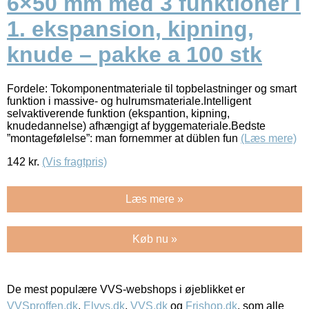
6×50 mm med 3 funktioner i
1. ekspansion, kipning,
knude – pakke a 100 stk
Fordele: Tokomponentmateriale til topbelastninger og smart
funktion i massive- og hulrumsmateriale.Intelligent
selvaktiverende funktion (ekspantion, kipning,
knudedannelse) afhængigt af byggemateriale.Bedste
”montagefølelse”: man fornemmer at düblen fun
(Læs mere)
142
kr.
(Vis fragtpris)
Læs mere »
Køb nu »
De mest populære VVS-webshops i øjeblikket er
VVSproffen.dk
,
Elvvs.dk
,
VVS.dk
og
Frishop.dk
, som alle