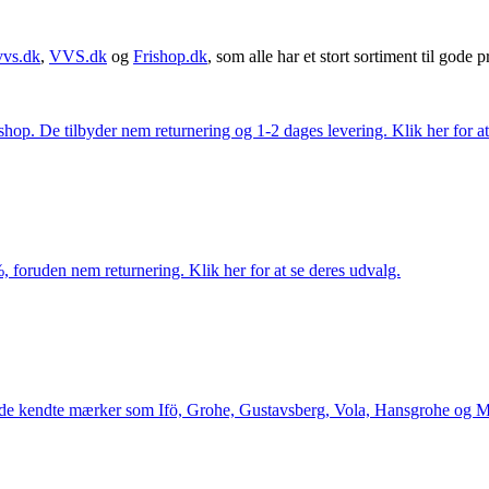
vvs.dk
,
VVS.dk
og
Frishop.dk
, som alle har et stort sortiment til gode pr
. De tilbyder nem returnering og 1-2 dages levering. Klik her for at 
 foruden nem returnering. Klik her for at se deres udvalg.
le de kendte mærker som Ifö, Grohe, Gustavsberg, Vola, Hansgrohe og Me