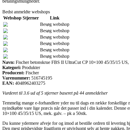
betalingsmuligheder.
Bedst anmeldte webshops
Webshop
Stjerner
Link
Besøg webshop
Besøg webshop
Besøg webshop
Besøg webshop
Besøg webshop
Besøg webshop
Navn:
Fischer betonskrue FBS II UltraCut CP 10×100 45/35/15 US, m
Kategori:
Produkter
Producent:
Fischer
Varenummer:
516745195
EAN:
4048962403275
Vurderet til
3.6
ud af 5 stjerner baseret på
44
anmeldelser
Temmelig mange e-forhandlere yder nu til dags en række forskellige meto
nyindkøbte vare lige præcis når det passer ind i din kalender. Denne
10×100 45/35/15 US, mek. galv. – pk a 50stk.
Du kunne ydermere afveje for og imod at bestille ordren til levering hj
Den mest prisbevidste fragtform er utvivlsomt selv at hente pakken, hv