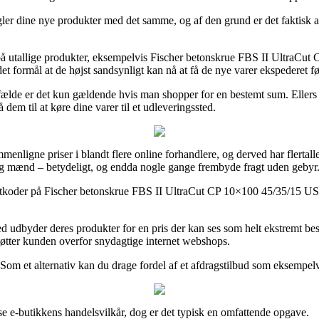
 dine nye produkter med det samme, og af den grund er det faktisk af
å utallige produkter, eksempelvis Fischer betonskrue FBS II UltraCut 
 det formål at de højst sandsynligt kan nå at få de nye varer ekspederet 
ilfælde er det kun gældende hvis man shopper for en bestemt sum. Ellers
dem til at køre dine varer til et udleveringssted.
menligne priser i blandt flere online forhandlere, og derved har flertall
r og mænd – betydeligt, og endda nogle gange frembyde fragt uden gebyr
batkoder på Fischer betonskrue FBS II UltraCut CP 10×100 45/35/15 US, 
ed udbyder deres produkter for en pris der kan ses som helt ekstremt bes
 støtter kunden overfor snydagtige internet webshops.
 Som et alternativ kan du drage fordel af et afdragstilbud som eksempelv
mse e-butikkens handelsvilkår, dog er det typisk en omfattende opgave.