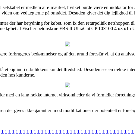
selskabet er medlem af e-mærket, hvilket burde være en indikator for at 
 viden om vedtægterne på området. Desuden giver det dig lejlighed til 
ementer der har betydning for købet, som fx den returpolitik netshoppen 
dne købet af Fischer betonskrue FBS II UltraCut CP 10×100 45/35/15 US
dligere forbrugeres bedømmelser og af den grund foreslår vi, at du anal
 et kig ind i e-butikkens kundetilfredshed. Desuden ses en række intern
heden hos kunderne.
jder med en lang række internet virksomheder da vi formidler forretninge
n der gives ikke garantier imod modifikationer der potentielt er foreta
1
1
1
1
1
1
1
1
1
1
1
1
1
1
1
1
1
1
1
1
1
1
1
1
1
1
1
1
1
1
1
1
1
1
1
1
1