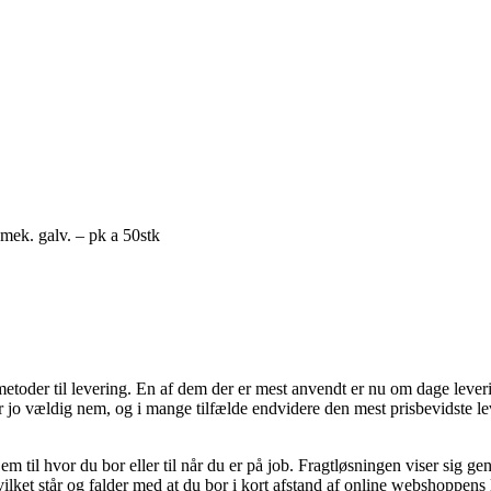
ek. galv. – pk a 50stk
der til levering. En af dem der er mest anvendt er nu om dage levering t
 er jo vældig nem, og i mange tilfælde endvidere den mest prisbevidste
em til hvor du bor eller til når du er på job. Fragtløsningen viser sig 
ilket står og falder med at du bor i kort afstand af online webshoppens 