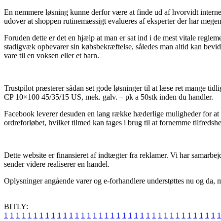
En nemmere løsning kunne derfor være at finde ud af hvorvidt internet 
udover at shoppen rutinemæssigt evalueres af eksperter der har megen
Foruden dette er det en hjælp at man er sat ind i de mest vitale regl
stadigvæk opbevarer sin købsbekræftelse, således man altid kan bevi
vare til en voksen eller et barn.
Trustpilot præsterer sådan set gode løsninger til at læse ret mange ti
CP 10×100 45/35/15 US, mek. galv. – pk a 50stk inden du handler.
Facebook leverer desuden en lang række hæderlige muligheder for at få
ordreforløbet, hvilket tilmed kan tages i brug til at fornemme tilfreds
Dette website er finansieret af indtægter fra reklamer. Vi har samarbe
sender videre realiserer en handel.
Oplysninger angående varer og e-forhandlere understøttes nu og da, me
BITLY:
1
1
1
1
1
1
1
1
1
1
1
1
1
1
1
1
1
1
1
1
1
1
1
1
1
1
1
1
1
1
1
1
1
1
1
1
1