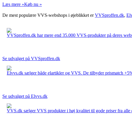
Læs mere »
Køb nu »
De mest populære VVS-webshops i øjeblikket er
VVSproffen.dk
,
El
VVSproffen.dk har mere end 35.000 VVS-produkter på deres webshop
Se udvalget på VVSproffen.dk
Elvvs.dk sælger både elartikler og VVS. De tilbyder prismatch +5%,
Se udvalget på Elvvs.dk
VVS.dk sælger VVS produkter i høj kvalitet til gode priser fra al