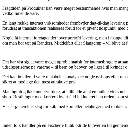
Fragttiden på Produkter kan være meget bestemmende hvis man mangler
vedkommende vare.
En lang række internet virksomheder frembyder dag-til-dag levering p
forudsat at transaktionen realiseres forud for et givent tidspunkt, med
Nogle få internet foretagender lover portofri levering, men i mange t
om man bor tæt på Randers, Middelfart eller Slangerup – vil blive at få 
Det har vist sig at være meget uproblematisk for internetbrugere at sam
udsalgspriserne på varerne – til børn og babyer, og ligeså til kvinde
Det kan imidlertid være rentabelt at analysere nogle e-shops efter ra
sikret at modtage den mest attraktive pris.
Man bør dog ikke undervurdere, at i tilfælde af at en online virksomh
shop. Bestillinger med kort er i hvert fald inkluderet i en orden, som
Vi slår generelt et slag for køb med kort eller betalinger med mobilen.
Inden folk handler på en Fischer e-butik bør de til hver en tid genne