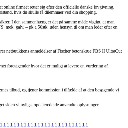
online firmaet retter sig efter den officielle danske lovgivning,
bistand, hvis du skulle få dilemmaer ved din shopping.
tilsikrer. I den sammenhæng er det på samme måde vigtigt, at man
, mek. galv. – pk a 50stk, uden hensyn til om man leder efter en
yserer netbutikkens anmeldelser af Fischer betonskrue FBS II UltraCut
et foretagender hvor det er muligt at levere en vurdering af
rnes tilbud, og tjener kommission i tilfælde af at den besøgende vi
get siden vi nyligst opdaterede de anvendte oplysninger.
1
1
1
1
1
1
1
1
1
1
1
1
1
1
1
1
1
1
1
1
1
1
1
1
1
1