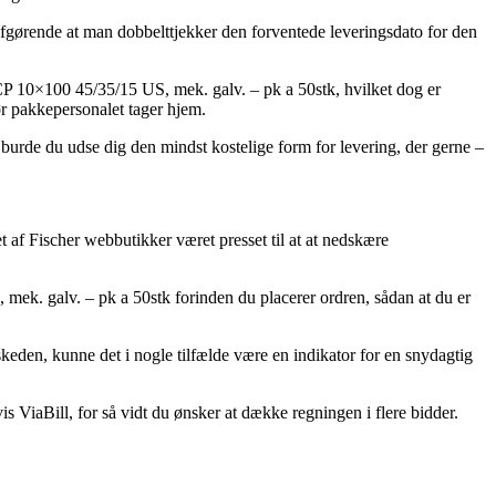
gørende at man dobbelttjekker den forventede leveringsdato for den
CP 10×100 45/35/15 US, mek. galv. – pk a 50stk, hvilket dog er
før pakkepersonalet tager hjem.
 burde du udse dig den mindst kostelige form for levering, der gerne –
et af Fischer webbutikker været presset til at at nedskære
.
mek. galv. – pk a 50stk forinden du placerer ordren, sådan at du er
keden, kunne det i nogle tilfælde være en indikator for en snydagtig
is ViaBill, for så vidt du ønsker at dække regningen i flere bidder.