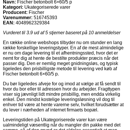
Navn:
Fischer betonbolt 6×60/5 p
Kategori:
Ukategoriserede varer
Producent:
Fischer
Varenummer:
516745393
EAN:
4048962329384
Vurderet til
3.9
ud af 5 stjerner baseret på
10
anmeldelser
En række online webshops tilbyder nu om stunder en lang
række forskellige leveringstyper. En af de mest almindelige
er nu om dage levering til et afhentningssted, hvor det er
nemt for dig at hente de bestilte produkter præcis når det
passer dig. Den er nemlig meget gnidningsløs, og typisk
ligeledes den prisbilligste metode til levering ved køb af
Fischer betonbolt 6×60/5 p.
Du bør ligeledes afveje for og imod at vælge at få sendt til
hvor du bor eller til adressen hvor du arbejder. Fragttypen
viser sig jævnligt lidt mindre prisbillig, men endda virkelig
enkel. Den mindst kostelige leveringsløsning vil dog til
enhver tid være at hente varerne selv, hvilket forudsætter at
du lever i nærheden af internet firmaets bopæl.
Leveringstiden på Ukategoriserede varer kan være
ualmindeligt væsentlig når du mangler din pakke med det