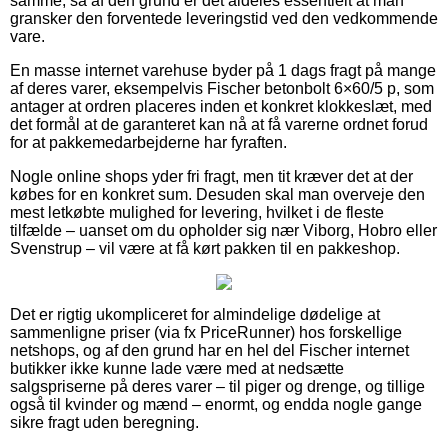
samme, så af den grund er det aldeles essentielt at man
gransker den forventede leveringstid ved den vedkommende
vare.
En masse internet varehuse byder på 1 dags fragt på mange
af deres varer, eksempelvis Fischer betonbolt 6×60/5 p, som
antager at ordren placeres inden et konkret klokkeslæt, med
det formål at de garanteret kan nå at få varerne ordnet forud
for at pakkemedarbejderne har fyraften.
Nogle online shops yder fri fragt, men tit kræver det at der
købes for en konkret sum. Desuden skal man overveje den
mest letkøbte mulighed for levering, hvilket i de fleste
tilfælde – uanset om du opholder sig nær Viborg, Hobro eller
Svenstrup – vil være at få kørt pakken til en pakkeshop.
Det er rigtig ukompliceret for almindelige dødelige at
sammenligne priser (via fx PriceRunner) hos forskellige
netshops, og af den grund har en hel del Fischer internet
butikker ikke kunne lade være med at nedsætte
salgspriserne på deres varer – til piger og drenge, og tillige
også til kvinder og mænd – enormt, og endda nogle gange
sikre fragt uden beregning.