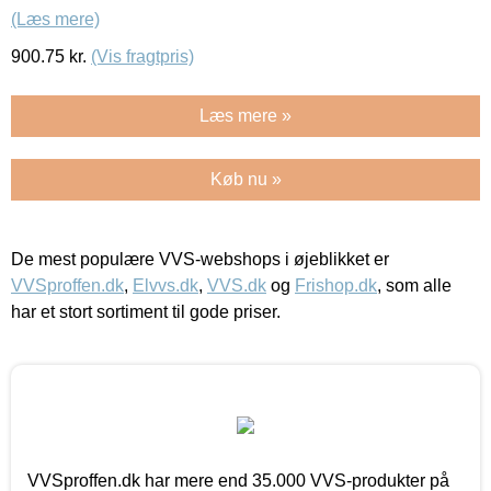
(Læs mere)
900.75
kr.
(Vis fragtpris)
Læs mere »
Køb nu »
De mest populære VVS-webshops i øjeblikket er
VVSproffen.dk
,
Elvvs.dk
,
VVS.dk
og
Frishop.dk
, som alle
har et stort sortiment til gode priser.
VVSproffen.dk har mere end 35.000 VVS-produkter på