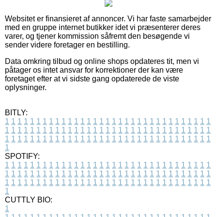
Websitet er finansieret af annoncer. Vi har faste samarbejder
med en gruppe internet butikker idet vi præsenterer deres
varer, og tjener kommission såfremt den besøgende vi
sender videre foretager en bestilling.
Data omkring tilbud og online shops opdateres tit, men vi
påtager os intet ansvar for korrektioner der kan være
foretaget efter at vi sidste gang opdaterede de viste
oplysninger.
BITLY:
1
1
1
1
1
1
1
1
1
1
1
1
1
1
1
1
1
1
1
1
1
1
1
1
1
1
1
1
1
1
1
1
1
1
1
1
1
1
1
1
1
1
1
1
1
1
1
1
1
1
1
1
1
1
1
1
1
1
1
1
1
1
1
1
1
1
1
1
1
1
1
1
1
1
1
1
1
1
1
1
1
1
1
1
1
1
1
1
1
1
1
1
1
1
1
1
1
1
1
1
SPOTIFY:
1
1
1
1
1
1
1
1
1
1
1
1
1
1
1
1
1
1
1
1
1
1
1
1
1
1
1
1
1
1
1
1
1
1
1
1
1
1
1
1
1
1
1
1
1
1
1
1
1
1
1
1
1
1
1
1
1
1
1
1
1
1
1
1
1
1
1
1
1
1
1
1
1
1
1
1
1
1
1
1
1
1
1
1
1
1
1
1
1
1
1
1
1
1
1
1
1
1
1
1
CUTTLY BIO:
1