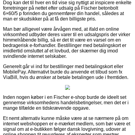
Dog kan det til hver en tid vise sig nyttigt at inspicere enkelte
forretninger på nettet efter udsalg på Fischer betonbolt
6×60/5 p forinden du gennemfører din handel, således at
man er skudsikker på at få den billigste pris.
Man bør alligevel være årvågen med, at ifald en online
virksomhed udbyder deres varer til en udsalgspris der virker
himmelråbende billig, så er det tit være en varsel om en
bedragerisk e-forhandler. Bestillinger med betalingskort er
imidlertid omsluttet af et lovbud, der skærmer dig imod
svindlende internet selskaber.
Generelt går vi ind for bestillinger med betalingskort eller
MobilePay. Alternativt burde du anvende et tilbud som fx
ViaBill, hvis du ønsker at betale betalingen ude i fremtiden.
Inden nogen køber i en Fischer e-shop burde de ideelt set
gennemse virksomhedens handelsbetingelser, men det er i
mange tilfælde en tidskrævende opgave.
Et nemt alternativ kunne måske være at se nærmere på om
internet webshoppen er e-mærket medlem, som bør være et
signal om at e-butikken følger dansk lovgivning, udover at
online shoppen tit revurderes af eksperter som mestrer