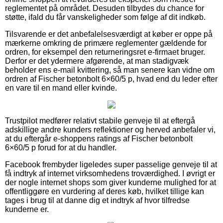
reglementet på området. Desuden tilbydes du chance for
støtte, ifald du får vanskeligheder som følge af dit indkøb.
Tilsvarende er det anbefalelsesværdigt at køber er oppe på
mærkerne omkring de primære reglementer gældende for
ordren, for eksempel den returneringsret e-firmaet bruger.
Derfor er det ydermere afgørende, at man stadigvæk
beholder ens e-mail kvittering, så man senere kan vidne om
ordren af Fischer betonbolt 6×60/5 p, hvad end du leder efter
en vare til en mand eller kvinde.
Trustpilot medfører relativt stabile genveje til at eftergå
adskillige andre kunders reflektioner og herved anbefaler vi,
at du eftergår e-shoppens ratings af Fischer betonbolt
6×60/5 p forud for at du handler.
Facebook frembyder ligeledes super passelige genveje til at
få indtryk af internet virksomhedens troværdighed. I øvrigt er
der nogle internet shops som giver kunderne mulighed for at
offentliggøre en vurdering af deres køb, hvilket tillige kan
tages i brug til at danne dig et indtryk af hvor tilfredse
kunderne er.