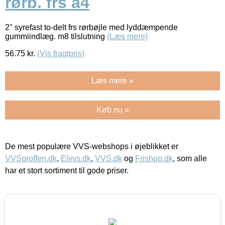
rørb. frs a4
2" syrefast to-delt frs rørbøjle med lyddæmpende
gummiindlæg. m8 tilslutning
(Læs mere)
56.75
kr.
(Vis fragtpris)
Læs mere »
Køb nu »
De mest populære VVS-webshops i øjeblikket er
VVSproffen.dk
,
Elvvs.dk
,
VVS.dk
og
Frishop.dk
, som alle
har et stort sortiment til gode priser.