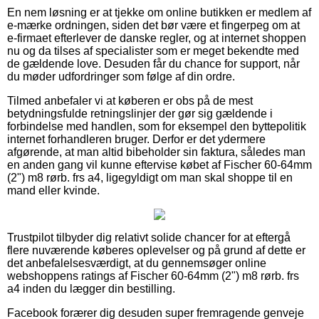
En nem løsning er at tjekke om online butikken er medlem af
e-mærke ordningen, siden det bør være et fingerpeg om at
e-firmaet efterlever de danske regler, og at internet shoppen
nu og da tilses af specialister som er meget bekendte med
de gældende love. Desuden får du chance for support, når
du møder udfordringer som følge af din ordre.
Tilmed anbefaler vi at køberen er obs på de mest
betydningsfulde retningslinjer der gør sig gældende i
forbindelse med handlen, som for eksempel den byttepolitik
internet forhandleren bruger. Derfor er det ydermere
afgørende, at man altid bibeholder sin faktura, således man
en anden gang vil kunne eftervise købet af Fischer 60-64mm
(2") m8 rørb. frs a4, ligegyldigt om man skal shoppe til en
mand eller kvinde.
Trustpilot tilbyder dig relativt solide chancer for at eftergå
flere nuværende køberes oplevelser og på grund af dette er
det anbefalelsesværdigt, at du gennemsøger online
webshoppens ratings af Fischer 60-64mm (2") m8 rørb. frs
a4 inden du lægger din bestilling.
Facebook forærer dig desuden super fremragende genveje