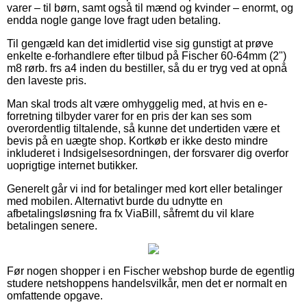
varer – til børn, samt også til mænd og kvinder – enormt, og
endda nogle gange love fragt uden betaling.
Til gengæld kan det imidlertid vise sig gunstigt at prøve
enkelte e-forhandlere efter tilbud på Fischer 60-64mm (2")
m8 rørb. frs a4 inden du bestiller, så du er tryg ved at opnå
den laveste pris.
Man skal trods alt være omhyggelig med, at hvis en e-
forretning tilbyder varer for en pris der kan ses som
overordentlig tiltalende, så kunne det undertiden være et
bevis på en uægte shop. Kortkøb er ikke desto mindre
inkluderet i Indsigelsesordningen, der forsvarer dig overfor
uoprigtige internet butikker.
Generelt går vi ind for betalinger med kort eller betalinger
med mobilen. Alternativt burde du udnytte en
afbetalingsløsning fra fx ViaBill, såfremt du vil klare
betalingen senere.
Før nogen shopper i en Fischer webshop burde de egentlig
studere netshoppens handelsvilkår, men det er normalt en
omfattende opgave.