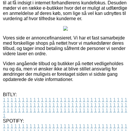
til at få indsigt i internet forhandlerens kundefokus. Desuden
møder vi en række e-butikker hvor det er muligt at udfærdige
en anmeldelse af deres køb, som lige så vel kan udnyttes til
vurdering af hvor tilfredse kunderne er.
Vores side er annoncefinansieret. Vi har et fast samarbejde
med forskellige shops på nettet hvor vi markedsfører deres
tilbud, og tager imod betaling såfremt de personer vi sender
videre laver en ordre.
Viden angående tilbud og butikker på nettet vedligeholdes
nu og da, men vi ønsker ikke at blive stillet ansvarlig for
ændringer der muligvis er foretaget siden vi sidste gang
opdaterede de viste informationer.
BITLY:
1
1
1
1
1
1
1
1
1
1
1
1
1
1
1
1
1
1
1
1
1
1
1
1
1
1
1
1
1
1
1
1
1
1
1
1
1
1
1
1
1
1
1
1
1
1
1
1
1
1
1
1
1
1
1
1
1
1
1
1
1
1
1
1
1
1
1
1
1
1
1
1
1
1
1
1
1
1
1
1
1
1
1
1
1
1
1
1
1
1
1
1
1
1
1
1
1
1
1
1
SPOTIFY:
1
1
1
1
1
1
1
1
1
1
1
1
1
1
1
1
1
1
1
1
1
1
1
1
1
1
1
1
1
1
1
1
1