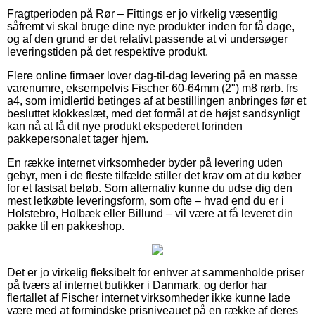
Fragtperioden på Rør – Fittings er jo virkelig væsentlig
såfremt vi skal bruge dine nye produkter inden for få dage,
og af den grund er det relativt passende at vi undersøger
leveringstiden på det respektive produkt.
Flere online firmaer lover dag-til-dag levering på en masse
varenumre, eksempelvis Fischer 60-64mm (2") m8 rørb. frs
a4, som imidlertid betinges af at bestillingen anbringes før et
besluttet klokkeslæt, med det formål at de højst sandsynligt
kan nå at få dit nye produkt ekspederet forinden
pakkepersonalet tager hjem.
En række internet virksomheder byder på levering uden
gebyr, men i de fleste tilfælde stiller det krav om at du køber
for et fastsat beløb. Som alternativ kunne du udse dig den
mest letkøbte leveringsform, som ofte – hvad end du er i
Holstebro, Holbæk eller Billund – vil være at få leveret din
pakke til en pakkeshop.
Det er jo virkelig fleksibelt for enhver at sammenholde priser
på tværs af internet butikker i Danmark, og derfor har
flertallet af Fischer internet virksomheder ikke kunne lade
være med at formindske prisniveauet på en række af deres