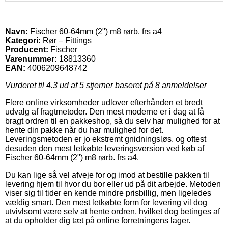
Navn:
Fischer 60-64mm (2") m8 rørb. frs a4
Kategori:
Rør – Fittings
Producent:
Fischer
Varenummer:
18813360
EAN:
4006209648742
Vurderet til
4.3
ud af 5 stjerner baseret på
8
anmeldelser
Flere online virksomheder udlover efterhånden et bredt
udvalg af fragtmetoder. Den mest moderne er i dag at få
bragt ordren til en pakkeshop, så du selv har mulighed for at
hente din pakke når du har mulighed for det.
Leveringsmetoden er jo ekstremt gnidningsløs, og oftest
desuden den mest letkøbte leveringsversion ved køb af
Fischer 60-64mm (2") m8 rørb. frs a4.
Du kan lige så vel afveje for og imod at bestille pakken til
levering hjem til hvor du bor eller ud på dit arbejde. Metoden
viser sig til tider en kende mindre prisbillig, men ligeledes
vældig smart. Den mest letkøbte form for levering vil dog
utvivlsomt være selv at hente ordren, hvilket dog betinges af
at du opholder dig tæt på online forretningens lager.