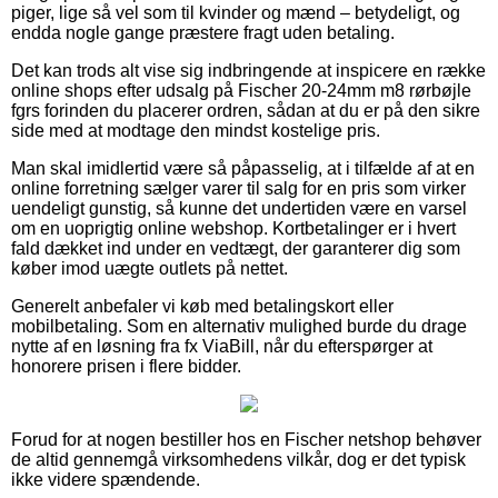
piger, lige så vel som til kvinder og mænd – betydeligt, og
endda nogle gange præstere fragt uden betaling.
Det kan trods alt vise sig indbringende at inspicere en række
online shops efter udsalg på Fischer 20-24mm m8 rørbøjle
fgrs forinden du placerer ordren, sådan at du er på den sikre
side med at modtage den mindst kostelige pris.
Man skal imidlertid være så påpasselig, at i tilfælde af at en
online forretning sælger varer til salg for en pris som virker
uendeligt gunstig, så kunne det undertiden være en varsel
om en uoprigtig online webshop. Kortbetalinger er i hvert
fald dækket ind under en vedtægt, der garanterer dig som
køber imod uægte outlets på nettet.
Generelt anbefaler vi køb med betalingskort eller
mobilbetaling. Som en alternativ mulighed burde du drage
nytte af en løsning fra fx ViaBill, når du efterspørger at
honorere prisen i flere bidder.
Forud for at nogen bestiller hos en Fischer netshop behøver
de altid gennemgå virksomhedens vilkår, dog er det typisk
ikke videre spændende.