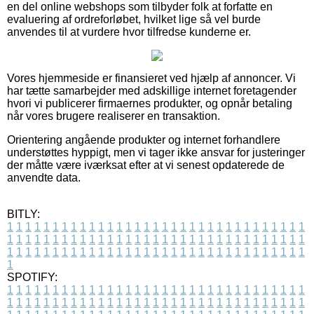
en del online webshops som tilbyder folk at forfatte en
evaluering af ordreforløbet, hvilket lige så vel burde
anvendes til at vurdere hvor tilfredse kunderne er.
Vores hjemmeside er finansieret ved hjælp af annoncer. Vi
har tætte samarbejder med adskillige internet foretagender
hvori vi publicerer firmaernes produkter, og opnår betaling
når vores brugere realiserer en transaktion.
Orientering angående produkter og internet forhandlere
understøttes hyppigt, men vi tager ikke ansvar for justeringer
der måtte være iværksat efter at vi senest opdaterede de
anvendte data.
BITLY:
1
1
1
1
1
1
1
1
1
1
1
1
1
1
1
1
1
1
1
1
1
1
1
1
1
1
1
1
1
1
1
1
1
1
1
1
1
1
1
1
1
1
1
1
1
1
1
1
1
1
1
1
1
1
1
1
1
1
1
1
1
1
1
1
1
1
1
1
1
1
1
1
1
1
1
1
1
1
1
1
1
1
1
1
1
1
1
1
1
1
1
1
1
1
1
1
1
1
1
1
SPOTIFY:
1
1
1
1
1
1
1
1
1
1
1
1
1
1
1
1
1
1
1
1
1
1
1
1
1
1
1
1
1
1
1
1
1
1
1
1
1
1
1
1
1
1
1
1
1
1
1
1
1
1
1
1
1
1
1
1
1
1
1
1
1
1
1
1
1
1