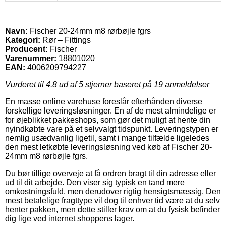
Navn:
Fischer 20-24mm m8 rørbøjle fgrs
Kategori:
Rør – Fittings
Producent:
Fischer
Varenummer:
18801020
EAN:
4006209794227
Vurderet til
4.8
ud af 5 stjerner baseret på
19
anmeldelser
En masse online varehuse foreslår efterhånden diverse
forskellige leveringsløsninger. En af de mest almindelige er
for øjeblikket pakkeshops, som gør det muligt at hente din
nyindkøbte vare på et selvvalgt tidspunkt. Leveringstypen er
nemlig usædvanlig ligetil, samt i mange tilfælde ligeledes
den mest letkøbte leveringsløsning ved køb af Fischer 20-
24mm m8 rørbøjle fgrs.
Du bør tillige overveje at få ordren bragt til din adresse eller
ud til dit arbejde. Den viser sig typisk en tand mere
omkostningsfuld, men derudover rigtig hensigtsmæssig. Den
mest betalelige fragttype vil dog til enhver tid være at du selv
henter pakken, men dette stiller krav om at du fysisk befinder
dig lige ved internet shoppens lager.