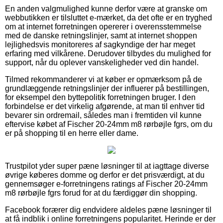
En anden valgmulighed kunne derfor være at granske om
webbutikken er tilsluttet e-mærket, da det ofte er en tryghed
om at internet forretningen opererer i overensstemmelse
med de danske retningslinjer, samt at internet shoppen
lejlighedsvis monitoreres af sagkyndige der har meget
erfaring med vilkårene. Derudover tilbydes du mulighed for
support, når du oplever vanskeligheder ved din handel.
Tilmed rekommanderer vi at køber er opmærksom på de
grundlæggende retningslinjer der influerer på bestillingen,
for eksempel den byttepolitik forretningen bruger. I den
forbindelse er det virkelig afgørende, at man til enhver tid
bevarer sin ordremail, således man i fremtiden vil kunne
eftervise købet af Fischer 20-24mm m8 rørbøjle fgrs, om du
er på shopping til en herre eller dame.
Trustpilot yder super pæne løsninger til at iagttage diverse
øvrige køberes domme og derfor er det prisværdigt, at du
gennemsøger e-forretningens ratings af Fischer 20-24mm
m8 rørbøjle fgrs forud for at du færdiggør din shopping.
Facebook forærer dig endvidere aldeles pæne løsninger til
at få indblik i online forretningens popularitet. Herinde er der