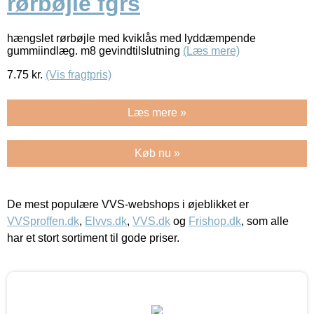
rørbøjle fgrs
hængslet rørbøjle med kviklås med lyddæmpende
gummiindlæg. m8 gevindtilslutning
(Læs mere)
7.75
kr.
(Vis fragtpris)
Læs mere »
Køb nu »
De mest populære VVS-webshops i øjeblikket er
VVSproffen.dk
,
Elvvs.dk
,
VVS.dk
og
Frishop.dk
, som alle
har et stort sortiment til gode priser.