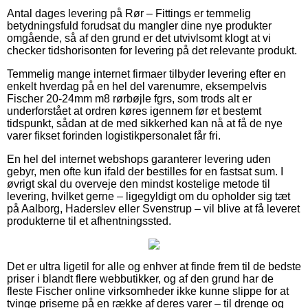
Antal dages levering på Rør – Fittings er temmelig
betydningsfuld forudsat du mangler dine nye produkter
omgående, så af den grund er det utvivlsomt klogt at vi
checker tidshorisonten for levering på det relevante produkt.
Temmelig mange internet firmaer tilbyder levering efter en
enkelt hverdag på en hel del varenumre, eksempelvis
Fischer 20-24mm m8 rørbøjle fgrs, som trods alt er
underforstået at ordren køres igennem før et bestemt
tidspunkt, sådan at de med sikkerhed kan nå at få de nye
varer fikset forinden logistikpersonalet får fri.
En hel del internet webshops garanterer levering uden
gebyr, men ofte kun ifald der bestilles for en fastsat sum. I
øvrigt skal du overveje den mindst kostelige metode til
levering, hvilket gerne – ligegyldigt om du opholder sig tæt
på Aalborg, Haderslev eller Svenstrup – vil blive at få leveret
produkterne til et afhentningssted.
Det er ultra ligetil for alle og enhver at finde frem til de bedste
priser i blandt flere webbutikker, og af den grund har de
fleste Fischer online virksomheder ikke kunne slippe for at
tvinge priserne på en række af deres varer – til drenge og