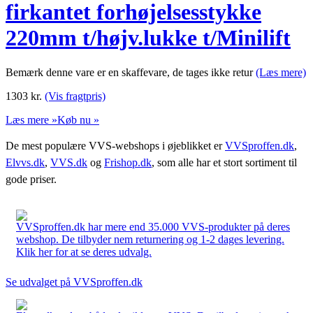
firkantet forhøjelsesstykke
220mm t/højv.lukke t/Minilift
Bemærk denne vare er en skaffevare, de tages ikke retur
(Læs mere)
1303
kr.
(Vis fragtpris)
Læs mere »
Køb nu »
De mest populære VVS-webshops i øjeblikket er
VVSproffen.dk
,
Elvvs.dk
,
VVS.dk
og
Frishop.dk
, som alle har et stort sortiment til
gode priser.
VVSproffen.dk har mere end 35.000 VVS-produkter på deres
webshop. De tilbyder nem returnering og 1-2 dages levering.
Klik her for at se deres udvalg.
Se udvalget på VVSproffen.dk