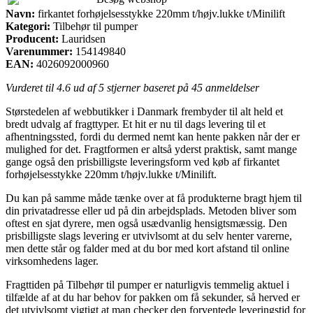
Navn:
firkantet forhøjelsesstykke 220mm t/højv.lukke t/Minilift
Kategori:
Tilbehør til pumper
Producent:
Lauridsen
Varenummer:
154149840
EAN:
4026092000960
Vurderet til
4.6
ud af 5 stjerner baseret på
45
anmeldelser
Størstedelen af webbutikker i Danmark frembyder til alt held et
bredt udvalg af fragttyper. Et hit er nu til dags levering til et
afhentningssted, fordi du dermed nemt kan hente pakken når der er
mulighed for det. Fragtformen er altså yderst praktisk, samt mange
gange også den prisbilligste leveringsform ved køb af firkantet
forhøjelsesstykke 220mm t/højv.lukke t/Minilift.
Du kan på samme måde tænke over at få produkterne bragt hjem til
din privatadresse eller ud på din arbejdsplads. Metoden bliver som
oftest en sjat dyrere, men også usædvanlig hensigtsmæssig. Den
prisbilligste slags levering er utvivlsomt at du selv henter varerne,
men dette står og falder med at du bor med kort afstand til online
virksomhedens lager.
Fragttiden på Tilbehør til pumper er naturligvis temmelig aktuel i
tilfælde af at du har behov for pakken om få sekunder, så herved er
det utvivlsomt vigtigt at man checker den forventede leveringstid for