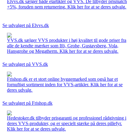
Elvvs.dk sælger både elartikler og VVS. De tilbyder prismatch
+5%, foruden nem returnering. Klik her for at se deres udvalg.
Se udvalget på Elvvs.dk
VVS.dk sælger VVS produkter i høj kvalitet til gode priser fra
alle de kendte mærker som Ifö, Grohe, Gustavsberg, Vola,
Hansgrohe og Megatherm. Klik her for at se deres udvalg.
Se udvalget på VVS.dk
Frishop.dk er et stort online byggemarked som også har et
fornuftigt sortiment inden for VVS-artikler. Klik her for at se
deres udvalg.
Se udvalget på Frishop.dk
Hedestoker.dk tilbyder prisgaranti og professionel rådgivning i
deres VVS-produkter, og er specielt stærke på deres pillefyr.
Klik her for at se deres udvalg.