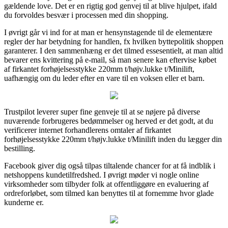
gældende love. Det er en rigtig god genvej til at blive hjulpet, ifald
du forvoldes besvær i processen med din shopping.
I øvrigt går vi ind for at man er hensynstagende til de elementære
regler der har betydning for handlen, fx hvilken byttepolitik shoppen
garanterer. I den sammenhæng er det tilmed essesentielt, at man altid
bevarer ens kvittering på e-mail, så man senere kan eftervise købet
af firkantet forhøjelsesstykke 220mm t/højv.lukke t/Minilift,
uafhængig om du leder efter en vare til en voksen eller et barn.
Trustpilot leverer super fine genveje til at se nøjere på diverse
nuværende forbrugeres bedømmelser og herved er det godt, at du
verificerer internet forhandlerens omtaler af firkantet
forhøjelsesstykke 220mm t/højv.lukke t/Minilift inden du lægger din
bestilling.
Facebook giver dig også tilpas tiltalende chancer for at få indblik i
netshoppens kundetilfredshed. I øvrigt møder vi nogle online
virksomheder som tilbyder folk at offentliggøre en evaluering af
ordreforløbet, som tilmed kan benyttes til at fornemme hvor glade
kunderne er.