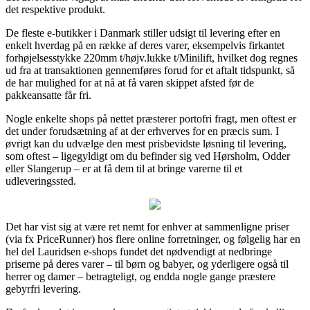
det respektive produkt.
De fleste e-butikker i Danmark stiller udsigt til levering efter en
enkelt hverdag på en række af deres varer, eksempelvis firkantet
forhøjelsesstykke 220mm t/højv.lukke t/Minilift, hvilket dog regnes
ud fra at transaktionen gennemføres forud for et aftalt tidspunkt, så
de har mulighed for at nå at få varen skippet afsted før de
pakkeansatte får fri.
Nogle enkelte shops på nettet præsterer portofri fragt, men oftest er
det under forudsætning af at der erhverves for en præcis sum. I
øvrigt kan du udvælge den mest prisbevidste løsning til levering,
som oftest – ligegyldigt om du befinder sig ved Hørsholm, Odder
eller Slangerup – er at få dem til at bringe varerne til et
udleveringssted.
Det har vist sig at være ret nemt for enhver at sammenligne priser
(via fx PriceRunner) hos flere online forretninger, og følgelig har en
hel del Lauridsen e-shops fundet det nødvendigt at nedbringe
priserne på deres varer – til børn og babyer, og yderligere også til
herrer og damer – betragteligt, og endda nogle gange præstere
gebyrfri levering.