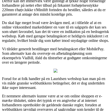
Derfor kan det immervæk være gunstigt at tjekke nogle forskellige
forhandlere på nettet efter tilbud på firkantet forhøjelsesstykke
220mm t/højv.lukke t/Minilift forinden du bestiller, således at du er
garanteret at antage den mindst kostelige pris.
Du skal lige meget hvad være årvågen med, at i tilfælde af at en
online virksomhed markedsfører en vare til en salgspris der kan ses
som uhørt favorabel, kan det tit være en indikation på en bedragerisk
webshop. Køb med gængse betalingskort er heldigvis inkluderet i et
regulativ, hvilket bistår dig som køber imod snydagtige online shops.
Vi tilråder generelt bestillinger med betalingskort eller MobilePay.
Som alternativ kan du overveje en afbetalingsløsning som
eksempelvis ViaBill, ifald du tilstræber at godtgøre omkostningerne
over en længere periode.
Forud for at folk handler på en Lauridsen webshop kan man på en
vis måde granske webbutikkens betingelser, det er dog undertiden
ikke super interessant.
Et nemmere alternativ kunne være at se om online shoppen er e-
mærke tilsluttet, siden det typisk er en angivelse af at internet
forhandleren opretholder de gældende danske regler, foruden at
webbutikken jævnligt overværes af sagkyndige som kender til de