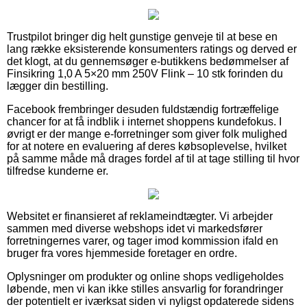
Trustpilot bringer dig helt gunstige genveje til at bese en
lang række eksisterende konsumenters ratings og derved er
det klogt, at du gennemsøger e-butikkens bedømmelser af
Finsikring 1,0 A 5×20 mm 250V Flink – 10 stk forinden du
lægger din bestilling.
Facebook frembringer desuden fuldstændig fortræffelige
chancer for at få indblik i internet shoppens kundefokus. I
øvrigt er der mange e-forretninger som giver folk mulighed
for at notere en evaluering af deres købsoplevelse, hvilket
på samme måde må drages fordel af til at tage stilling til hvor
tilfredse kunderne er.
Websitet er finansieret af reklameindtægter. Vi arbejder
sammen med diverse webshops idet vi markedsfører
forretningernes varer, og tager imod kommission ifald en
bruger fra vores hjemmeside foretager en ordre.
Oplysninger om produkter og online shops vedligeholdes
løbende, men vi kan ikke stilles ansvarlig for forandringer
der potentielt er iværksat siden vi nyligst opdaterede sidens