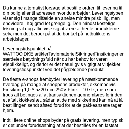
Du kunne alternativt forsøge at bestille ordren til levering til
din bolig eller til adressen hvor du arbejder. Leveringstypen
viser sig i mange tilfælde en anelse mindre prisbillig, men
endvidere i høj grad let gængelig. Den mindst kostelige
løsning vil dog altid vise sig at være at hente produkterne
selv, men det beroer på at du bor tæt på netbutikkens
arbejdslager.
Leveringstidspunktet på
WATTOO.DKElartiklerTavlematerielSikringerFinsikringer er
særdeles betydningsfuld når du har behov for varen
øjeblikkeligt, og derfor er det naturligvis vigtigt at vi tjekker
leveringstidspunktet ved det pågældende produkt.
De fleste e-shops frembyder levering på næstkommende
hverdag på mange af shoppens produkter, eksempelvis
Finsikring 1,0 A 5×20 mm 250V Flink – 10 stk, men som
trods alt betinges af at transaktionen gennemføres forinden
et aftalt klokkeslæt, sådan at de med sikkerhed kan nå at få
bestillingen sendt afsted forud for at de pakkeansatte tager
hjem.
Indtil flere online shops byder på gratis levering, men typisk
er det under forudsætning af at der bestilles for en fastsat