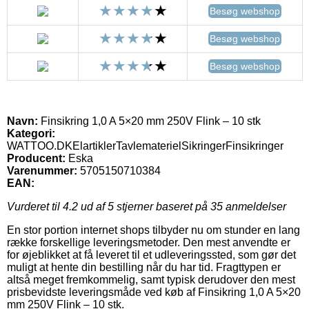
Besøg webshop
Besøg webshop
Besøg webshop
Navn:
Finsikring 1,0 A 5×20 mm 250V Flink – 10 stk
Kategori:
WATTOO.DKElartiklerTavlematerielSikringerFinsikringer
Producent:
Eska
Varenummer:
5705150710384
EAN:
Vurderet til
4.2
ud af 5 stjerner baseret på
35
anmeldelser
En stor portion internet shops tilbyder nu om stunder en lang
række forskellige leveringsmetoder. Den mest anvendte er
for øjeblikket at få leveret til et udleveringssted, som gør det
muligt at hente din bestilling når du har tid. Fragttypen er
altså meget fremkommelig, samt typisk derudover den mest
prisbevidste leveringsmåde ved køb af Finsikring 1,0 A 5×20
mm 250V Flink – 10 stk.