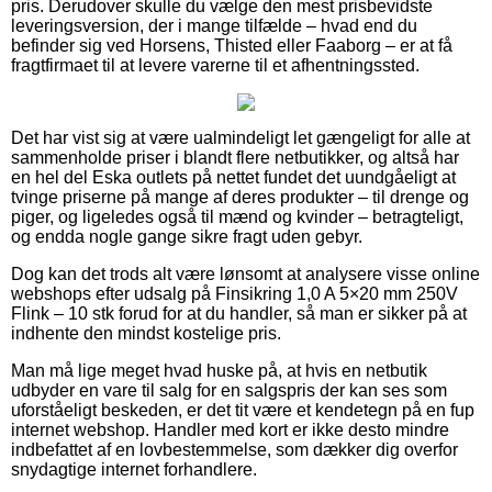
pris. Derudover skulle du vælge den mest prisbevidste
leveringsversion, der i mange tilfælde – hvad end du
befinder sig ved Horsens, Thisted eller Faaborg – er at få
fragtfirmaet til at levere varerne til et afhentningssted.
Det har vist sig at være ualmindeligt let gængeligt for alle at
sammenholde priser i blandt flere netbutikker, og altså har
en hel del Eska outlets på nettet fundet det uundgåeligt at
tvinge priserne på mange af deres produkter – til drenge og
piger, og ligeledes også til mænd og kvinder – betragteligt,
og endda nogle gange sikre fragt uden gebyr.
Dog kan det trods alt være lønsomt at analysere visse online
webshops efter udsalg på Finsikring 1,0 A 5×20 mm 250V
Flink – 10 stk forud for at du handler, så man er sikker på at
indhente den mindst kostelige pris.
Man må lige meget hvad huske på, at hvis en netbutik
udbyder en vare til salg for en salgspris der kan ses som
uforståeligt beskeden, er det tit være et kendetegn på en fup
internet webshop. Handler med kort er ikke desto mindre
indbefattet af en lovbestemmelse, som dækker dig overfor
snydagtige internet forhandlere.