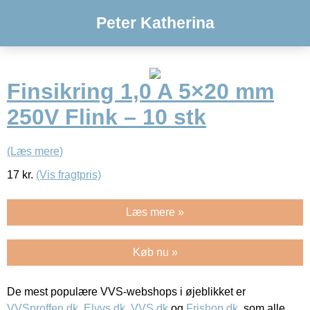
Peter Katherina
Finsikring 1,0 A 5×20 mm
250V Flink – 10 stk
(Læs mere)
17
kr.
(Vis fragtpris)
Læs mere »
Køb nu »
De mest populære VVS-webshops i øjeblikket er
VVSproffen.dk
,
Elvvs.dk
,
VVS.dk
og
Frishop.dk
, som alle