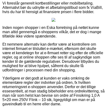
Vi foreslår generelt kortbestillinger eller mobilbetaling.
Alternativt bør du udnytte et afbetalingstilbud som fx ViaBill,
hvis du har til hensigt at finansiere prisen i flere bidder.
Inden nogen shopper i en Eska forretning på nettet kunne
man altid gennemgå e-shoppens vilkår, det er dog i mange
tilfælde ikke videre spændende.
Et nemmere alternativ kan derfor være at kontrollere om
internet firmaet er tilsluttet e-mærket, eftersom det skulle
være et kendetegn for at e-firmaet retter sig efter de officielle
regler, og at online shoppen ofte ses til af sagkyndige som
kender til de gældende regulativer. Derudover tilbydes du
mulighed for at blive hjulpet, såfremt du skulle få
udfordringer i processen med din shopping.
Yderligere er det godt at kunden er vaks omkring de
elementære regler der indvirker på ordren, fx hvilken
returneringsret e-shoppen anvender. Derfor er det tillige
essesentielt, at man stadig bibeholder ens ordrekvittering, så
man når som helst kan bevise sin ordre af Finsikring 1,0 A
5×20 mm 250V Flink – 10 stk, ligegyldigt om man er på
gaveindkøb til en herre eller dame.