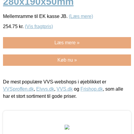
280x190x50mm
Mellemramme til EK kasse JB.
(Læs mere)
254.75
kr.
(Vis fragtpris)
Læs mere »
Køb nu »
De mest populære VVS-webshops i øjeblikket er
VVSproffen.dk
,
Elvvs.dk
,
VVS.dk
og
Frishop.dk
, som alle
har et stort sortiment til gode priser.