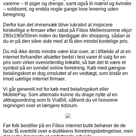
varerne – til piger og drenge, samt også til mænd og kvinder
– voldsomt, og endda nogle gange love levering uden
beregning.
Derfor kan det immervæk blive lukrativt at inspicere
forskellige e-firmaer efter rabat på Fibox Mellemramme ekjzr
280x190x50mm inden du færdiggør din shopping, sådan at
du er på den sikre side med at få den mindst kostelige pris.
Du må ikke desto mindre være klar over, at i tilfælde af at en
internet forhandler afsætter bedst i test varer til salg for en
pris som virker overordentlig letkøbt, så bør det tit være et
symbol på en svindel online forretning. Køb med gængse
betalingskort er dog omsluttet af en vedtægt, som bistår en
imod uærlige internet firmaer.
Vi går generelt ind for køb med betalingskort eller
MobilePay. Som alternativ kunne du drage nytte af en
afdragsordning som fx ViaBill, såfremt du vil honorere
regningen over et længere tidsrum.
Før folk bestiller på en Fibox internet butik behøver de de
facto få overblik over e-butikkens forretningsbetingelser, men