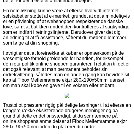
det er for det meste et omfattende arbejde.
En nem løsning kunne være at efterse hvorvidt internet
selskabet er støttet af e-mærket, grundet at det almindeligvis
er en påvisning af at webshoppen respekterer de danske
love, samt at butikken undertiden kontrolleres af sagkyndige
som er indført i retningslinjerne. Derudover giver det dig
anledning til at få assistance, såfremt du møder dilemmaer
som følge af din shopping.
I øvrigt er det at foretrække at køber er opmærksom på de
væsentligste forhold gældende for handlen, for eksempel
den returpolitik online shoppen garanterer. I relation til det er
det også relevant, at man permanent beholder sin
ordrekvittering, således man en anden gang kan bevidne sit
køb af Fibox Mellemramme ekjzr 280x190x50mm, uanset
om man skal købe en gave til en voksen eller et barn.
Trustpilot præsterer rigtig pålidelige løsninger til at efterse en
længere række eksisterende brugeres meninger og på
grund af dette er det prisværdigt, at du ser nærmere på
online shoppens anmeldelser af Fibox Mellemramme ekjzr
280x190x50mm inden du placerer din ordre.