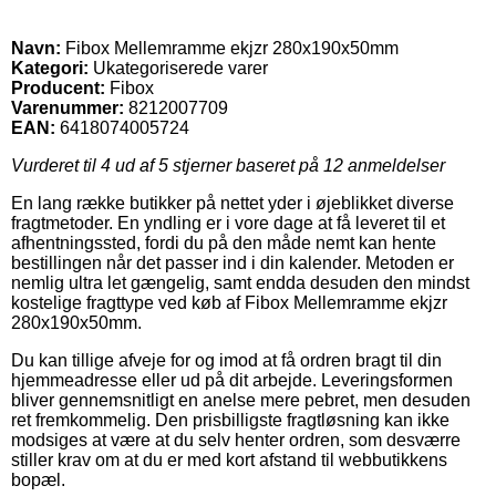
Navn:
Fibox Mellemramme ekjzr 280x190x50mm
Kategori:
Ukategoriserede varer
Producent:
Fibox
Varenummer:
8212007709
EAN:
6418074005724
Vurderet til
4
ud af 5 stjerner baseret på
12
anmeldelser
En lang række butikker på nettet yder i øjeblikket diverse
fragtmetoder. En yndling er i vore dage at få leveret til et
afhentningssted, fordi du på den måde nemt kan hente
bestillingen når det passer ind i din kalender. Metoden er
nemlig ultra let gængelig, samt endda desuden den mindst
kostelige fragttype ved køb af Fibox Mellemramme ekjzr
280x190x50mm.
Du kan tillige afveje for og imod at få ordren bragt til din
hjemmeadresse eller ud på dit arbejde. Leveringsformen
bliver gennemsnitligt en anelse mere pebret, men desuden
ret fremkommelig. Den prisbilligste fragtløsning kan ikke
modsiges at være at du selv henter ordren, som desværre
stiller krav om at du er med kort afstand til webbutikkens
bopæl.