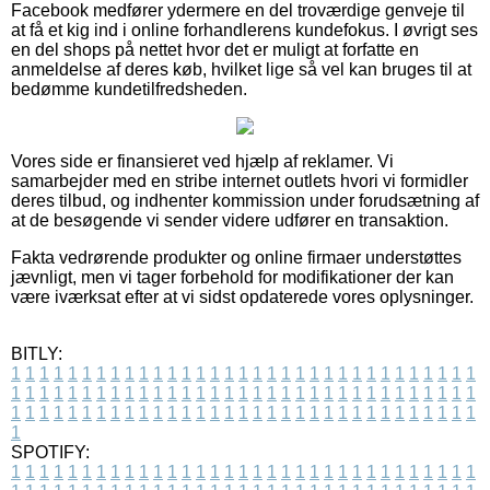
Facebook medfører ydermere en del troværdige genveje til
at få et kig ind i online forhandlerens kundefokus. I øvrigt ses
en del shops på nettet hvor det er muligt at forfatte en
anmeldelse af deres køb, hvilket lige så vel kan bruges til at
bedømme kundetilfredsheden.
Vores side er finansieret ved hjælp af reklamer. Vi
samarbejder med en stribe internet outlets hvori vi formidler
deres tilbud, og indhenter kommission under forudsætning af
at de besøgende vi sender videre udfører en transaktion.
Fakta vedrørende produkter og online firmaer understøttes
jævnligt, men vi tager forbehold for modifikationer der kan
være iværksat efter at vi sidst opdaterede vores oplysninger.
BITLY:
1
1
1
1
1
1
1
1
1
1
1
1
1
1
1
1
1
1
1
1
1
1
1
1
1
1
1
1
1
1
1
1
1
1
1
1
1
1
1
1
1
1
1
1
1
1
1
1
1
1
1
1
1
1
1
1
1
1
1
1
1
1
1
1
1
1
1
1
1
1
1
1
1
1
1
1
1
1
1
1
1
1
1
1
1
1
1
1
1
1
1
1
1
1
1
1
1
1
1
1
SPOTIFY:
1
1
1
1
1
1
1
1
1
1
1
1
1
1
1
1
1
1
1
1
1
1
1
1
1
1
1
1
1
1
1
1
1