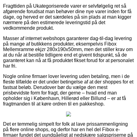
Fragttiden på Ukategoriserede varer er selvfølgelig ret så
afgørende forudsat man behøver dine nye varer inden for få
dage, og herved er det særdeles på sin plads at man kigger
nærmere på den estimerede leveringstid på det
vedkommende produkt.
Masser af internet webshops garanterer dag-til-dag levering
på mange af butikkens produkter, eksempelvis Fibox
Mellemramme ekjzr 280x190x50mm, men det stiller krav om
at du når at bestille tidligere end et givent tidspunkt, så de
garanteret kan nå at få produktet fikset forud for at personalet
har fri.
Nogle online firmaer lover levering uden betaling, men i de
fleste tilfælde er det under betingelse af at der shoppes for et
fastsat beløb. Derudover bør du vælge den mest
prisbevidste form for fragt, der gerne – hvad end man
opholder sig i København, Hillerød eller Billund – er at få
fragtmanden til at køre ordren til en pakkeshop.
Det er temmelig simpelt for folk at lave prissammenligning
på flere online shops, og derfor har en hel del Fibox e-
firmaer fundet det uundgåeligt at nedskære salgspriserne på