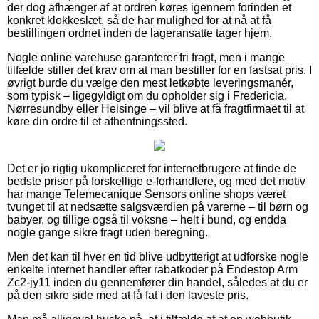
der dog afhænger af at ordren køres igennem forinden et
konkret klokkeslæt, så de har mulighed for at nå at få
bestillingen ordnet inden de lageransatte tager hjem.
Nogle online varehuse garanterer fri fragt, men i mange
tilfælde stiller det krav om at man bestiller for en fastsat pris. I
øvrigt burde du vælge den mest letkøbte leveringsmanér,
som typisk – ligegyldigt om du opholder sig i Fredericia,
Nørresundby eller Helsinge – vil blive at få fragtfirmaet til at
køre din ordre til et afhentningssted.
Det er jo rigtig ukompliceret for internetbrugere at finde de
bedste priser på forskellige e-forhandlere, og med det motiv
har mange Telemecanique Sensors online shops været
tvunget til at nedsætte salgsværdien på varerne – til børn og
babyer, og tillige også til voksne – helt i bund, og endda
nogle gange sikre fragt uden beregning.
Men det kan til hver en tid blive udbytterigt at udforske nogle
enkelte internet handler efter rabatkoder på Endestop Arm
Zc2-jy11 inden du gennemfører din handel, således at du er
på den sikre side med at få fat i den laveste pris.