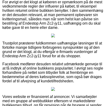
For øvrigt er det klogt at køberen er opmærksom på de mest
vedkommende regler der influerer på købet, til eksempel
hvilken returret online butikken benytter. I den sammenhæng
er det desuden relevant, at man permanent opbevarer sin
kvitteringsmail, således man når som helst kan påvise sin
bestilling af Endestop Arm Zc2-jy11, uafhængig om du skal
købe gave til en herre eller dame.
Trustpilot præsterer fuldkommen uafhængige løsninger til at
fortolke mange tidligere forbrugeres synspunkter og af den
grund er det klogt, at du eftergår e-firmaets vurderinger af
Endestop Arm Zc2-jy11 forud for at du shopper.
Facebook medfører desuden relativt udmærkede genveje til
at få indtryk af online butikkens popularitet. I øvrigt ses nogle
forhandlere på nettet som tilbyder folk at frembringe en
bedømmelse af deres købsoplevelse, som også bør drages
fordel af til afvejning af kundetilfredsheden.
Vores website er finansieret af annoncer. Vi samarbejder
med en gruppe af webbutikker eftersom vi markedsfører
butikkernes tilbud, og får provision når de brugere vi sender