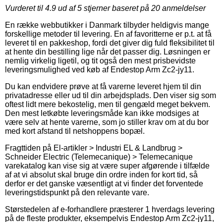
Vurderet til
4.9
ud af 5 stjerner baseret på
20
anmeldelser
En række webbutikker i Danmark tilbyder heldigvis mange
forskellige metoder til levering. En af favoritterne er p.t. at få
leveret til en pakkeshop, fordi det giver dig fuld fleksibilitet til
at hente din bestilling lige når det passer dig. Løsningen er
nemlig virkelig ligetil, og tit også den mest prisbevidste
leveringsmulighed ved køb af Endestop Arm Zc2-jy11.
Du kan endvidere prøve at få varerne leveret hjem til din
privatadresse eller ud til din arbejdsplads. Den viser sig som
oftest lidt mere bekostelig, men til gengæld meget bekvem.
Den mest letkøbte leveringsmåde kan ikke modsiges at
være selv at hente varerne, som jo stiller krav om at du bor
med kort afstand til netshoppens bopæl.
Fragttiden på El-artikler > Industri EL & Landbrug >
Schneider Electric (Telemecanique) > Telemecanique
varekatalog kan vise sig at være super afgørende i tilfælde
af at vi absolut skal bruge din ordre inden for kort tid, så
derfor er det ganske væsentligt at vi finder det forventede
leveringstidspunkt på den relevante vare.
Størstedelen af e-forhandlere præsterer 1 hverdags levering
på de fleste produkter, eksempelvis Endestop Arm Zc2-jy11,