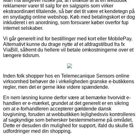
Man må alligevel huske på, at i tilfælde af at en webbutik
reklamerer varer til salg for en salgspris som virker
ekstraordinært tiltalende, så bør det tit være et kendetegn på
en snydagtig online webshop. Køb med betalingskort er dog
inkluderet i en anordning, som forsvarer køber overfor fup
internet selskaber.
Vi går generelt ind for bestillinger med kort eller MobilePay.
Alternativt kunne du drage nytte af et afdragstilbud fra fx
ViaBill, såfremt du hellere vil betale omkostningerne over et
længere tidsrum.
Inden folk shopper hos en Telemecanique Sensors online
virksomhed behøver de i virkeligheden granske e-butikkens
regler, men det er gerne ikke videre spændende.
En nem løsning kunne derfor være at bemærke hvorvidt e-
handlen er e-mærket, grundet at det generelt er en sikring
om at e-forhandleren accepterer gældende dansk
lovgivning, foruden at webbutikken lejlighedsvis kontrolleres
af sagkyndige som behersker bestemmelserne på området.
Dette er desuden din mulighed for support, ifald du skulle få
udfordringer med din shopping.