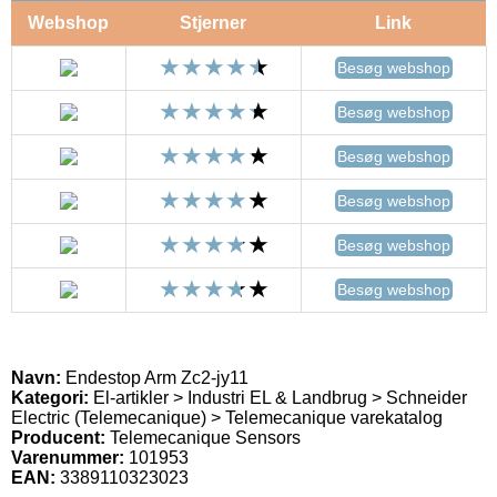
Webshop
Stjerner
Link
Besøg webshop
Besøg webshop
Besøg webshop
Besøg webshop
Besøg webshop
Besøg webshop
Navn:
Endestop Arm Zc2-jy11
Kategori:
El-artikler > Industri EL & Landbrug > Schneider
Electric (Telemecanique) > Telemecanique varekatalog
Producent:
Telemecanique Sensors
Varenummer:
101953
EAN:
3389110323023