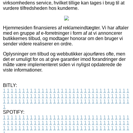
virksomhedens service, hvilket tillige kan tages i brug til at
vurdere tilfredsheden hos kunderne.
Hjemmesiden finansieres af reklameindtægter. Vi har aftaler
med en gruppe af e-forretninger i form af at vi annoncerer
butikkernes tilbud, og modtager honorar om den bruger vi
sender videre realiserer en ordre.
Oplysninger om tilbud og webbutikker ajourføres ofte, men
det er umuligt for os at give garantier imod forandringer der
måtte være implementeret siden vi nyligst opdaterede de
viste informationer.
BITLY:
1
1
1
1
1
1
1
1
1
1
1
1
1
1
1
1
1
1
1
1
1
1
1
1
1
1
1
1
1
1
1
1
1
1
1
1
1
1
1
1
1
1
1
1
1
1
1
1
1
1
1
1
1
1
1
1
1
1
1
1
1
1
1
1
1
1
1
1
1
1
1
1
1
1
1
1
1
1
1
1
1
1
1
1
1
1
1
1
1
1
1
1
1
1
1
1
1
1
1
1
SPOTIFY:
1
1
1
1
1
1
1
1
1
1
1
1
1
1
1
1
1
1
1
1
1
1
1
1
1
1
1
1
1
1
1
1
1
1
1
1
1
1
1
1
1
1
1
1
1
1
1
1
1
1
1
1
1
1
1
1
1
1
1
1
1
1
1
1
1
1
1
1
1
1
1
1
1
1
1
1
1
1
1
1
1
1
1
1
1
1
1
1
1
1
1
1
1
1
1
1
1
1
1