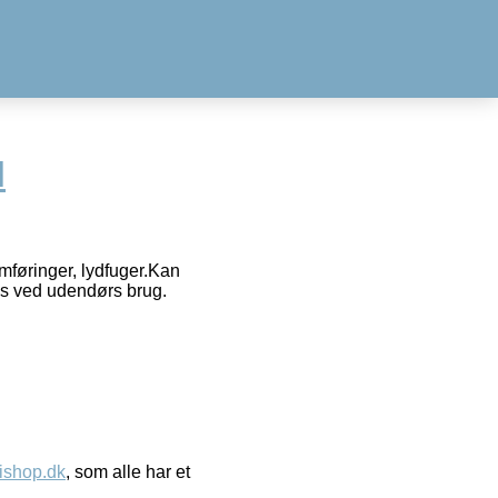
l
emføringer, lydfuger.Kan
s ved udendørs brug.
ishop.dk
, som alle har et