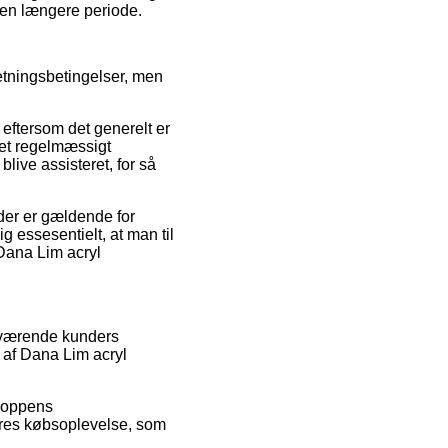
r en længere periode.
retningsbetingelser, men
 eftersom det generelt er
maet regelmæssigt
live assisteret, for så
der er gældende for
ig essesentielt, at man til
Dana Lim acryl
enværende kunders
 af Dana Lim acryl
shoppens
eres købsoplevelse, som