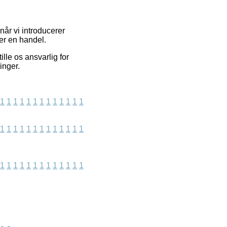
når vi introducerer
er en handel.
lle os ansvarlig for
inger.
1
1
1
1
1
1
1
1
1
1
1
1
1
1
1
1
1
1
1
1
1
1
1
1
1
1
1
1
1
1
1
1
1
1
1
1
1
1
1