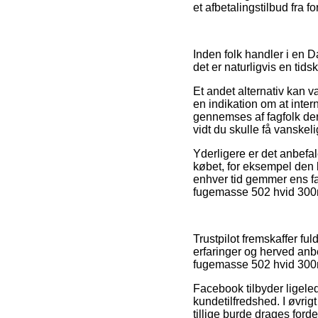
et afbetalingstilbud fra 
Inden folk handler i en D
det er naturligvis en ti
Et andet alternativ kan v
en indikation om at inter
gennemses af fagfolk der 
vidt du skulle få vanskel
Yderligere er det anbefa
købet, for eksempel den by
enhver tid gemmer ens f
fugemasse 502 hvid 300ml,
Trustpilot fremskaffer f
erfaringer og herved anb
fugemasse 502 hvid 300m
Facebook tilbyder ligele
kundetilfredshed. I øvri
tillige burde drages fordel