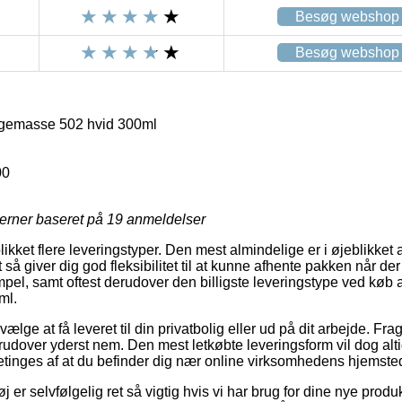
Besøg webshop
Besøg webshop
ugemasse 502 hvid 300ml
00
jerner baseret på
19
anmeldelser
ikket flere leveringstyper. Den mest almindelige er i øjeblikket at 
 så giver dig god fleksibilitet til at kunne afhente pakken når der
pel, samt oftest derudover den billigste leveringstype ved køb 
ml.
lge at få leveret til din privatbolig eller ud på dit arbejde. Fragt
udover yderst nem. Den mest letkøbte leveringsform vil dog altid
tinges af at du befinder dig nær online virksomhedens hjemste
 er selvfølgelig ret så vigtig hvis vi har brug for dine nye prod