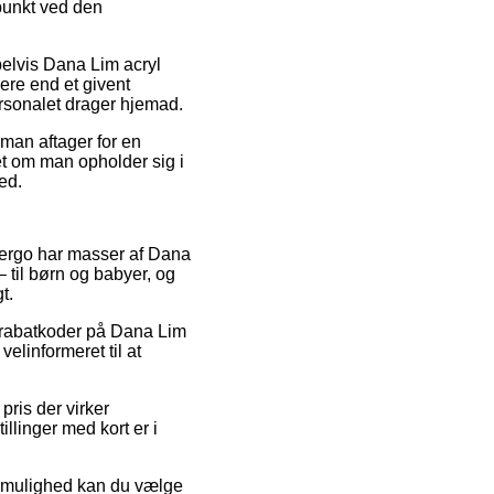
punkt ved den
elvis Dana Lim acryl
ere end et givent
ersonalet drager hjemad.
 man aftager for en
set om man opholder sig i
ted.
 og ergo har masser af Dana
 til børn og babyer, og
t.
er rabatkoder på Dana Lim
elinformeret til at
pris der virker
illinger med kort er i
iv mulighed kan du vælge