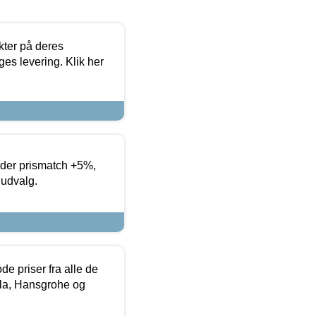
ter på deres
es levering. Klik her
yder prismatch +5%,
 udvalg.
de priser fra alle de
la, Hansgrohe og