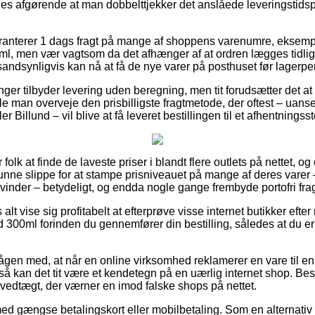
es afgørende at man dobbelttjekker det anslåede leveringstids
aranterer 1 dags fragt på mange af shoppens varenumre, eksemp
l, men vær vagtsom da det afhænger af at ordren lægges tidlig
 sandsynligvis kan nå at få de nye varer på posthuset før lagerp
inger tilbyder levering uden beregning, men tit forudsætter det at
ulle man overveje den prisbilligste fragtmetode, der oftest – uan
r Billund – vil blive at få leveret bestillingen til et afhentningss
or folk at finde de laveste priser i blandt flere outlets på nettet,
unne slippe for at stampe prisniveauet på mange af deres varer –
kvinder – betydeligt, og endda nogle gange frembyde portofri frag
 alt vise sig profitabelt at efterprøve visse internet butikker eft
300ml forinden du gennemfører din bestilling, således at du er v
gen med, at når en online virksomhed reklamerer en vare til en 
 så kan det tit være et kendetegn på en uærlig internet shop. Best
n vedtægt, der værner en imod falske shops på nettet.
 med gængse betalingskort eller mobilbetaling. Som en alternat