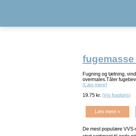
fugemasse 
Fugning og tætning, vindu
overmales.Tåler fugebev
(Læs mere)
19.75
kr.
(Vis fragtpris)
Læs mere »
De mest populære VVS-w