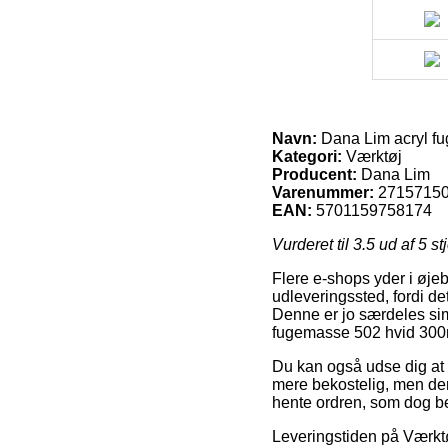
Navn:
Dana Lim acryl f
Kategori:
Værktøj
Producent:
Dana Lim
Varenummer:
2715715
EAN:
5701159758174
Vurderet til
3.5
ud af 5 st
Flere e-shops yder i øjebl
udleveringssted, fordi det
Denne er jo særdeles sim
fugemasse 502 hvid 300
Du kan også udse dig at væ
mere bekostelig, men der
hente ordren, som dog be
Leveringstiden på Værktøj