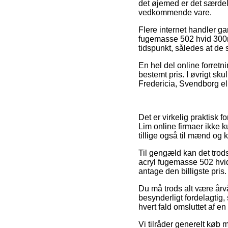
det øjemed er det særdel
vedkommende vare.
Flere internet handler g
fugemasse 502 hvid 300m
tidspunkt, således at de
En hel del online forretn
bestemt pris. I øvrigt sk
Fredericia, Svendborg elle
Det er virkelig praktisk f
Lim online firmaer ikke k
tillige også til mænd og 
Til gengæld kan det trods
acryl fugemasse 502 hvid 
antage den billigste pris.
Du må trods alt være årvå
besynderligt fordelagtig,
hvert fald omsluttet af e
Vi tilråder generelt køb