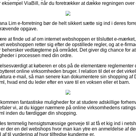
for eksempel ViaBill, når du foretrækker at dække regningen ove
ana Lim e-forretning bør de helt sikkert sætte sig ind i deres for
dskrævende opgave.
ære at finde ud af om internet webshoppen er tilsluttet e-mærket,
net webshoppen retter sig efter de opstillede regler, og at e-fir
behersker vedtægterne på området. Det giver dig chance for at b
igheder i processen med din ordre.
lelsesværdigt at køberen er obs på de elementære reglementer 
tteret online virksomheden bruger. I relation til det er det virkel
aktura e-mail, så man senere kan dokumentere sin shopping af 
 hvad end du leder efter en vare til en voksen eller et barn.
uldkommen fantastiske muligheder for at studere adskillige forh
efaler vi, at du kigger nærmere på online virksomhedens ratings
l inden du færdiggør din shopping.
des temmelig hensigtsmæssige genveje til at få et kig ind i net
gt er der en del webshops hvor man kan ytre en anmeldelse af d
 af til vurdering af hvor tilfredse kunderne er.