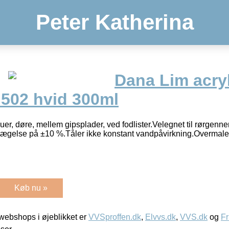
Peter Katherina
Dana Lim acry
502 hvid 300ml
er, døre, mellem gipsplader, ved fodlister.Velegnet til rørgenn
ægelse på ±10 %.Tåler ikke konstant vandpåvirkning.Overmale
Køb nu »
ebshops i øjeblikket er
VVSproffen.dk
,
Elvvs.dk
,
VVS.dk
og
Fr