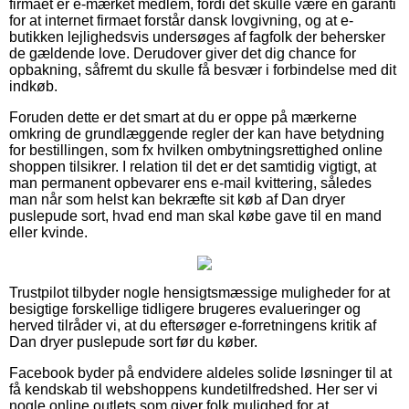
firmaet er e-mærket medlem, fordi det skulle være en garanti
for at internet firmaet forstår dansk lovgivning, og at e-
butikken lejlighedsvis undersøges af fagfolk der behersker
de gældende love. Derudover giver det dig chance for
opbakning, såfremt du skulle få besvær i forbindelse med dit
indkøb.
Foruden dette er det smart at du er oppe på mærkerne
omkring de grundlæggende regler der kan have betydning
for bestillingen, som fx hvilken ombytningsrettighed online
shoppen tilsikrer. I relation til det er det samtidig vigtigt, at
man permanent opbevarer ens e-mail kvittering, således
man når som helst kan bekræfte sit køb af Dan dryer
puslepude sort, hvad end man skal købe gave til en mand
eller kvinde.
Trustpilot tilbyder nogle hensigtsmæssige muligheder for at
besigtige forskellige tidligere brugeres evalueringer og
herved tilråder vi, at du eftersøger e-forretningens kritik af
Dan dryer puslepude sort før du køber.
Facebook byder på endvidere aldeles solide løsninger til at
få kendskab til webshoppens kundetilfredshed. Her ser vi
nogle online outlets som giver folk mulighed for at