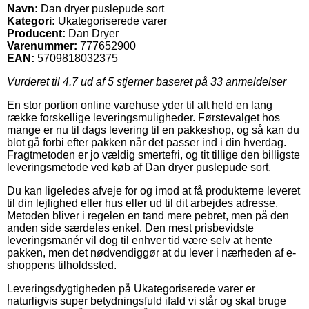
Navn:
Dan dryer puslepude sort
Kategori:
Ukategoriserede varer
Producent:
Dan Dryer
Varenummer:
777652900
EAN:
5709818032375
Vurderet til
4.7
ud af 5 stjerner baseret på
33
anmeldelser
En stor portion online varehuse yder til alt held en lang
række forskellige leveringsmuligheder. Førstevalget hos
mange er nu til dags levering til en pakkeshop, og så kan du
blot gå forbi efter pakken når det passer ind i din hverdag.
Fragtmetoden er jo vældig smertefri, og tit tillige den billigste
leveringsmetode ved køb af Dan dryer puslepude sort.
Du kan ligeledes afveje for og imod at få produkterne leveret
til din lejlighed eller hus eller ud til dit arbejdes adresse.
Metoden bliver i regelen en tand mere pebret, men på den
anden side særdeles enkel. Den mest prisbevidste
leveringsmanér vil dog til enhver tid være selv at hente
pakken, men det nødvendiggør at du lever i nærheden af e-
shoppens tilholdssted.
Leveringsdygtigheden på Ukategoriserede varer er
naturligvis super betydningsfuld ifald vi står og skal bruge