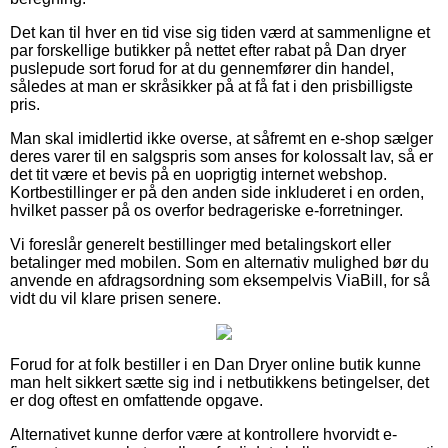
Det kan til hver en tid vise sig tiden værd at sammenligne et
par forskellige butikker på nettet efter rabat på Dan dryer
puslepude sort forud for at du gennemfører din handel,
således at man er skråsikker på at få fat i den prisbilligste
pris.
Man skal imidlertid ikke overse, at såfremt en e-shop sælger
deres varer til en salgspris som anses for kolossalt lav, så er
det tit være et bevis på en uoprigtig internet webshop.
Kortbestillinger er på den anden side inkluderet i en orden,
hvilket passer på os overfor bedrageriske e-forretninger.
Vi foreslår generelt bestillinger med betalingskort eller
betalinger med mobilen. Som en alternativ mulighed bør du
anvende en afdragsordning som eksempelvis ViaBill, for så
vidt du vil klare prisen senere.
Forud for at folk bestiller i en Dan Dryer online butik kunne
man helt sikkert sætte sig ind i netbutikkens betingelser, det
er dog oftest en omfattende opgave.
Alternativet kunne derfor være at kontrollere hvorvidt e-