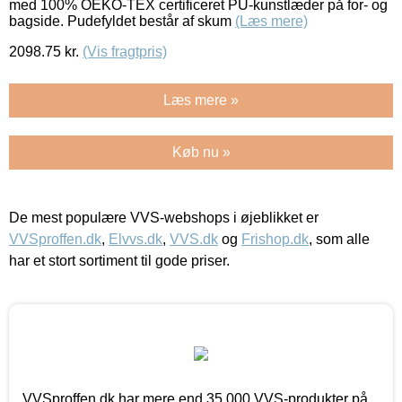
med 100% OEKO-TEX certificeret PU-kunstlæder på for- og
bagside. Pudefyldet består af skum
(Læs mere)
2098.75
kr.
(Vis fragtpris)
Læs mere »
Køb nu »
De mest populære VVS-webshops i øjeblikket er
VVSproffen.dk
,
Elvvs.dk
,
VVS.dk
og
Frishop.dk
, som alle
har et stort sortiment til gode priser.
VVSproffen.dk har mere end 35.000 VVS-produkter på