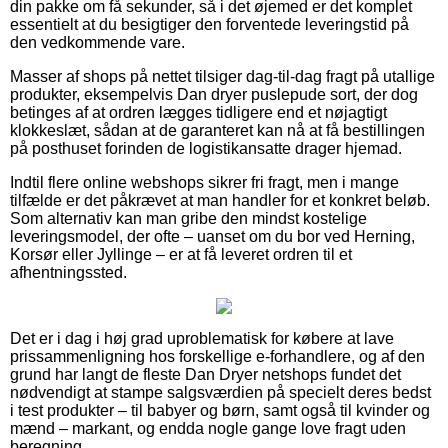
din pakke om få sekunder, så i det øjemed er det komplet
essentielt at du besigtiger den forventede leveringstid på
den vedkommende vare.
Masser af shops på nettet tilsiger dag-til-dag fragt på utallige
produkter, eksempelvis Dan dryer puslepude sort, der dog
betinges af at ordren lægges tidligere end et nøjagtigt
klokkeslæt, sådan at de garanteret kan nå at få bestillingen
på posthuset forinden de logistikansatte drager hjemad.
Indtil flere online webshops sikrer fri fragt, men i mange
tilfælde er det påkrævet at man handler for et konkret beløb.
Som alternativ kan man gribe den mindst kostelige
leveringsmodel, der ofte – uanset om du bor ved Herning,
Korsør eller Jyllinge – er at få leveret ordren til et
afhentningssted.
Det er i dag i høj grad uproblematisk for købere at lave
prissammenligning hos forskellige e-forhandlere, og af den
grund har langt de fleste Dan Dryer netshops fundet det
nødvendigt at stampe salgsværdien på specielt deres bedst
i test produkter – til babyer og børn, samt også til kvinder og
mænd – markant, og endda nogle gange love fragt uden
beregning.