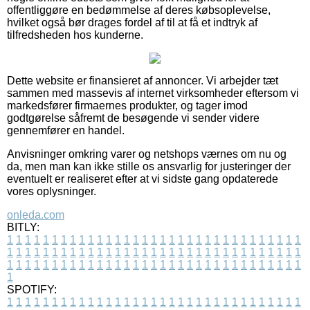
offentliggøre en bedømmelse af deres købsoplevelse,
hvilket også bør drages fordel af til at få et indtryk af
tilfredsheden hos kunderne.
Dette website er finansieret af annoncer. Vi arbejder tæt
sammen med massevis af internet virksomheder eftersom vi
markedsfører firmaernes produkter, og tager imod
godtgørelse såfremt de besøgende vi sender videre
gennemfører en handel.
Anvisninger omkring varer og netshops værnes om nu og
da, men man kan ikke stille os ansvarlig for justeringer der
eventuelt er realiseret efter at vi sidste gang opdaterede
vores oplysninger.
onleda.com
BITLY:
1
1
1
1
1
1
1
1
1
1
1
1
1
1
1
1
1
1
1
1
1
1
1
1
1
1
1
1
1
1
1
1
1
1
1
1
1
1
1
1
1
1
1
1
1
1
1
1
1
1
1
1
1
1
1
1
1
1
1
1
1
1
1
1
1
1
1
1
1
1
1
1
1
1
1
1
1
1
1
1
1
1
1
1
1
1
1
1
1
1
1
1
1
1
1
1
1
1
1
1
SPOTIFY:
1
1
1
1
1
1
1
1
1
1
1
1
1
1
1
1
1
1
1
1
1
1
1
1
1
1
1
1
1
1
1
1
1