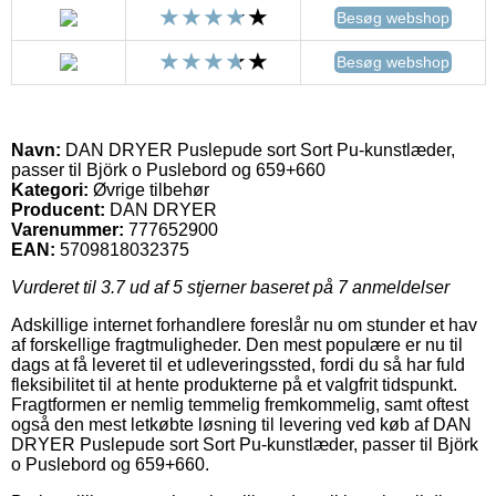
Besøg webshop
Besøg webshop
Navn:
DAN DRYER Puslepude sort Sort Pu-kunstlæder,
passer til Björk o Puslebord og 659+660
Kategori:
Øvrige tilbehør
Producent:
DAN DRYER
Varenummer:
777652900
EAN:
5709818032375
Vurderet til
3.7
ud af 5 stjerner baseret på
7
anmeldelser
Adskillige internet forhandlere foreslår nu om stunder et hav
af forskellige fragtmuligheder. Den mest populære er nu til
dags at få leveret til et udleveringssted, fordi du så har fuld
fleksibilitet til at hente produkterne på et valgfrit tidspunkt.
Fragtformen er nemlig temmelig fremkommelig, samt oftest
også den mest letkøbte løsning til levering ved køb af DAN
DRYER Puslepude sort Sort Pu-kunstlæder, passer til Björk
o Puslebord og 659+660.