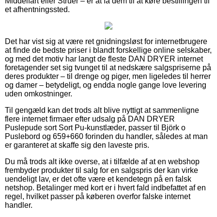
Middelfart eller Struer – er at få dem til at køre bestillingen til
et afhentningssted.
Det har vist sig at være ret gnidningsløst for internetbrugere
at finde de bedste priser i blandt forskellige online selskaber,
og med det motiv har langt de fleste DAN DRYER internet
foretagender set sig tvunget til at nedskære salgspriserne på
deres produkter – til drenge og piger, men ligeledes til herrer
og damer – betydeligt, og endda nogle gange love levering
uden omkostninger.
Til gengæld kan det trods alt blive nyttigt at sammenligne
flere internet firmaer efter udsalg på DAN DRYER
Puslepude sort Sort Pu-kunstlæder, passer til Björk o
Puslebord og 659+660 forinden du handler, således at man
er garanteret at skaffe sig den laveste pris.
Du må trods alt ikke overse, at i tilfælde af at en webshop
frembyder produkter til salg for en salgspris der kan virke
uendeligt lav, er det ofte være et kendetegn på en falsk
netshop. Betalinger med kort er i hvert fald indbefattet af en
regel, hvilket passer på køberen overfor falske internet
handler.