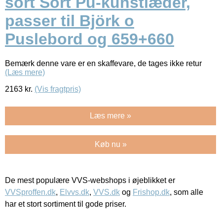
sort Sort Pu-kunstlæder,
passer til Björk o
Puslebord og 659+660
Bemærk denne vare er en skaffevare, de tages ikke retur
(Læs mere)
2163
kr.
(Vis fragtpris)
Læs mere »
Køb nu »
De mest populære VVS-webshops i øjeblikket er
VVSproffen.dk
,
Elvvs.dk
,
VVS.dk
og
Frishop.dk
, som alle
har et stort sortiment til gode priser.