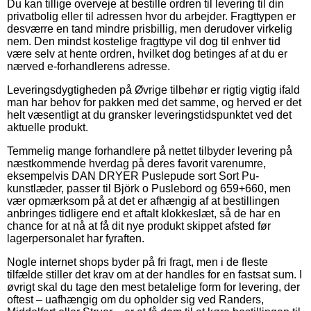
Du kan tillige overveje at bestille ordren til levering til din
privatbolig eller til adressen hvor du arbejder. Fragttypen er
desværre en tand mindre prisbillig, men derudover virkelig
nem. Den mindst kostelige fragttype vil dog til enhver tid
være selv at hente ordren, hvilket dog betinges af at du er
nærved e-forhandlerens adresse.
Leveringsdygtigheden på Øvrige tilbehør er rigtig vigtig ifald
man har behov for pakken med det samme, og herved er det
helt væsentligt at du gransker leveringstidspunktet ved det
aktuelle produkt.
Temmelig mange forhandlere på nettet tilbyder levering på
næstkommende hverdag på deres favorit varenumre,
eksempelvis DAN DRYER Puslepude sort Sort Pu-
kunstlæder, passer til Björk o Puslebord og 659+660, men
vær opmærksom på at det er afhængig af at bestillingen
anbringes tidligere end et aftalt klokkeslæt, så de har en
chance for at nå at få dit nye produkt skippet afsted før
lagerpersonalet har fyraften.
Nogle internet shops byder på fri fragt, men i de fleste
tilfælde stiller det krav om at der handles for en fastsat sum. I
øvrigt skal du tage den mest betalelige form for levering, der
oftest – uafhængig om du opholder sig ved Randers,