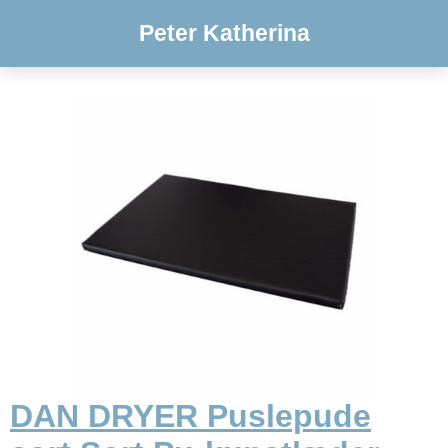
Peter Katherina
DAN DRYER Puslepude