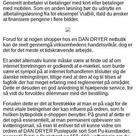
Generelt anbefaler vi betalinger med kort eller betalinger
med mobilen. Som en anden løsning bør du udnytte en
afbetalingsløsning fra for eksempel ViaBill, ifald du ønsker
at finansiere pengene i flere bidder.
Forud for at nogen shopper hos en DAN DRYER netbutik
kan de reelt gennemgå virksomhedens handelsvilkår, dog er
det for det meste et tidskrævende arbejde.
Et andet alternativ kunne måske være at finde ud af om
internet forretningen er godkendt af e-mærket, som burde
være et sympol på at internet forhandleren tilslutter sig de
danske retningslinjer, tillige med at den af og til tilses af
fagfolk der har meget erfaring med reglementet på området.
Dette er desuden en god anledning til hjælpende service, for
så vidt du forvoldes dilemmaer med din bestilling.
Foruden dette er det at foretrække at man er på vagt for de
mest vitale betingelser der kan influere på ordren, som fx
hvilken byttepolitik e-shoppen benytter. På grund af dette er
det også essesentielt, at man permanent opbevarer sin
kvitteringsmail, så man til enhver tid vil kunne vidne om
ordren af DAN DRYER Puslepude sort Sort Pu-kunstlæder,