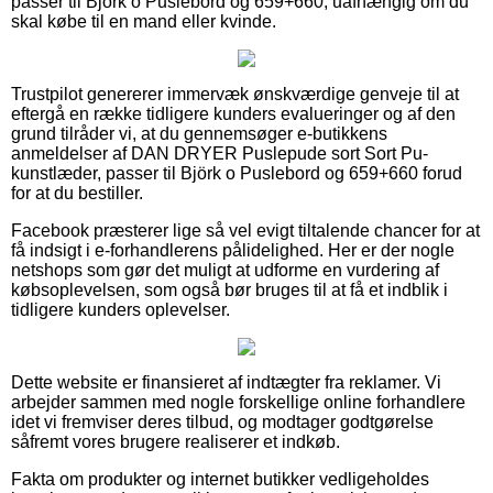
passer til Björk o Puslebord og 659+660, uafhængig om du
skal købe til en mand eller kvinde.
Trustpilot genererer immervæk ønskværdige genveje til at
eftergå en række tidligere kunders evalueringer og af den
grund tilråder vi, at du gennemsøger e-butikkens
anmeldelser af DAN DRYER Puslepude sort Sort Pu-
kunstlæder, passer til Björk o Puslebord og 659+660 forud
for at du bestiller.
Facebook præsterer lige så vel evigt tiltalende chancer for at
få indsigt i e-forhandlerens pålidelighed. Her er der nogle
netshops som gør det muligt at udforme en vurdering af
købsoplevelsen, som også bør bruges til at få et indblik i
tidligere kunders oplevelser.
Dette website er finansieret af indtægter fra reklamer. Vi
arbejder sammen med nogle forskellige online forhandlere
idet vi fremviser deres tilbud, og modtager godtgørelse
såfremt vores brugere realiserer et indkøb.
Fakta om produkter og internet butikker vedligeholdes