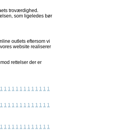
aets troværdighed.
velsen, som ligeledes bør
line outlets eftersom vi
vores website realiserer
mod rettelser der er
1
1
1
1
1
1
1
1
1
1
1
1
1
1
1
1
1
1
1
1
1
1
1
1
1
1
1
1
1
1
1
1
1
1
1
1
1
1
1