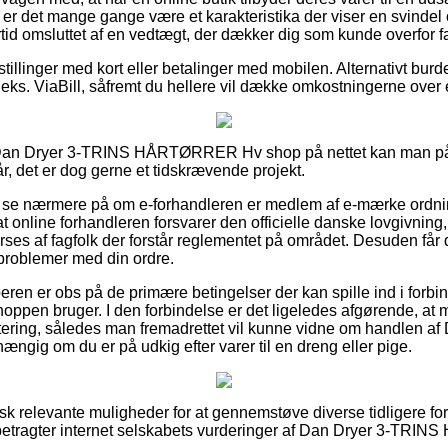
 er det mange gange være et karakteristika der viser en svindel o
ertid omsluttet af en vedtægt, der dækker dig som kunde overfor 
stillinger med kort eller betalinger med mobilen. Alternativt burd
.eks. ViaBill, såfremt du hellere vil dække omkostningerne over
 Dan Dryer 3-TRINS HÅRTØRRER Hv shop på nettet kan man på
år, det er dog gerne et tidskrævende projekt.
 se nærmere på om e-forhandleren er medlem af e-mærke ordni
at online forhandleren forsvarer den officielle danske lovgivning,
rses af fagfolk der forstår reglementet på området. Desuden får 
 problemer med din ordre.
eren er obs på de primære betingelser der kan spille ind i forb
shoppen bruger. I den forbindelse er det ligeledes afgørende, a
ttering, således man fremadrettet vil kunne vidne om handlen a
ig om du er på udkig efter varer til en dreng eller pige.
isk relevante muligheder for at gennemstøve diverse tidligere fo
u betragter internet selskabets vurderinger af Dan Dryer 3-TR