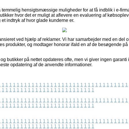
emmelig hensigtsmæssige muligheder for at få indblik i e-firm
utikker hvor det er muligt at aflevere en evaluering af købsople
 et indtryk af hvor glade kunderne er.
nsieret ved hjælp af reklamer. Vi har samarbejder med en del on
es produkter, og modtager honorar ifald en af de besøgende på 
g butikker på nettet opdateres ofte, men vi giver ingen garanti i
eneste opdatering af de anvendte informationer.
1
1
1
1
1
1
1
1
1
1
1
1
1
1
1
1
1
1
1
1
1
1
1
1
1
1
1
1
1
1
1
1
1
1
1
1
1
1
1
1
1
1
1
1
1
1
1
1
1
1
1
1
1
1
1
1
1
1
1
1
1
1
1
1
1
1
1
1
1
1
1
1
1
1
1
1
1
1
1
1
1
1
1
1
1
1
1
1
1
1
1
1
1
1
1
1
1
1
1
1
1
1
1
1
1
1
1
1
1
1
1
1
1
1
1
1
1
1
1
1
1
1
1
1
1
1
1
1
1
1
1
1
1
1
1
1
1
1
1
1
1
1
1
1
1
1
1
1
1
1
1
1
1
1
1
1
1
1
1
1
1
1
1
1
1
1
1
1
1
1
1
1
1
1
1
1
1
1
1
1
1
1
1