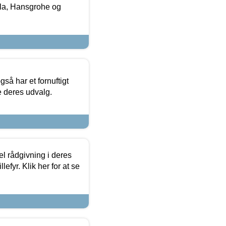
la, Hansgrohe og
så har et fornuftigt
se deres udvalg.
el rådgivning i deres
efyr. Klik her for at se