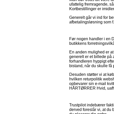
ufattelig fremragende, så
Kortbestillinger er imidl
Generelt går vi ind for be
afbetalingsløsning som f
Før nogen handler i en
butikkens forretningsvilk
En anden mulighed er at
generelt er et billede på 
forhandleren hyppigt efte
bistand, når du skulle få
Desuden støtter vi at køb
hvilken returpolitik web
opbevarer sin e-mail kvi
HÅRTØRRER Hvid, uafhæng
Trustpilot indebærer fakt
derved foreslår vi, at d