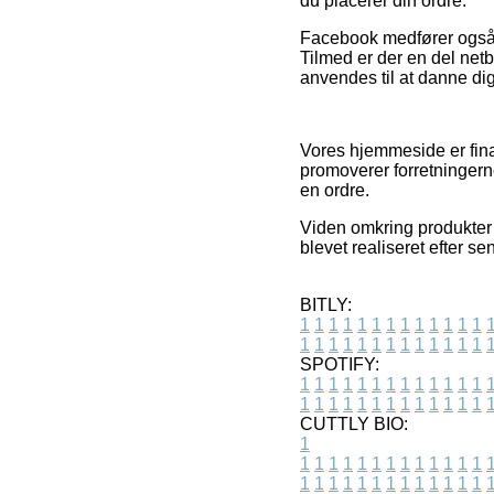
du placerer din ordre.
Facebook medfører også t
Tilmed er der en del netb
anvendes til at danne dig
Vores hjemmeside er fina
promoverer forretningern
en ordre.
Viden omkring produkter o
blevet realiseret efter s
BITLY:
1
1
1
1
1
1
1
1
1
1
1
1
1
1
1
1
1
1
1
1
1
1
1
1
1
1
SPOTIFY:
1
1
1
1
1
1
1
1
1
1
1
1
1
1
1
1
1
1
1
1
1
1
1
1
1
1
CUTTLY BIO:
1
1
1
1
1
1
1
1
1
1
1
1
1
1
1
1
1
1
1
1
1
1
1
1
1
1
1