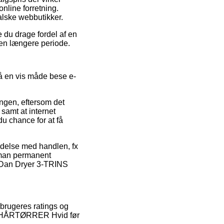
nline forretning.
falske webbutikker.
e du drage fordel af en
 en længere periode.
 en vis måde bese e-
ngen, eftersom det
 samt at internet
du chance for at få
indelse med handlen, fx
t man permanent
f Dan Dryer 3-TRINS
rbrugeres ratings og
INS HÅRTØRRER Hvid før