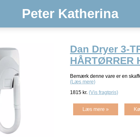
Peter Katherina
Dan Dryer 3-T
HÅRTØRRER H
Bemærk denne vare er en skaffe
(Læs mere)
1815
kr.
(Vis fragtpris)
Læs mere »
Kø