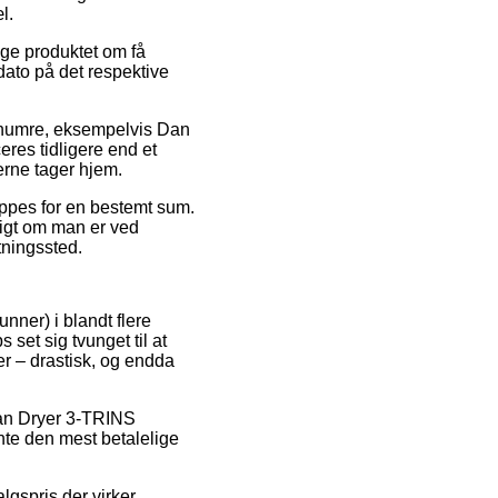
l.
uge produktet om få
dato på det respektive
renumre, eksempelvis Dan
es tidligere end et
derne tager hjem.
oppes for en bestemt sum.
igt om man er ved
tningssted.
nner) i blandt flere
et sig tvunget til at
er – drastisk, og endda
Dan Dryer 3-TRINS
te den mest betalelige
lgspris der virker