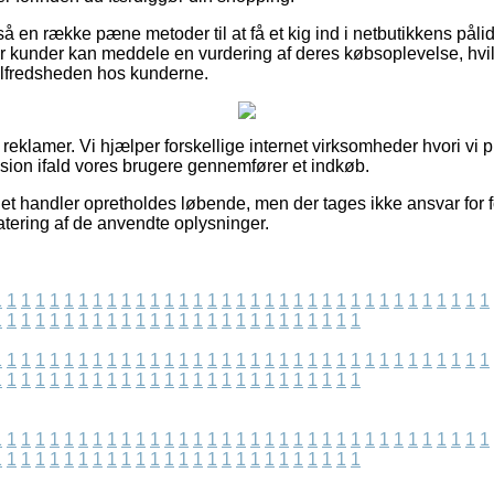
å en række pæne metoder til at få et kig ind i netbutikkens pål
vor kunder kan meddele en vurdering af deres købsoplevelse, hv
 tilfredsheden hos kunderne.
f reklamer. Vi hjælper forskellige internet virksomheder hvori vi
ision ifald vores brugere gennemfører et indkøb.
net handler opretholdes løbende, men der tages ikke ansvar for f
atering af de anvendte oplysninger.
1
1
1
1
1
1
1
1
1
1
1
1
1
1
1
1
1
1
1
1
1
1
1
1
1
1
1
1
1
1
1
1
1
1
1
1
1
1
1
1
1
1
1
1
1
1
1
1
1
1
1
1
1
1
1
1
1
1
1
1
1
1
1
1
1
1
1
1
1
1
1
1
1
1
1
1
1
1
1
1
1
1
1
1
1
1
1
1
1
1
1
1
1
1
1
1
1
1
1
1
1
1
1
1
1
1
1
1
1
1
1
1
1
1
1
1
1
1
1
1
1
1
1
1
1
1
1
1
1
1
1
1
1
1
1
1
1
1
1
1
1
1
1
1
1
1
1
1
1
1
1
1
1
1
1
1
1
1
1
1
1
1
1
1
1
1
1
1
1
1
1
1
1
1
1
1
1
1
1
1
1
1
1