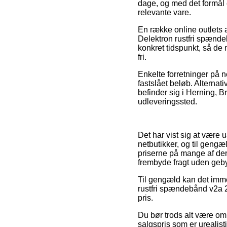
dage, og med det formål 
relevante vare.
En række online outlets 
Delektron rustfri spænde
konkret tidspunkt, så de 
fri.
Enkelte forretninger på n
fastslået beløb. Alternat
befinder sig i Herning, Brø
udleveringssted.
Det har vist sig at være u
netbutikker, og til gengæ
priserne på mange af der
frembyde fragt uden geby
Til gengæld kan det immer
rustfri spændebånd v2a 25
pris.
Du bør trods alt være om
salgspris som er urealist