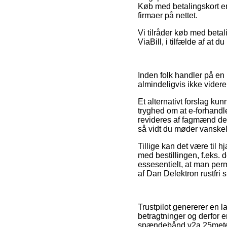
Køb med betalingskort er
firmaer på nettet.
Vi tilråder køb med beta
ViaBill, i tilfælde af at 
Inden folk handler på en
almindeligvis ikke videre
Et alternativt forslag k
tryghed om at e-forhandl
revideres af fagmænd der
så vidt du møder vanskel
Tillige kan det være til h
med bestillingen, f.eks. 
essesentielt, at man per
af Dan Delektron rustfri
Trustpilot genererer en 
betragtninger og derfor er
spændebånd v2a 25meter 