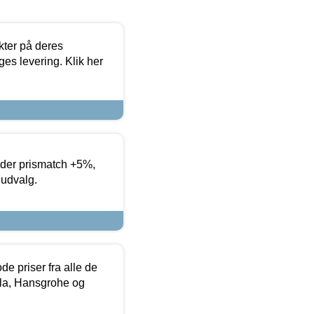
ter på deres
es levering. Klik her
yder prismatch +5%,
 udvalg.
de priser fra alle de
la, Hansgrohe og