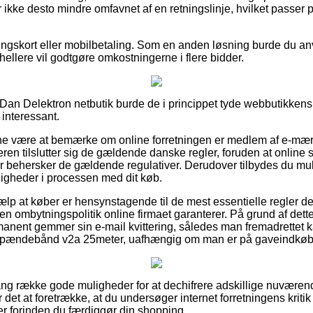
 ikke desto mindre omfavnet af en retningslinje, hvilket passer 
lingskort eller mobilbetaling. Som en anden løsning burde du a
du hellere vil godtgøre omkostningerne i flere bidder.
 Dan Delektron netbutik burde de i princippet tyde webbutikkens 
 interessant.
unne være at bemærke om online forretningen er medlem af e-mærk
eren tilslutter sig de gældende danske regler, foruden at onlin
 behersker de gældende regulativer. Derudover tilbydes du mulig
igheder i processen med dit køb.
jælp at køber er hensynstagende til de mest essentielle regler der
den ombytningspolitik online firmaet garanterer. På grund af dett
manent gemmer sin e-mail kvittering, således man fremadrettet
 spændebånd v2a 25meter, uafhængig om man er på gaveindkøb ti
lang række gode muligheder for at dechifrere adskillige nuværen
 det at foretrække, at du undersøger internet forretningens kritik
forinden du færdiggør din shopping.