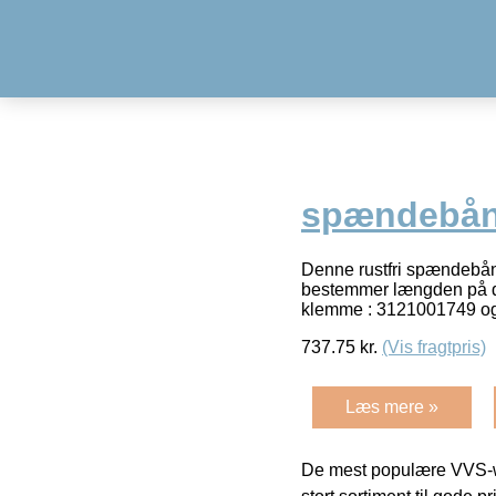
spændebån
Denne rustfri spændebån
bestemmer længden på den
klemme : 3121001749 
737.75
kr.
(Vis fragtpris)
Læs mere »
De mest populære VVS-w