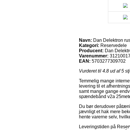
Navn:
Dan Delektron ru
Kategori:
Reservedele
Producent:
Dan Delekt
Varenummer:
3121001
EAN:
5703277309702
Vurderet til
4.8
ud af 5 st
Temmelig mange internet 
levering til et afhentnin
samt mange gange endvide
spændebånd v2a 25mete
Du bør derudover påtænke 
jævnligt et hak mere bek
hente varerne selv, hvilk
Leveringstiden på Reserv