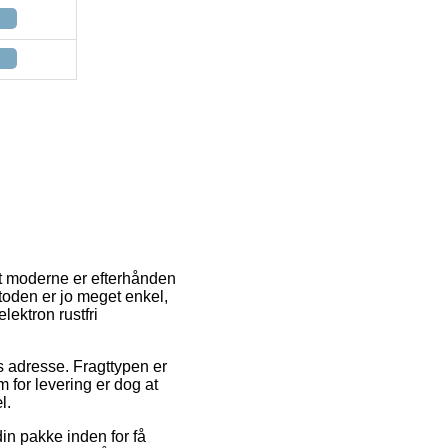
st moderne er efterhånden
etoden er jo meget enkel,
ektron rustfri
es adresse. Fragttypen er
 for levering er dog at
l.
in pakke inden for få