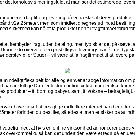
er det forholdsvis meningsfuldt at man ser det estimerede lever
annoncerer dag-til-dag levering på en række af deres produkter
bånd v2a 25meter, men som imidlertid regnes ud fra at bestilling
med sikkerhed kan nå at få produktet hen til fragtfirmaet forud f
ettet frembyder fragt uden betaling, men typisk er det påkrævet a
ivt kunne du overveje den prisbilligste leveringsmanér, der typi
nderslev eller Struer – vil være at få fragtfirmaet til at levere pak
almindeligt fleksibelt for alle og enhver at søge information om p
ld har adskillige Dan Delektron online virksomheder ikke kunne s
es produkter – til børn og babyer, samt til voksne – betragtelig
r.
væk blive smart at besigtige indtil flere internet handler efter
meter forinden du bestiller, således at man er sikker på at ind
hyggelig med, at hvis en online virksomhed annoncerer deres vare
isk overkommelig, så kan det undertiden være et tegn på en uærli