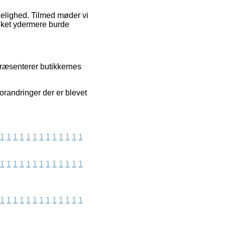
idelighed. Tilmed møder vi
ilket ydermere burde
 præsenterer butikkernes
orandringer der er blevet
1
1
1
1
1
1
1
1
1
1
1
1
1
1
1
1
1
1
1
1
1
1
1
1
1
1
1
1
1
1
1
1
1
1
1
1
1
1
1