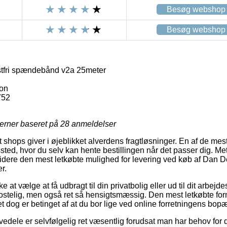
Besøg webshop
Besøg webshop
stfri spændebånd v2a 25meter
ron
752
jerner baseret på
28
anmeldelser
shops giver i øjeblikket alverdens fragtløsninger. En af de me
gssted, hvor du selv kan hente bestillingen når det passer dig. M
re den mest letkøbte mulighed for levering ved køb af Dan Del
r.
at vælge at få udbragt til din privatbolig eller ud til dit arbejd
ostelig, men også ret så hensigtsmæssig. Den mest letkøbte form
et dog er betinget af at du bor lige ved online forretningens bopæ
edele er selvfølgelig ret væsentlig forudsat man har behov for d