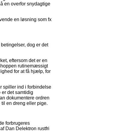
på en overfor snydagtige
nvende en løsning som fx
betingelser, dog er det
et, eftersom det er en
e shoppen rutinemæssigt
hed for at få hjælp, for
 spiller ind i forbindelse
e er det samtidig
 kan dokumentere ordren
l en dreng eller pige.
de forbrugeres
 af Dan Delektron rustfri