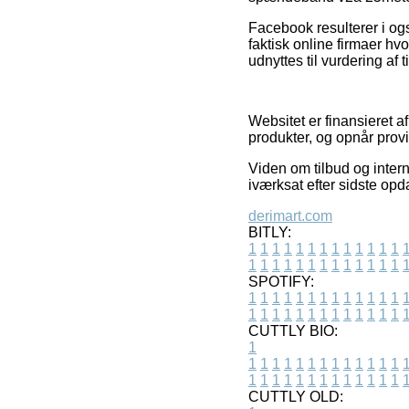
Facebook resulterer i ogs
faktisk online firmaer h
udnyttes til vurdering af
Websitet er finansieret a
produkter, og opnår prov
Viden om tilbud og inter
iværksat efter sidste opd
derimart.com
BITLY:
1
1
1
1
1
1
1
1
1
1
1
1
1
1
1
1
1
1
1
1
1
1
1
1
1
1
SPOTIFY:
1
1
1
1
1
1
1
1
1
1
1
1
1
1
1
1
1
1
1
1
1
1
1
1
1
1
CUTTLY BIO:
1
1
1
1
1
1
1
1
1
1
1
1
1
1
1
1
1
1
1
1
1
1
1
1
1
1
1
CUTTLY OLD: