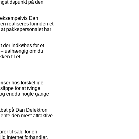
ingstidspunkt på den
, eksempelvis Dan
en realiseres forinden et
or at pakkepersonalet har
t der indkøbes for et
sk – uafhængig om du
ken til et
riser hos forskellige
lippe for at tvinge
t, og endda nogle gange
 rabat på Dan Delektron
hente den mest attraktive
r til salg for en
g internet forhandler.