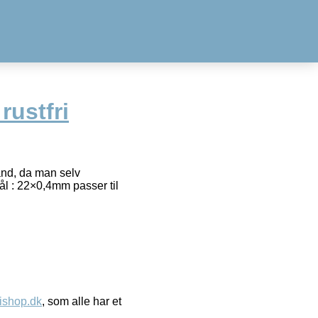
rustfri
ånd, da man selv
l : 22×0,4mm passer til
ishop.dk
, som alle har et