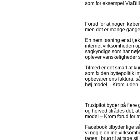
som for eksempel ViaBill,
Forud for at nogen køber
men det er mange gange
En nem løsning er at tjek
internet virksomheden opr
sagkyndige som har nøje 
oplever vanskeligheder s
Tilmed er det smart at k
som fx den byttepolitik i
opbevarer ens faktura, s
høj model – Krom, uden h
Trustpilot byder på fler
og herved tilrådes det, 
model – Krom forud for at
Facebook tilbyder lige så
vi nogle online virksom
tages i brug til at tage st