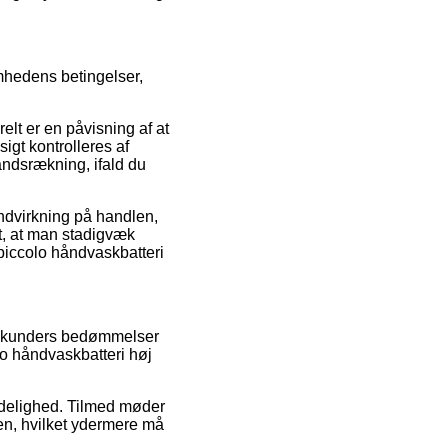
mhedens betingelser,
elt er en påvisning af at
igt kontrolleres af
åndsrækning, ifald du
indvirkning på handlen,
nt, at man stadigvæk
piccolo håndvaskbatteri
de kunders bedømmelser
lo håndvaskbatteri høj
lidelighed. Tilmed møder
n, hvilket ydermere må