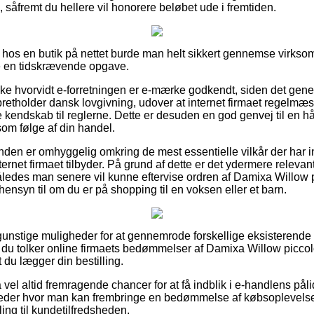
 såfremt du hellere vil honorere beløbet ude i fremtiden.
 hos en butik på nettet burde man helt sikkert gennemse virkso
 en tidskrævende opgave.
ke hvorvidt e-forretningen er e-mærke godkendt, siden det gener
etholder dansk lovgivning, udover at internet firmaet regelmæss
kendskab til reglerne. Dette er desuden en god genvej til en h
om følge af din handel.
unden er omhyggelig omkring de mest essentielle vilkår der har 
nternet firmaet tilbyder. På grund af dette er det ydermere releva
åledes man senere vil kunne eftervise ordren af Damixa Willow 
ensyn til om du er på shopping til en voksen eller et barn.
e gunstige muligheder for at gennemrode forskellige eksisteren
at du tolker online firmaets bedømmelser af Damixa Willow picco
 du lægger din bestilling.
 vel altid fremragende chancer for at få indblik i e-handlens på
heder hvor man kan frembringe en bedømmelse af købsoplevelse
illing til kundetilfredsheden.