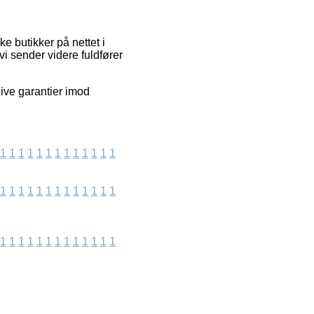
e butikker på nettet i
vi sender videre fuldfører
ive garantier imod
1
1
1
1
1
1
1
1
1
1
1
1
1
1
1
1
1
1
1
1
1
1
1
1
1
1
1
1
1
1
1
1
1
1
1
1
1
1
1