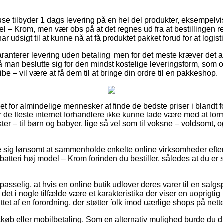
huse tilbyder 1 dags levering på en hel del produkter, eksempel
 – Krom, men vær obs på at det regnes ud fra at bestillingen rea
ar udsigt til at kunne nå at få produktet pakket forud for at logist
anterer levering uden betaling, men for det meste kræver det at
 man beslutte sig for den mindst kostelige leveringsform, som 
ibe – vil være at få dem til at bringe din ordre til en pakkeshop.
et for almindelige mennesker at finde de bedste priser i blandt fo
de fleste internet forhandlere ikke kunne lade være med at for
ter – til børn og babyer, lige så vel som til voksne – voldsomt,
se sig lønsomt at sammenholde enkelte online virksomheder efte
tteri høj model – Krom forinden du bestiller, således at du er si
sselig, at hvis en online butik udlover deres varer til en salgs
det i nogle tilfælde være et karakteristika der viser en uoprigtig 
ttet af en forordning, der støtter folk imod uærlige shops på nette
tkøb eller mobilbetaling. Som en alternativ mulighed burde du d