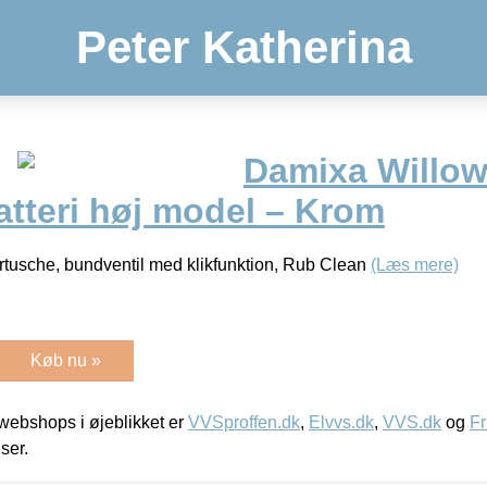
Peter Katherina
Damixa Willow
tteri høj model – Krom
rtusche, bundventil med klikfunktion, Rub Clean
(Læs mere)
Køb nu »
ebshops i øjeblikket er
VVSproffen.dk
,
Elvvs.dk
,
VVS.dk
og
Fr
iser.