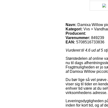
Navn:
Damixa Willow pic
Kategori:
Vvs > Vandhan
Producent:
Varenummer:
849239
EAN:
5708516733836
Vurderet til
4.6
ud af 5 st
Størstedelen af online v
nu til dags afhentningsst
Fragtmuligheden er jo sæ
af Damixa Willow piccol
Du bør lige så vel prøve 
viser sig til tider en ke
enhver tid være at du selv
virksomhedens adresse.
Leveringsdygtigheden på
inden for kort tid, og af 