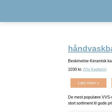
håndvaskba
Beskrivelse Keramisk ka
1030
kr.
(Vis fragtpris)
Læs mere »
De mest populære VVS-w
stort sortiment til gode pr