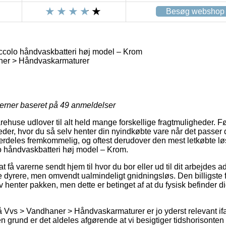
Besøg webshop
colo håndvaskbatteri høj model – Krom
er > Håndvaskarmaturer
jerner baseret på
49
anmeldelser
arehuse udlover til alt held mange forskellige fragtmuligheder. 
eder, hvor du så selv henter din nyindkøbte vare når det passer 
rdeles fremkommelig, og oftest derudover den mest letkøbte løs
o håndvaskbatteri høj model – Krom.
at få varerne sendt hjem til hvor du bor eller ud til dit arbejdes
nde dyrere, men omvendt ualmindeligt gnidningsløs. Den billigste f
 henter pakken, men dette er betinget af at du fysisk befinder dig
 Vvs > Vandhaner > Håndvaskarmaturer er jo yderst relevant i
den grund er det aldeles afgørende at vi besigtiger tidshorisonten 