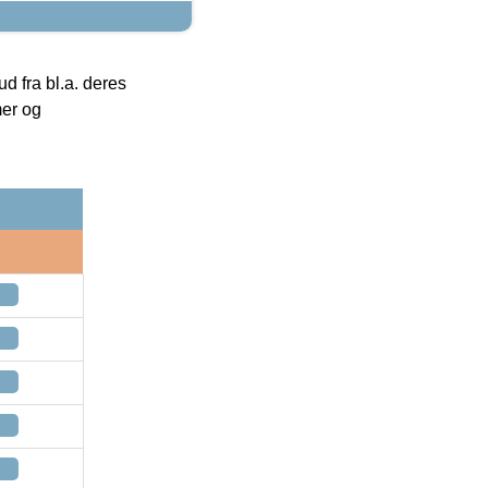
 fra bl.a. deres
mer og