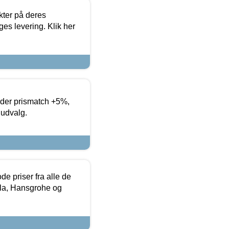
ter på deres
es levering. Klik her
yder prismatch +5%,
 udvalg.
de priser fra alle de
la, Hansgrohe og