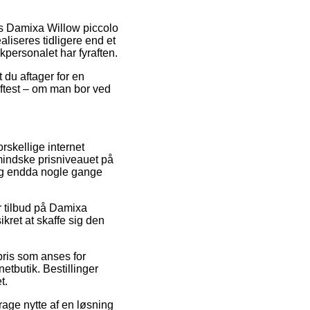
vis Damixa Willow piccolo
liseres tidligere end et
ikpersonalet har fyraften.
 du aftager for en
oftest – om man bor ved
rskellige internet
mindske prisniveauet på
 og endda nogle gange
r tilbud på Damixa
kret at skaffe sig den
pris som anses for
netbutik. Bestillinger
t.
rage nytte af en løsning