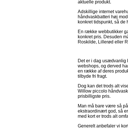
aktuelle produkt.
Adskillige internet vare
håndvaskbatteri høj model
konkret tidspunkt, så de h
En række webbutikker gar
konkret pris. Desuden må
Roskilde, Lillerød eller R
Det er i dag usædvanlig l
webshops, og derved har 
en række af deres produk
tilbyde fri fragt.
Dog kan det trods alt vi
Willow piccolo håndvaskba
prisbilligste pris.
Man må bare være så påpa
ekstraordinært god, så er 
med kort er trods alt omfa
Generelt anbefaler vi kor