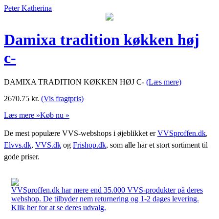
Peter Katherina
Damixa tradition køkken høj
c-
DAMIXA TRADITION KØKKEN HØJ C-
(Læs mere)
2670.75
kr.
(Vis fragtpris)
Læs mere »
Køb nu »
De mest populære VVS-webshops i øjeblikket er
VVSproffen.dk
,
Elvvs.dk
,
VVS.dk
og
Frishop.dk
, som alle har et stort sortiment til
gode priser.
VVSproffen.dk har mere end 35.000 VVS-produkter på deres
webshop. De tilbyder nem returnering og 1-2 dages levering.
Klik her for at se deres udvalg.