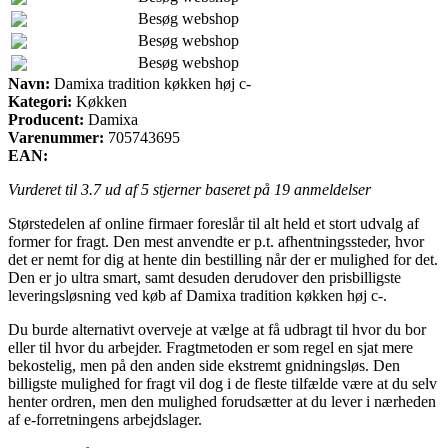
Besøg webshop
Besøg webshop
Besøg webshop
Navn:
Damixa tradition køkken høj c-
Kategori:
Køkken
Producent:
Damixa
Varenummer:
705743695
EAN:
Vurderet til
3.7
ud af 5 stjerner baseret på
19
anmeldelser
Størstedelen af online firmaer foreslår til alt held et stort udvalg af
former for fragt. Den mest anvendte er p.t. afhentningssteder, hvor
det er nemt for dig at hente din bestilling når der er mulighed for det.
Den er jo ultra smart, samt desuden derudover den prisbilligste
leveringsløsning ved køb af Damixa tradition køkken høj c-.
Du burde alternativt overveje at vælge at få udbragt til hvor du bor
eller til hvor du arbejder. Fragtmetoden er som regel en sjat mere
bekostelig, men på den anden side ekstremt gnidningsløs. Den
billigste mulighed for fragt vil dog i de fleste tilfælde være at du selv
henter ordren, men den mulighed forudsætter at du lever i nærheden
af e-forretningens arbejdslager.