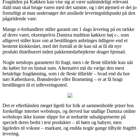
Fragttiden på Køkken kan vise sig at være ualmindeligt relevant
ifald man skal bruge varen med det samme, og i det øjemed er det jo
fornuftigt at man undersøger det anslåede leveringstidspunkt på den
pågældende vare.
Mange e-forhandlere stiller garanti om 1 dags levering på en række
af deres varer, eksempelvis Damixa tradition køkken høj c-, som
alligevel stiller krav om at bestillingen anbringes tidligere end et
bestemt klokkeslæt, med det formål at de kan nå at få dit nye
produkt distribueret inden pakkemedarbejderne drager hjemad.
Nogle netshops garanterer fri fragt, men i de fleste tilfælde kun når
du køber for en fastsat sum. Alternativt må du vælge den mest
betalelige fragtløsning, som i de fleste tilfælde – hvad end du bor
nær København, Brønderslev eller Bramming – er at få bragt
bestillingen til et udleveringssted.
Det er efterhånden meget ligetil for folk at sammenholde priser hos
forskellige internet webshops, og derved har utallige Damixa online
webshops ikke kunne slippe for at nedsætte udsalgspriserne på
specielt deres bedst i test produkter – til børn og babyer, men
ligeledes til voksne – markant, og endda nogle gange tilbyde fragtfri
levering.