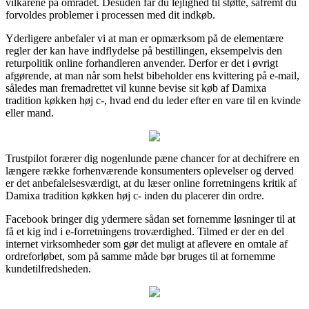
vilkårene på området. Desuden får du lejlighed til støtte, såfremt du
forvoldes problemer i processen med dit indkøb.
Yderligere anbefaler vi at man er opmærksom på de elementære
regler der kan have indflydelse på bestillingen, eksempelvis den
returpolitik online forhandleren anvender. Derfor er det i øvrigt
afgørende, at man når som helst bibeholder ens kvittering på e-mail,
således man fremadrettet vil kunne bevise sit køb af Damixa
tradition køkken høj c-, hvad end du leder efter en vare til en kvinde
eller mand.
Trustpilot forærer dig nogenlunde pæne chancer for at dechifrere en
længere række forhenværende konsumenters oplevelser og derved
er det anbefalelsesværdigt, at du læser online forretningens kritik af
Damixa tradition køkken høj c- inden du placerer din ordre.
Facebook bringer dig ydermere sådan set fornemme løsninger til at
få et kig ind i e-forretningens troværdighed. Tilmed er der en del
internet virksomheder som gør det muligt at aflevere en omtale af
ordreforløbet, som på samme måde bør bruges til at fornemme
kundetilfredsheden.