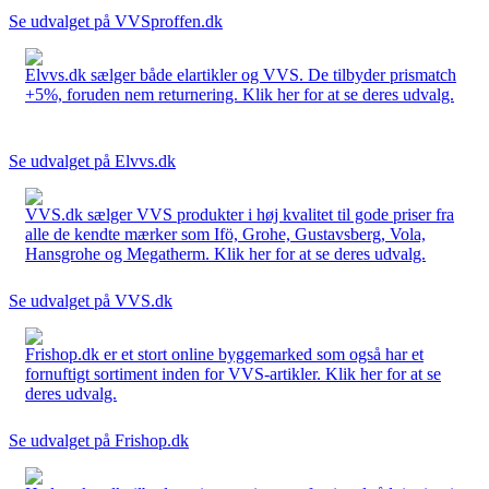
Se udvalget på VVSproffen.dk
Elvvs.dk sælger både elartikler og VVS. De tilbyder prismatch
+5%, foruden nem returnering. Klik her for at se deres udvalg.
Se udvalget på Elvvs.dk
VVS.dk sælger VVS produkter i høj kvalitet til gode priser fra
alle de kendte mærker som Ifö, Grohe, Gustavsberg, Vola,
Hansgrohe og Megatherm. Klik her for at se deres udvalg.
Se udvalget på VVS.dk
Frishop.dk er et stort online byggemarked som også har et
fornuftigt sortiment inden for VVS-artikler. Klik her for at se
deres udvalg.
Se udvalget på Frishop.dk