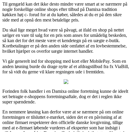
Til gengæld kan det ikke desto mindre være smart at se nærmere på
nogle forskellige online shops efter tilbud på Damixa tradition
køkken høj c- forud for at du køber, således at du er på den sikre
side med at opnå den mest betalelige pris.
Du skal lige meget hvad være så påvagt, at ifald en shop på nettet
sælger en vare til salg for en pris som anses for umådelig beskeden,
så kan det for det meste være et kendetegn på en uægte e-butik.
Kortbetalinger er på den anden side omfattet af en lovbestemmelse,
hvilket hjælper os overfor uægte internet handler.
Vi går generelt ind for shopping med kort eller MobilePay. Som en
anden løsning burde du drage nytte af et afdragstilbud fra fx ViaBill,
for så vidt du gerne vil klare regningen ude i fremtiden.
Forinden folk handler i en Damixa online forretning kunne de ideelt
set betragte e-shoppens forretningsaftale, dog er det i reglen ikke
super spændende.
En nemmere løsning kan derfor være at se nærmere på om online
forretningen er tilsluttet e-mærket, siden det er en påvisning af at
online firmaet respekterer den officielle danske lovgivning, tillige
med at e-firmaet løbende vurderes af eksperter som har indsigt i