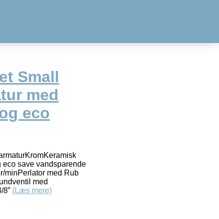
et Small
tur med
 og eco
karmaturKromKeramisk
g eco save vandsparende
ter/minPerlator med Rub
bundventil med
3/8”
(Læs mere)