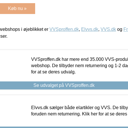
Køb nu »
ebshops i øjeblikket er
VVSproffen.dk
,
Elvvs.dk
,
VVS.dk
og
Fr
iser.
VVSproffen.dk har mere end 35.000 VVS-produk
webshop. De tilbyder nem returnering og 1-2 dag
for at se deres udvalg.
Se udvalget på VVSproffen.dk
Elvvs.dk sælger både elartikler og VVS. De tilb
foruden nem returnering. Klik her for at se deres