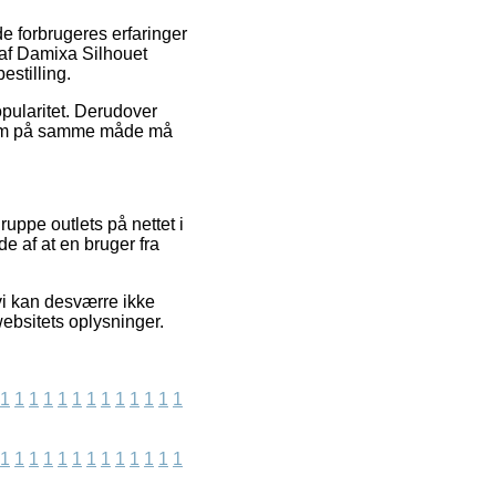
de forbrugeres erfaringer
 af Damixa Silhouet
stilling.
pularitet. Derudover
 som på samme måde må
ruppe outlets på nettet i
e af at en bruger fra
i kan desværre ikke
websitets oplysninger.
1
1
1
1
1
1
1
1
1
1
1
1
1
1
1
1
1
1
1
1
1
1
1
1
1
1