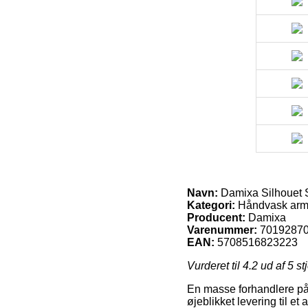
Navn:
Damixa Silhouet S
Kategori:
Håndvask arm
Producent:
Damixa
Varenummer:
7019287
EAN:
5708516823223
Vurderet til
4.2
ud af 5 st
En masse forhandlere på 
øjeblikket levering til et