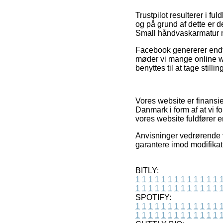
Trustpilot resulterer i f
og på grund af dette er 
Small håndvaskarmatur me
Facebook genererer endvi
møder vi mange online w
benyttes til at tage stilli
Vores website er finansie
Danmark i form af at vi f
vores website fuldfører e
Anvisninger vedrørende 
garantere imod modifikati
BITLY:
1
1
1
1
1
1
1
1
1
1
1
1
1
1
1
1
1
1
1
1
1
1
1
1
1
1
SPOTIFY:
1
1
1
1
1
1
1
1
1
1
1
1
1
1
1
1
1
1
1
1
1
1
1
1
1
1