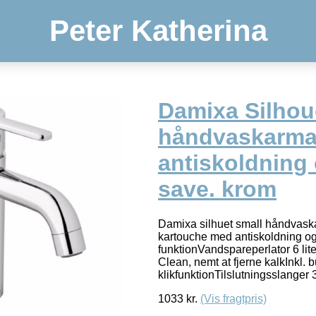
Peter Katherina
Damixa Silhou
håndvaskarma
antiskoldning
save. krom
Damixa silhuet small håndvas
kartouche med antiskoldning o
funktionVandspareperlator 6 li
Clean, nemt at fjerne kalkInkl. 
klikfunktionTilslutningsslanger 
1033
kr.
(Vis fragtpris)