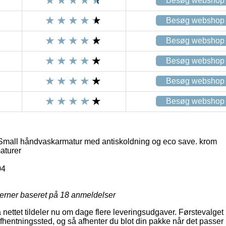
Besøg webshop
Besøg webshop
Besøg webshop
Besøg webshop
Besøg webshop
Besøg webshop
mall håndvaskarmatur med antiskoldning og eco save. krom
aturer
04
jerner baseret på
18
anmeldelser
nettet tildeler nu om dage flere leveringsudgaver. Førstevalget
 afhentningssted, og så afhenter du blot din pakke når det passer 