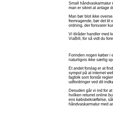
Small håndvaskarmatur m
man er sikret at antage d
Man bør blot ikke overse
fremragende, bør det tit v
ordning, der forsvarer ku
Vi tilråder handler med k
ViaBill, for så vidt du f
Forinden nogen køber i e
naturligvis ikke særlig 
Et andet forslag er at fin
sympol på at internet we
fagfolk som forstår regle
udfordringer ved dit indk
Desuden går vi ind for at
hvilken returret online 
ens købsbekræftelse, sål
håndvaskarmatur med anti