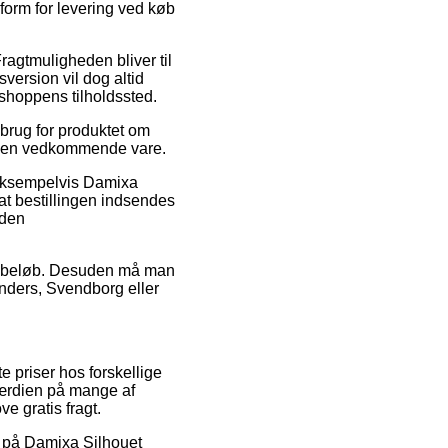
form for levering ved køb
 Fragtmuligheden bliver til
version vil dog altid
 shoppens tilholdssted.
brug for produktet om
for den vedkommende vare.
 eksempelvis Damixa
t bestillingen indsendes
nden
ået beløb. Desuden må man
nders, Svendborg eller
e priser hos forskellige
værdien på mange af
ve gratis fragt.
ud på Damixa Silhouet