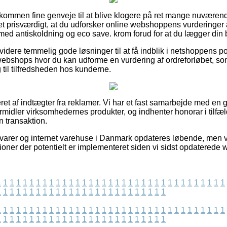
uldkommen fine genveje til at blive klogere på ret mange nuværen
det prisværdigt, at du udforsker online webshoppens vurderinger
d antiskoldning og eco save. krom forud for at du lægger din be
dere temmelig gode løsninger til at få indblik i netshoppens po
ebshops hvor du kan udforme en vurdering af ordreforløbet,
ng til tilfredsheden hos kunderne.
ret af indtægter fra reklamer. Vi har et fast samarbejde med en g
ormidler virksomhedernes produkter, og indhenter honorar i tilfæld
n transaktion.
varer og internet varehuse i Danmark opdateres løbende, men v
oner der potentielt er implementeret siden vi sidst opdaterede 
1
1
1
1
1
1
1
1
1
1
1
1
1
1
1
1
1
1
1
1
1
1
1
1
1
1
1
1
1
1
1
1
1
1
1
1
1
1
1
1
1
1
1
1
1
1
1
1
1
1
1
1
1
1
1
1
1
1
1
1
1
1
1
1
1
1
1
1
1
1
1
1
1
1
1
1
1
1
1
1
1
1
1
1
1
1
1
1
1
1
1
1
1
1
1
1
1
1
1
1
1
1
1
1
1
1
1
1
1
1
1
1
1
1
1
1
1
1
1
1
1
1