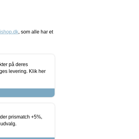
ishop.dk
, som alle har et
ter på deres
es levering. Klik her
yder prismatch +5%,
 udvalg.