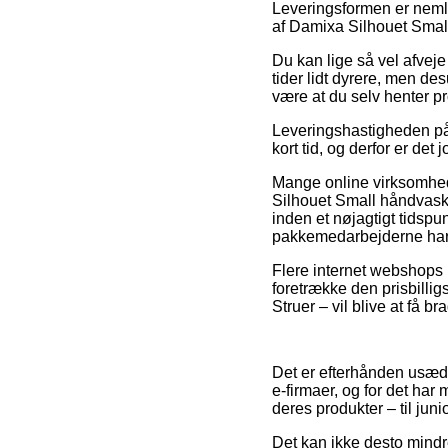
Leveringsformen er nemli
af Damixa Silhouet Smal
Du kan lige så vel afveje 
tider lidt dyrere, men de
være at du selv henter p
Leveringshastigheden på
kort tid, og derfor er de
Mange online virksomhede
Silhouet Small håndvaska
inden et nøjagtigt tidspun
pakkemedarbejderne har 
Flere internet webshops b
foretrække den prisbill
Struer – vil blive at få br
Det er efterhånden usædva
e-firmaer, og for det ha
deres produkter – til juni
Det kan ikke desto mindre