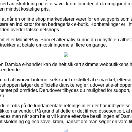
ed antiskoldning og eco save. krom forinden du færdiggør din 
en mindst kostelige pris.
, at når en online shop markedsfører varer for en salgspris som 
ære en indikator for en bedragerisk e-butik. Kortbetalinger er i hv
nden overfor falske netshops.
ort eller MobilePay. Som et alternativ kunne du udnytte en afbet
oretrækker at betale omkostningerne af flere omgange.
n Damixa e-handler kan de helt sikkert skimme webbutikkens ha
spændende.
de ud af hvorvidt internet selskabet er støttet af e-mærket, efters
bshoppen følger de officielle danske regler, udover at e-shoppe
mentet på området. Derudover tilbydes du mulighed for support, n
øb.
 du er obs på de fundamentale retningslinjer der har indflydelse
butikken anvender. På grund af dette er det tilmed essesentielt,
edes man når som helst vil kunne eftervise bestillingen af Dam
skoldning og eco save. krom, uanset om man søger en vare til 