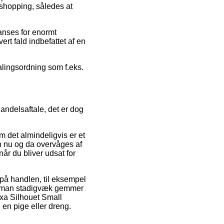
shopping, således at
anses for enormt
ert fald indbefattet af en
alingsordning som f.eks.
ndelsaftale, det er dog
om det almindeligvis er et
n nu og da overvåges af
år du bliver udsat for
 på handlen, til eksempel
 at man stadigvæk gemmer
ixa Silhouet Small
en pige eller dreng.