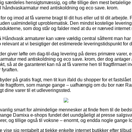
g særdeles hensigtsmæssig, og ofte tillige den mest betalelige 
l håndvaskarmatur med antiskoldning og eco save. krom.
for og imod at få varerne bragt til dit hus eller ud til dit arbejde.
suden ualmindeligt uproblematisk. Den mindst kostelige leverings
rodukterne, som dog står og falder med at du er nærved internet
 Håndvask armaturer kan være vældig central såfremt man har 
t jo relevant at vi besigtiger det estimerede leveringstidspunkt 
r giver løfte om dag-til-dag levering på deres primære varer,
rmatur med antiskoldning og eco save. krom, der dog antager a
kt, så at de garanteret kan nå at få varerne hen til fragtfirmaet i
fyraften.
yder på gratis fragt, men tit kun ifald du shopper for et fastsl
igste fragtform, som mange gange – uafhængig om du bor nær Ra
agt dine varer til et udleveringssted.
nlig smart for almindelige mennesker at finde frem til de bedst
r mange Damixa e-shops fundet det uundgåeligt at presse salgs
orer, og tillige også til voksne – enormt, og endda nogle gange lo
 vise sig rentabelt at tjekke enkelte internet butikker efter tilb