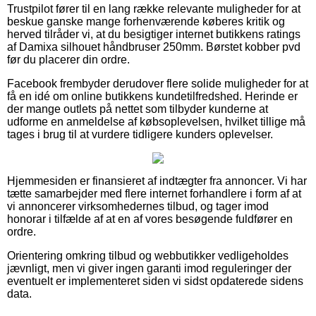
Trustpilot fører til en lang række relevante muligheder for at
beskue ganske mange forhenværende køberes kritik og
herved tilråder vi, at du besigtiger internet butikkens ratings
af Damixa silhouet håndbruser 250mm. Børstet kobber pvd
før du placerer din ordre.
Facebook frembyder derudover flere solide muligheder for at
få en idé om online butikkens kundetilfredshed. Herinde er
der mange outlets på nettet som tilbyder kunderne at
udforme en anmeldelse af købsoplevelsen, hvilket tillige må
tages i brug til at vurdere tidligere kunders oplevelser.
Hjemmesiden er finansieret af indtægter fra annoncer. Vi har
tætte samarbejder med flere internet forhandlere i form af at
vi annoncerer virksomhedernes tilbud, og tager imod
honorar i tilfælde af at en af vores besøgende fuldfører en
ordre.
Orientering omkring tilbud og webbutikker vedligeholdes
jævnligt, men vi giver ingen garanti imod reguleringer der
eventuelt er implementeret siden vi sidst opdaterede sidens
data.