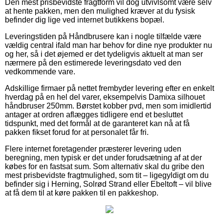
Den mest prisbevidste fragtform vil dog utvivlsomt være selv
at hente pakken, men den mulighed kræver at du fysisk
befinder dig lige ved internet butikkens bopæl.
Leveringstiden på Håndbrusere kan i nogle tilfælde være
vældig central ifald man har behov for dine nye produkter nu
og her, så i det øjemed er det tydeligvis aktuelt at man ser
nærmere på den estimerede leveringsdato ved den
vedkommende vare.
Adskillige firmaer på nettet frembyder levering efter en enkelt
hverdag på en hel del varer, eksempelvis Damixa silhouet
håndbruser 250mm. Børstet kobber pvd, men som imidlertid
antager at ordren aflægges tidligere end et besluttet
tidspunkt, med det formål at de garanteret kan nå at få
pakken fikset forud for at personalet får fri.
Flere internet foretagender præsterer levering uden
beregning, men typisk er det under forudsætning af at der
købes for en fastsat sum. Som alternativ skal du gribe den
mest prisbevidste fragtmulighed, som tit – ligegyldigt om du
befinder sig i Herning, Solrød Strand eller Ebeltoft – vil blive
at få dem til at køre pakken til en pakkeshop.