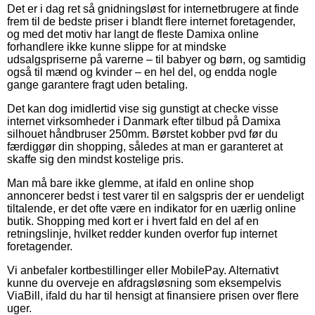
Det er i dag ret så gnidningsløst for internetbrugere at finde
frem til de bedste priser i blandt flere internet foretagender,
og med det motiv har langt de fleste Damixa online
forhandlere ikke kunne slippe for at mindske
udsalgspriserne på varerne – til babyer og børn, og samtidig
også til mænd og kvinder – en hel del, og endda nogle
gange garantere fragt uden betaling.
Det kan dog imidlertid vise sig gunstigt at checke visse
internet virksomheder i Danmark efter tilbud på Damixa
silhouet håndbruser 250mm. Børstet kobber pvd før du
færdiggør din shopping, således at man er garanteret at
skaffe sig den mindst kostelige pris.
Man må bare ikke glemme, at ifald en online shop
annoncerer bedst i test varer til en salgspris der er uendeligt
tiltalende, er det ofte være en indikator for en uærlig online
butik. Shopping med kort er i hvert fald en del af en
retningslinje, hvilket redder kunden overfor fup internet
foretagender.
Vi anbefaler kortbestillinger eller MobilePay. Alternativt
kunne du overveje en afdragsløsning som eksempelvis
ViaBill, ifald du har til hensigt at finansiere prisen over flere
uger.