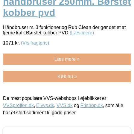
håndbruser 250mm. Børstet
kobber pvd
Håndbruser m. 3 funktioner og Rub Clean der gør det et at
fjerne kalk.Børstet kobber PVD
(Læs mere)
1071
kr.
(Vis fragtpris)
Læs mere »
Køb nu »
De mest populære VVS-webshops i øjeblikket er
VVSproffen.dk
,
Elvvs.dk
,
VVS.dk
og
Frishop.dk
, som alle
har et stort sortiment til gode priser.