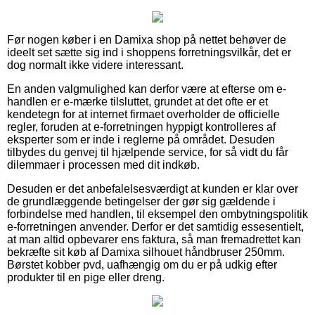
Før nogen køber i en Damixa shop på nettet behøver de
ideelt set sætte sig ind i shoppens forretningsvilkår, det er
dog normalt ikke videre interessant.
En anden valgmulighed kan derfor være at efterse om e-
handlen er e-mærke tilsluttet, grundet at det ofte er et
kendetegn for at internet firmaet overholder de officielle
regler, foruden at e-forretningen hyppigt kontrolleres af
eksperter som er inde i reglerne på området. Desuden
tilbydes du genvej til hjælpende service, for så vidt du får
dilemmaer i processen med dit indkøb.
Desuden er det anbefalelsesværdigt at kunden er klar over
de grundlæggende betingelser der gør sig gældende i
forbindelse med handlen, til eksempel den ombytningspolitik
e-forretningen anvender. Derfor er det samtidig essesentielt,
at man altid opbevarer ens faktura, så man fremadrettet kan
bekræfte sit køb af Damixa silhouet håndbruser 250mm.
Børstet kobber pvd, uafhængig om du er på udkig efter
produkter til en pige eller dreng.