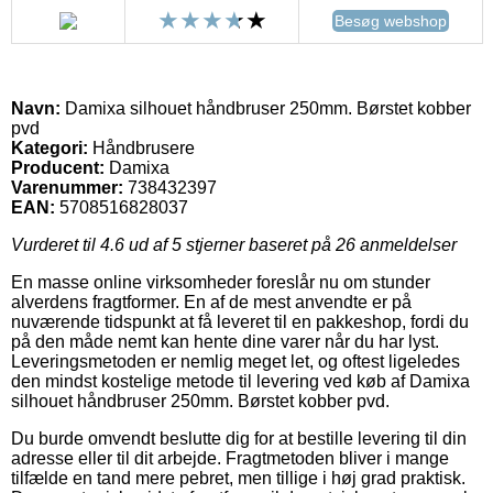
Besøg webshop
Navn:
Damixa silhouet håndbruser 250mm. Børstet kobber
pvd
Kategori:
Håndbrusere
Producent:
Damixa
Varenummer:
738432397
EAN:
5708516828037
Vurderet til
4.6
ud af 5 stjerner baseret på
26
anmeldelser
En masse online virksomheder foreslår nu om stunder
alverdens fragtformer. En af de mest anvendte er på
nuværende tidspunkt at få leveret til en pakkeshop, fordi du
på den måde nemt kan hente dine varer når du har lyst.
Leveringsmetoden er nemlig meget let, og oftest ligeledes
den mindst kostelige metode til levering ved køb af Damixa
silhouet håndbruser 250mm. Børstet kobber pvd.
Du burde omvendt beslutte dig for at bestille levering til din
adresse eller til dit arbejde. Fragtmetoden bliver i mange
tilfælde en tand mere pebret, men tillige i høj grad praktisk.