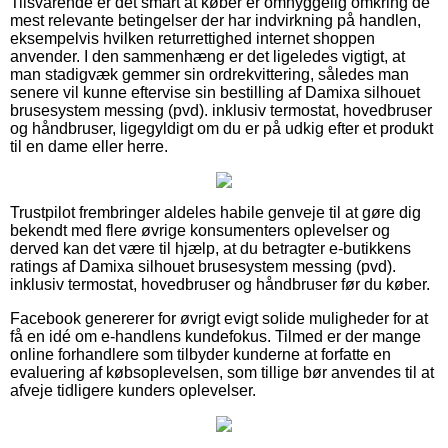
Tilsvarende er det smart at køber er omhyggelig omkring de
mest relevante betingelser der har indvirkning på handlen,
eksempelvis hvilken returrettighed internet shoppen
anvender. I den sammenhæng er det ligeledes vigtigt, at
man stadigvæk gemmer sin ordrekvittering, således man
senere vil kunne eftervise sin bestilling af Damixa silhouet
brusesystem messing (pvd). inklusiv termostat, hovedbruser
og håndbruser, ligegyldigt om du er på udkig efter et produkt
til en dame eller herre.
Trustpilot frembringer aldeles habile genveje til at gøre dig
bekendt med flere øvrige konsumenters oplevelser og
derved kan det være til hjælp, at du betragter e-butikkens
ratings af Damixa silhouet brusesystem messing (pvd).
inklusiv termostat, hovedbruser og håndbruser før du køber.
Facebook genererer for øvrigt evigt solide muligheder for at
få en idé om e-handlens kundefokus. Tilmed er der mange
online forhandlere som tilbyder kunderne at forfatte en
evaluering af købsoplevelsen, som tillige bør anvendes til at
afveje tidligere kunders oplevelser.