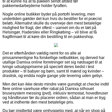
til at kunne nå at få pakken sendt afsted før
pakkemedarbejderne holder fyraften.
Nogle online butikker byder på portofri levering, men
undertiden gælder det kun hvis du bestiller for et præcist
beløb. Alternativt skulle du overveje den mest betalelige
mulighed for fragt, der oftest – uanset om du er tæt på
Helsingør, Haderslev eller Ringkøbing – vil blive at få
fragtfirmaet til at køre din bestilling til en pakkeshop.
Det er efterhånden vældig nemt for os alle at
prissammenligne fra forskellige netbutikker, og derved har
utallige Damixa online forretninger set sig nødsaget til at
tvinge udsalgspriserne på specielt deres bedst i test
produkter – til babyer og børn, samt til mænd og kvinder –
drastisk, og endda nogle gange yde levering uden gebyr.
Men det kan ikke desto mindre være gunstigt at checke indtil
flere online varehuse efter rabat på Damixa silhouet
brusesystem messing (pvd). inklusiv termostat, hovedbruser
og håndbruser før du placerer ordren, sådan at man er tryg
ved at indhente den mest betalelige pris.
Du bør imidlertid være omhyggelig med, at når en shop på