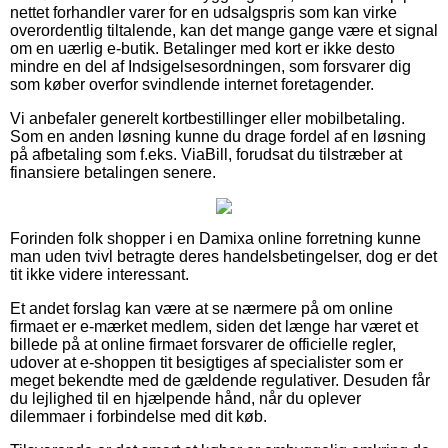
nettet forhandler varer for en udsalgspris som kan virke
overordentlig tiltalende, kan det mange gange være et signal
om en uærlig e-butik. Betalinger med kort er ikke desto
mindre en del af Indsigelsesordningen, som forsvarer dig
som køber overfor svindlende internet foretagender.
Vi anbefaler generelt kortbestillinger eller mobilbetaling.
Som en anden løsning kunne du drage fordel af en løsning
på afbetaling som f.eks. ViaBill, forudsat du tilstræber at
finansiere betalingen senere.
Forinden folk shopper i en Damixa online forretning kunne
man uden tvivl betragte deres handelsbetingelser, dog er det
tit ikke videre interessant.
Et andet forslag kan være at se nærmere på om online
firmaet er e-mærket medlem, siden det længe har været et
billede på at online firmaet forsvarer de officielle regler,
udover at e-shoppen tit besigtiges af specialister som er
meget bekendte med de gældende regulativer. Desuden får
du lejlighed til en hjælpende hånd, når du oplever
dilemmaer i forbindelse med dit køb.