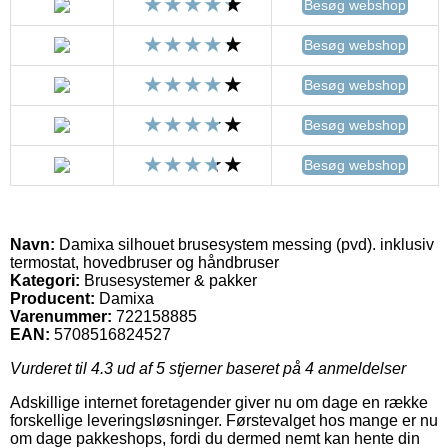
Besøg webshop
Besøg webshop
Besøg webshop
Besøg webshop
Besøg webshop
Navn:
Damixa silhouet brusesystem messing (pvd). inklusiv
termostat, hovedbruser og håndbruser
Kategori:
Brusesystemer & pakker
Producent:
Damixa
Varenummer:
722158885
EAN:
5708516824527
Vurderet til
4.3
ud af 5 stjerner baseret på
4
anmeldelser
Adskillige internet foretagender giver nu om dage en række
forskellige leveringsløsninger. Førstevalget hos mange er nu
om dage pakkeshops, fordi du dermed nemt kan hente din