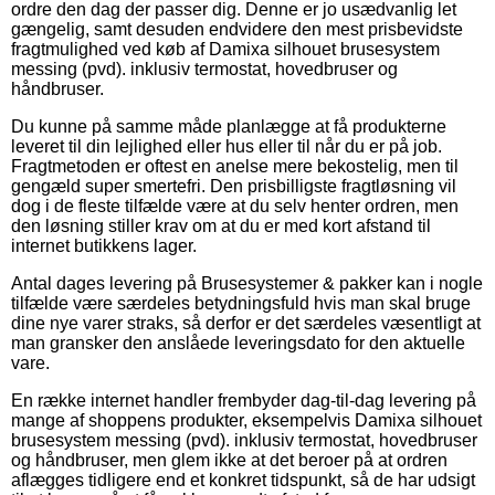
ordre den dag der passer dig. Denne er jo usædvanlig let
gængelig, samt desuden endvidere den mest prisbevidste
fragtmulighed ved køb af Damixa silhouet brusesystem
messing (pvd). inklusiv termostat, hovedbruser og
håndbruser.
Du kunne på samme måde planlægge at få produkterne
leveret til din lejlighed eller hus eller til når du er på job.
Fragtmetoden er oftest en anelse mere bekostelig, men til
gengæld super smertefri. Den prisbilligste fragtløsning vil
dog i de fleste tilfælde være at du selv henter ordren, men
den løsning stiller krav om at du er med kort afstand til
internet butikkens lager.
Antal dages levering på Brusesystemer & pakker kan i nogle
tilfælde være særdeles betydningsfuld hvis man skal bruge
dine nye varer straks, så derfor er det særdeles væsentligt at
man gransker den anslåede leveringsdato for den aktuelle
vare.
En række internet handler frembyder dag-til-dag levering på
mange af shoppens produkter, eksempelvis Damixa silhouet
brusesystem messing (pvd). inklusiv termostat, hovedbruser
og håndbruser, men glem ikke at det beroer på at ordren
aflægges tidligere end et konkret tidspunkt, så de har udsigt