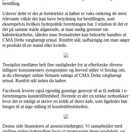
bestilling.
Udover dette er det at foretrække at køber er vaks omkring de mest
relevante vilkår der kan have betydning for bestillingen, som
eksempelvis hvilken byttepolitik forretningen har. I relation til det er
det på samme måde afgørende, at man stadig gemmer sin
købsbekræftelse, således man fremadrettet kan bekræfte handlen af
CMA Delta væghængt urinal. Rustfrit stål, uafhængig om man søger
et produkt til en mand eller kvinde.
Trustpilot medfører helt fine muligheder for at efterforske diverse
tidligere konsumenters synspunkter og herved stiller vi forslag om,
at du eftersøger online firmaets ratings af CMA Delta væghængt
urinal. Rustfrit stål inden du køber.
Facebook leverer også egentlig gunstige genveje til at få indblik i e-
forretningens kundetilfredshed. Herinde er der en række netbutikker
hvor det er muligt at skrive en kritik af deres køb, som ligeledes bør
bruges til at tage stilling til kundetilfredsheden.
Denne side finansieres af annonceindtægter. Vi samarbejder med
utallige online forhandlere hvor vi promoverer deres produkter, og