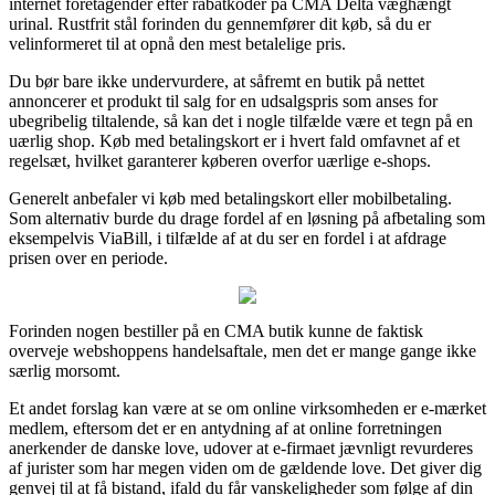
internet foretagender efter rabatkoder på CMA Delta væghængt
urinal. Rustfrit stål forinden du gennemfører dit køb, så du er
velinformeret til at opnå den mest betalelige pris.
Du bør bare ikke undervurdere, at såfremt en butik på nettet
annoncerer et produkt til salg for en udsalgspris som anses for
ubegribelig tiltalende, så kan det i nogle tilfælde være et tegn på en
uærlig shop. Køb med betalingskort er i hvert fald omfavnet af et
regelsæt, hvilket garanterer køberen overfor uærlige e-shops.
Generelt anbefaler vi køb med betalingskort eller mobilbetaling.
Som alternativ burde du drage fordel af en løsning på afbetaling som
eksempelvis ViaBill, i tilfælde af at du ser en fordel i at afdrage
prisen over en periode.
Forinden nogen bestiller på en CMA butik kunne de faktisk
overveje webshoppens handelsaftale, men det er mange gange ikke
særlig morsomt.
Et andet forslag kan være at se om online virksomheden er e-mærket
medlem, eftersom det er en antydning af at online forretningen
anerkender de danske love, udover at e-firmaet jævnligt revurderes
af jurister som har megen viden om de gældende love. Det giver dig
genvej til at få bistand, ifald du får vanskeligheder som følge af din