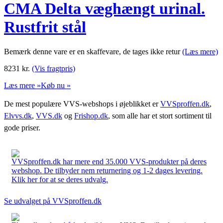
CMA Delta væghængt urinal.
Rustfrit stål
Bemærk denne vare er en skaffevare, de tages ikke retur
(Læs mere)
8231
kr.
(Vis fragtpris)
Læs mere »
Køb nu »
De mest populære VVS-webshops i øjeblikket er
VVSproffen.dk
,
Elvvs.dk
,
VVS.dk
og
Frishop.dk
, som alle har et stort sortiment til
gode priser.
VVSproffen.dk har mere end 35.000 VVS-produkter på deres
webshop. De tilbyder nem returnering og 1-2 dages levering.
Klik her for at se deres udvalg.
Se udvalget på VVSproffen.dk