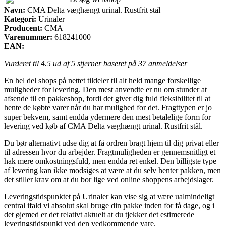
Navn:
CMA Delta væghængt urinal. Rustfrit stål
Kategori:
Urinaler
Producent:
CMA
Varenummer:
618241000
EAN:
Vurderet til
4.5
ud af 5 stjerner baseret på
37
anmeldelser
En hel del shops på nettet tildeler til alt held mange forskellige
muligheder for levering. Den mest anvendte er nu om stunder at
afsende til en pakkeshop, fordi det giver dig fuld fleksibilitet til at
hente de købte varer når du har mulighed for det. Fragttypen er jo
super bekvem, samt endda ydermere den mest betalelige form for
levering ved køb af CMA Delta væghængt urinal. Rustfrit stål.
Du bør alternativt udse dig at få ordren bragt hjem til dig privat eller
til adressen hvor du arbejder. Fragtmuligheden er gennemsnitligt et
hak mere omkostningsfuld, men endda ret enkel. Den billigste type
af levering kan ikke modsiges at være at du selv henter pakken, men
det stiller krav om at du bor lige ved online shoppens arbejdslager.
Leveringstidspunktet på Urinaler kan vise sig at være ualmindeligt
central ifald vi absolut skal bruge din pakke inden for få dage, og i
det øjemed er det relativt aktuelt at du tjekker det estimerede
leveringstidspunkt ved den vedkommende vare.