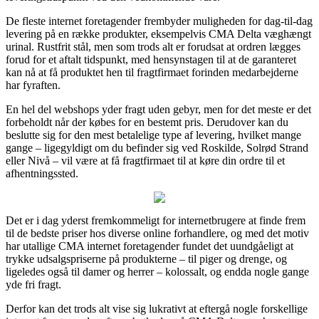
De fleste internet foretagender frembyder muligheden for dag-til-dag
levering på en række produkter, eksempelvis CMA Delta væghængt
urinal. Rustfrit stål, men som trods alt er forudsat at ordren lægges
forud for et aftalt tidspunkt, med hensynstagen til at de garanteret
kan nå at få produktet hen til fragtfirmaet forinden medarbejderne
har fyraften.
En hel del webshops yder fragt uden gebyr, men for det meste er det
forbeholdt når der købes for en bestemt pris. Derudover kan du
beslutte sig for den mest betalelige type af levering, hvilket mange
gange – ligegyldigt om du befinder sig ved Roskilde, Solrød Strand
eller Nivå – vil være at få fragtfirmaet til at køre din ordre til et
afhentningssted.
Det er i dag yderst fremkommeligt for internetbrugere at finde frem
til de bedste priser hos diverse online forhandlere, og med det motiv
har utallige CMA internet foretagender fundet det uundgåeligt at
trykke udsalgspriserne på produkterne – til piger og drenge, og
ligeledes også til damer og herrer – kolossalt, og endda nogle gange
yde fri fragt.
Derfor kan det trods alt vise sig lukrativt at eftergå nogle forskellige