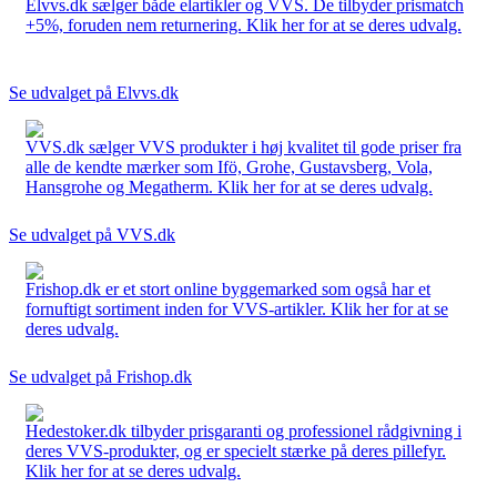
Elvvs.dk sælger både elartikler og VVS. De tilbyder prismatch
+5%, foruden nem returnering. Klik her for at se deres udvalg.
Se udvalget på Elvvs.dk
VVS.dk sælger VVS produkter i høj kvalitet til gode priser fra
alle de kendte mærker som Ifö, Grohe, Gustavsberg, Vola,
Hansgrohe og Megatherm. Klik her for at se deres udvalg.
Se udvalget på VVS.dk
Frishop.dk er et stort online byggemarked som også har et
fornuftigt sortiment inden for VVS-artikler. Klik her for at se
deres udvalg.
Se udvalget på Frishop.dk
Hedestoker.dk tilbyder prisgaranti og professionel rådgivning i
deres VVS-produkter, og er specielt stærke på deres pillefyr.
Klik her for at se deres udvalg.