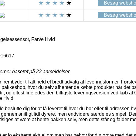
Besøg websh
Besøg websh
gelsessensor, Farve Hvid
016617
jerner baseret på
23
anmeldelser
r frembyder til alt held et bredt udvalg af leveringsformer. Førs
n pakkeshop, hvor du selv afhenter de købte produkter når det pa
til, og oftest ligeledes den billigste leveringsversion ved køb af
e Hvid.
slutte dig for at få leveret til hvor du bor eller til adressen hv
gennemsnitligt lidt dyrere, men endvidere særdeles simpel. De
siges at være at hente pakken selv, men dette står og falder me
 er jo ekstremt aktuel om man har behov for din ordre med det