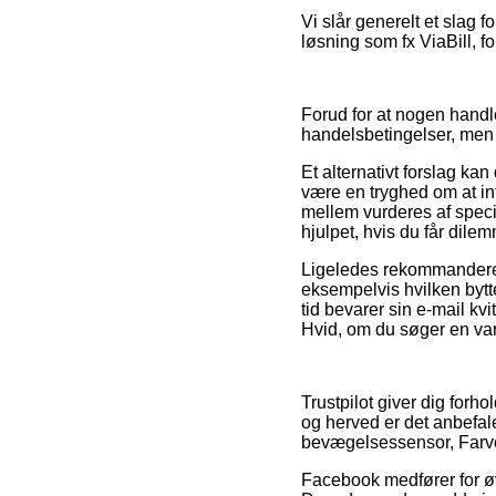
Vi slår generelt et slag 
løsning som fx ViaBill, f
Forud for at nogen handl
handelsbetingelser, men 
Et alternativt forslag ka
være en tryghed om at int
mellem vurderes af specia
hjulpet, hvis du får dile
Ligeledes rekommanderer 
eksempelvis hvilken bytte
tid bevarer sin e-mail k
Hvid, om du søger en vare
Trustpilot giver dig for
og herved er det anbefal
bevægelsessensor, Farve 
Facebook medfører for øvr