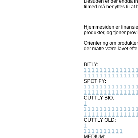
Desuden er der endda int
tilmed må benyttes til a
Hjemmesiden er finansiere
produkter, og tjener provi
Orientering om produkter
der måtte være lavet efte
BITLY:
1
1
1
1
1
1
1
1
1
1
1
1
1
1
1
1
1
1
1
1
1
1
1
1
1
1
SPOTIFY:
1
1
1
1
1
1
1
1
1
1
1
1
1
1
1
1
1
1
1
1
1
1
1
1
1
1
CUTTLY BIO:
1
1
1
1
1
1
1
1
1
1
1
1
1
1
1
1
1
1
1
1
1
1
1
1
1
1
1
CUTTLY OLD:
1
1
1
1
1
1
1
1
1
1
1
MEDIUM: