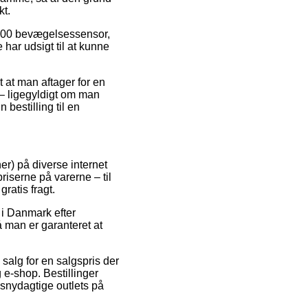
kt.
c 700 bevægelsessensor,
 har udsigt til at kunne
 at man aftager for en
 – ligegyldigt om man
 bestilling til en
r) på diverse internet
riserne på varerne – til
ratis fragt.
 i Danmark efter
 man er garanteret at
l salg for en salgspris der
 e-shop. Bestillinger
 snydagtige outlets på