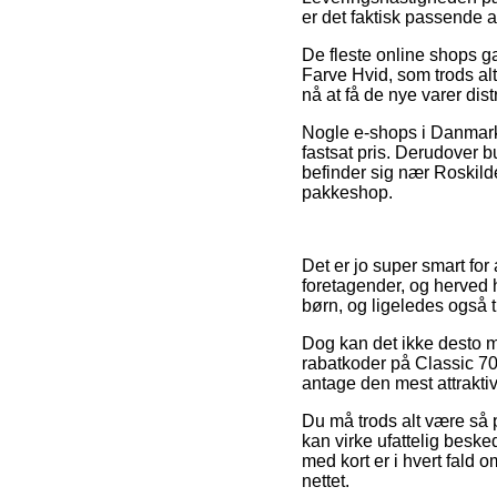
er det faktisk passende a
De fleste online shops g
Farve Hvid, som trods alt 
nå at få de nye varer dist
Nogle e-shops i Danmark 
fastsat pris. Derudover 
befinder sig nær Roskilde
pakkeshop.
Det er jo super smart fo
foretagender, og herved h
børn, og ligeledes også 
Dog kan det ikke desto m
rabatkoder på Classic 70
antage den mest attraktiv
Du må trods alt være så på
kan virke ufattelig beske
med kort er i hvert fald
nettet.