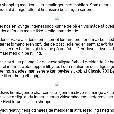
for shopping med kort eller betalinger med mobilen. Som alterna
orudsat du higer efter at finansiere betalingen senere.
er hos en Øvrige internet shop kunne de på en vis måde få over
det er for det meste ikke særlig spændende.
n derfor være at efterse om internet forhandleren er e-mærket med
ernet forhandleren opfylder de opstillede regler, samt at e-forh
lister der har indsigt i lovene på området. Derudover tilbydes du
mmaer med din bestilling.
vi at du er på vagt for de væsentligste forhold gældende for be
ret internet webshoppen tilbyder. I den relation er det tillige af
vittering, således man senere kan bevise sit køb af Classic 700
 til en dreng eller pige.
holdsvis fremragende chancer for at gennemstøve ret mange aktuel
elsesværdigt, at du læser internet virksomhedens bedømmelser 
Hvid forud for at du shopper.
igt relativt hensigtsmæssige metoder til at få et kig ind i netsh