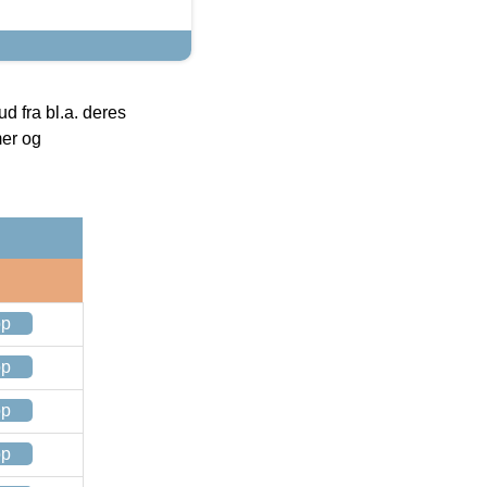
 fra bl.a. deres
mer og
op
op
op
op