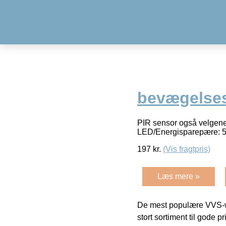
bevægelses
PIR sensor også velgenet 
LED/Energisparepære: 
197
kr.
(Vis fragtpris)
Læs mere »
De mest populære VVS-w
stort sortiment til gode pr