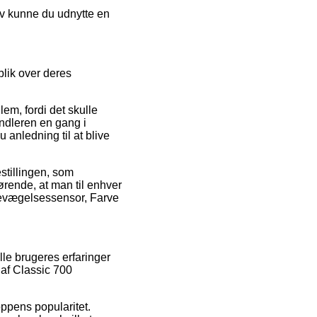
tiv kunne du udnytte en
blik over deres
lem, fordi det skulle
andleren en gang i
 anledning til at blive
stillingen, som
gørende, at man til enhver
 bevægelsessensor, Farve
le brugeres erfaringer
af Classic 700
oppens popularitet.