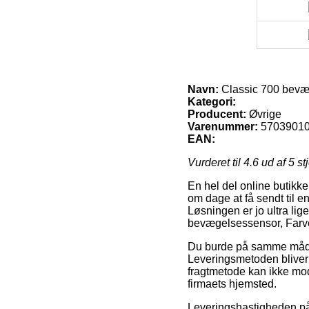
Navn:
Classic 700 bevæ
Kategori:
Producent:
Øvrige
Varenummer:
5703901
EAN:
Vurderet til
4.6
ud af 5 st
En hel del online butikke
om dage at få sendt til e
Løsningen er jo ultra lige
bevægelsessensor, Farv
Du burde på samme måde be
Leveringsmetoden bliver 
fragtmetode kan ikke mod
firmaets hjemsted.
Leveringshastigheden på