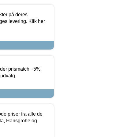
ter på deres
es levering. Klik her
yder prismatch +5%,
 udvalg.
de priser fra alle de
la, Hansgrohe og