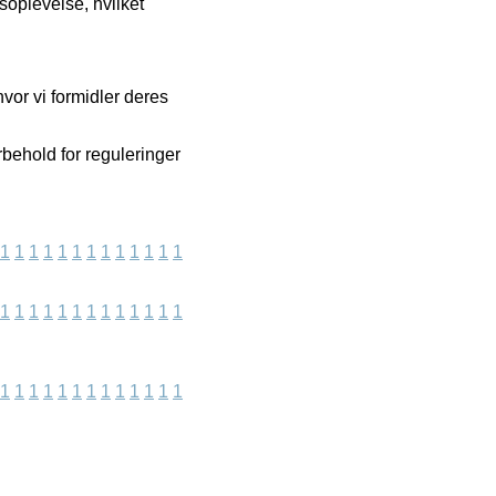
oplevelse, hvilket
hvor vi formidler deres
behold for reguleringer
1
1
1
1
1
1
1
1
1
1
1
1
1
1
1
1
1
1
1
1
1
1
1
1
1
1
1
1
1
1
1
1
1
1
1
1
1
1
1