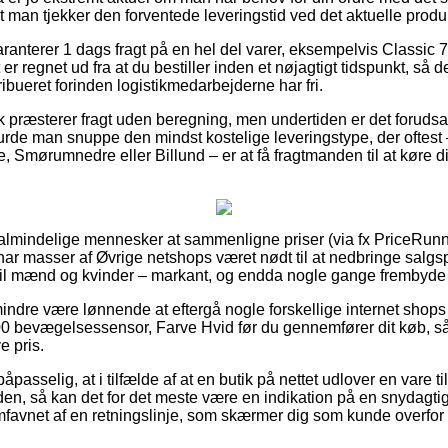
t man tjekker den forventede leveringstid ved det aktuelle produ
aranterer 1 dags fragt på en hel del varer, eksempelvis Classi
er regnet ud fra at du bestiller inden et nøjagtigt tidspunkt, så de
ribueret forinden logistikmedarbejderne har fri.
præsterer fragt uden beregning, men undertiden er det forudsat
burde man snuppe den mindst kostelige leveringstype, der oftest
, Smørumnedre eller Billund – er at få fragtmanden til at køre din
r almindelige mennesker at sammenligne priser (via fx PriceRunne
ar masser af Øvrige netshops været nødt til at nedbringe salgsp
til mænd og kvinder – markant, og endda nogle gange frembyde g
indre være lønnende at eftergå nogle forskellige internet shops
0 bevægelsessensor, Farve Hvid før du gennemfører dit køb, så
e pris.
passelig, at i tilfælde af at en butik på nettet udlover en vare ti
den, så kan det for det meste være en indikation på en snydagtig
 omfavnet af en retningslinje, som skærmer dig som kunde overfor