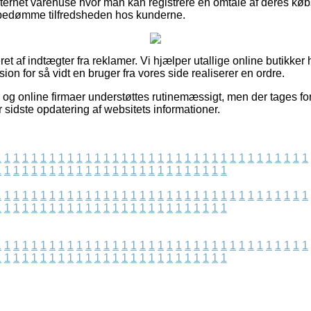
ernet varehuse hvor man kan registrere en omtale af deres købs
t bedømme tilfredsheden hos kunderne.
t af indtægter fra reklamer. Vi hjælper utallige online butikker 
sion for så vidt en bruger fra vores side realiserer en ordre.
 og online firmaer understøttes rutinemæssigt, men der tages for
r sidste opdatering af websitets informationer.
1
1
1
1
1
1
1
1
1
1
1
1
1
1
1
1
1
1
1
1
1
1
1
1
1
1
1
1
1
1
1
1
1
1
1
1
1
1
1
1
1
1
1
1
1
1
1
1
1
1
1
1
1
1
1
1
1
1
1
1
1
1
1
1
1
1
1
1
1
1
1
1
1
1
1
1
1
1
1
1
1
1
1
1
1
1
1
1
1
1
1
1
1
1
1
1
1
1
1
1
1
1
1
1
1
1
1
1
1
1
1
1
1
1
1
1
1
1
1
1
1
1
1
1
1
1
1
1
1
1
1
1
1
1
1
1
1
1
1
1
1
1
1
1
1
1
1
1
1
1
1
1
1
1
1
1
1
1
1
1
1
1
1
1
1
1
1
1
1
1
1
1
1
1
1
1
1
1
1
1
1
1
1