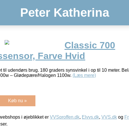
Peter Katherina
Classic 700
sensor, Farve Hvid
til udendørs brug. 180 graders synsvinkel i op til 10 meter. Bel
500w – Glødepære/Halogen 1100w.
(Læs mere)
Køb nu »
ebshops i øjeblikket er
VVSproffen.dk
,
Elvvs.dk
,
VVS.dk
og
Fr
iser.