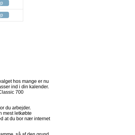
op
op
tevalget hos mange er nu
sser ind i din kalender.
 Classic 700
or du arbejder.
n mest letkøbte
d at du bor nær internet
 samme, så af den grund