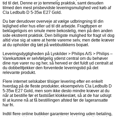
tid til det. Denne er jo temmelig praktisk, samt desuden
tilmed den mest prisbevidste leveringsmulighed ved køb af
Cla Ledbulb D 5-35w E27 Gold.
Du bør derudover overveje at vælge udbringning til din
lejlighed eller hus eller ud til dit arbejde. Fragttypen er
beklageligvis en smule mere bekostelig, men på den anden
side ekstremt praktisk. Den billigste mulighed for fragt vil dog
altid vise sig at være at hente varerne selv, men dette kræver
at du opholder dig tæt på webbutikkens bopæl.
Leveringsdygtigheden på Lyskilder > Philips A/S > Philips –
Varekartotek er selvfølgelig yderst central om du behøver
dine nye varer nu og her, så herved er det fuldt ud centralt at
du dobbelttjekker den forventede leveringstid på det
relevante produkt.
Flere internet selskaber tilsiger levering efter en enkelt
hverdag på de fleste produkter, eksempelvis Cla Ledbulb D
5-35w E27 Gold, men som ikke desto mindre kræver at du
når at bestille før et fastslået klokkeslæt, så at de har udsigt
til at kunne nå at få bestillingen afsted før de lageransatte
har fri.
Indtil flere online butikker garanterer levering uden betaling,