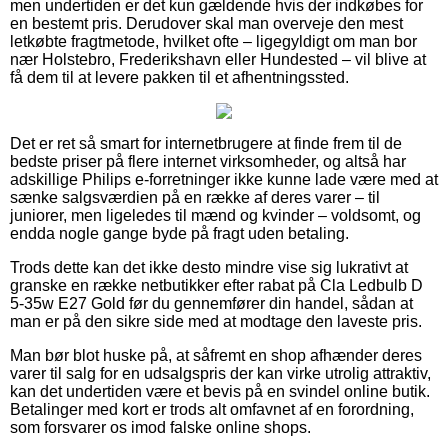
men undertiden er det kun gældende hvis der indkøbes for
en bestemt pris. Derudover skal man overveje den mest
letkøbte fragtmetode, hvilket ofte – ligegyldigt om man bor
nær Holstebro, Frederikshavn eller Hundested – vil blive at
få dem til at levere pakken til et afhentningssted.
Det er ret så smart for internetbrugere at finde frem til de
bedste priser på flere internet virksomheder, og altså har
adskillige Philips e-forretninger ikke kunne lade være med at
sænke salgsværdien på en række af deres varer – til
juniorer, men ligeledes til mænd og kvinder – voldsomt, og
endda nogle gange byde på fragt uden betaling.
Trods dette kan det ikke desto mindre vise sig lukrativt at
granske en række netbutikker efter rabat på Cla Ledbulb D
5-35w E27 Gold før du gennemfører din handel, sådan at
man er på den sikre side med at modtage den laveste pris.
Man bør blot huske på, at såfremt en shop afhænder deres
varer til salg for en udsalgspris der kan virke utrolig attraktiv,
kan det undertiden være et bevis på en svindel online butik.
Betalinger med kort er trods alt omfavnet af en forordning,
som forsvarer os imod falske online shops.