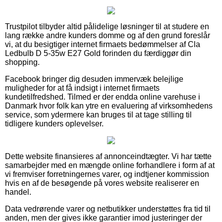
Trustpilot tilbyder altid pålidelige løsninger til at studere en
lang række andre kunders domme og af den grund foreslår
vi, at du besigtiger internet firmaets bedømmelser af Cla
Ledbulb D 5-35w E27 Gold forinden du færdiggør din
shopping.
Facebook bringer dig desuden immervæk belejlige
muligheder for at få indsigt i internet firmaets
kundetilfredshed. Tilmed er der endda online varehuse i
Danmark hvor folk kan ytre en evaluering af virksomhedens
service, som ydermere kan bruges til at tage stilling til
tidligere kunders oplevelser.
Dette website finansieres af annonceindtægter. Vi har tætte
samarbejder med en mængde online forhandlere i form af at
vi fremviser forretningernes varer, og indtjener kommission
hvis en af de besøgende på vores website realiserer en
handel.
Data vedrørende varer og netbutikker understøttes fra tid til
anden, men der gives ikke garantier imod justeringer der