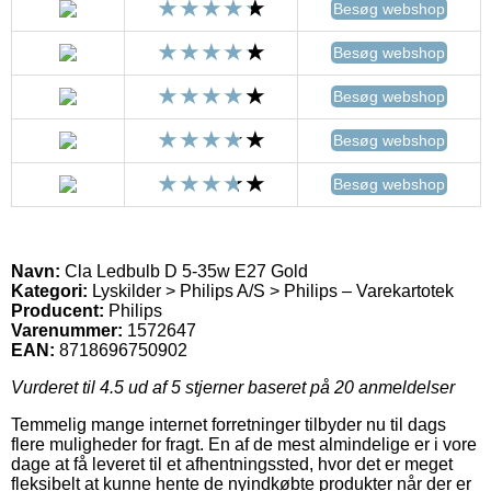
Besøg webshop
Besøg webshop
Besøg webshop
Besøg webshop
Besøg webshop
Navn:
Cla Ledbulb D 5-35w E27 Gold
Kategori:
Lyskilder > Philips A/S > Philips – Varekartotek
Producent:
Philips
Varenummer:
1572647
EAN:
8718696750902
Vurderet til
4.5
ud af 5 stjerner baseret på
20
anmeldelser
Temmelig mange internet forretninger tilbyder nu til dags
flere muligheder for fragt. En af de mest almindelige er i vore
dage at få leveret til et afhentningssted, hvor det er meget
fleksibelt at kunne hente de nyindkøbte produkter når der er