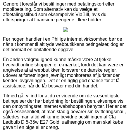
Generelt foreslår vi bestillinger med betalingskort eller
mobilbetaling. Som alternativ kan du vælge et
afbetalingstilbud som eksempelvis ViaBill, hvis du
efterspørger at finansiere pengene i flere bidder.
Før nogen handler i en Philips internet virksomhed bør de
når alt kommer til alt tyde webbutikkens betingelser, dog er
det normalt en omfattende opgave.
En anden valgmulighed kunne måske være at tjekke
hvorvidt online shoppen er e-mærket, fordi det kan være en
angivelse af at webbutikken forsvarer de danske regler,
udover at forretningen jævnligt monitoreres af jurister der
kender lovgivningen. Det er en rigtig god chance for at få
assistance, når du får besvær med din handel.
Tilmed går vi ind for at du er vidende om de væsentligste
betingelser der har betydning for bestillingen, eksempelvis
den ombytningsret internet webshoppen benytter. Her er det
også essesentielt, at man stadig bevarer sin kvitteringsmail,
således man altid vil kunne bevidne bestillingen af Cla
Ledbulb D 5-35w E27 Gold, uafhængig om man skal købe
gave til en pige eller dreng.