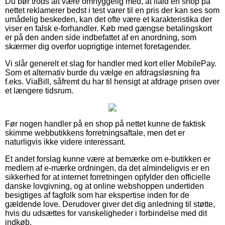
Du bør trods alt være omhyggelig med, at ifald en shop på
nettet reklamerer bedst i test varer til en pris der kan ses som
umådelig beskeden, kan det ofte være et karakteristika der
viser en falsk e-forhandler. Køb med gængse betalingskort
er på den anden side indbefattet af en anordning, som
skærmer dig overfor uoprigtige internet foretagender.
Vi slår generelt et slag for handler med kort eller MobilePay.
Som et alternativ burde du vælge en afdragsløsning fra
f.eks. ViaBill, såfremt du har til hensigt at afdrage prisen over
et længere tidsrum.
Før nogen handler på en shop på nettet kunne de faktisk
skimme webbutikkens forretningsaftale, men det er
naturligvis ikke videre interessant.
Et andet forslag kunne være at bemærke om e-butikken er
medlem af e-mærke ordningen, da det almindeligvis er en
sikkerhed for at internet forretningen opfylder den officielle
danske lovgivning, og at online webshoppen undertiden
besigtiges af fagfolk som har ekspertise inden for de
gældende love. Derudover giver det dig anledning til støtte,
hvis du udsættes for vanskeligheder i forbindelse med dit
indkøb.