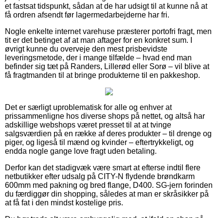
et fastsat tidspunkt, sådan at de har udsigt til at kunne nå at
få ordren afsendt før lagermedarbejderne har fri.
Nogle enkelte internet varehuse præsterer portofri fragt, men
tit er det betinget af at man aftager for en konkret sum. I
øvrigt kunne du overveje den mest prisbevidste
leveringsmetode, der i mange tilfælde – hvad end man
befinder sig tæt på Randers, Lillerød eller Sorø – vil blive at
få fragtmanden til at bringe produkterne til en pakkeshop.
Det er særligt uproblematisk for alle og enhver at
prissammenligne hos diverse shops på nettet, og altså har
adskillige webshops været presset til at at tvinge
salgsværdien på en række af deres produkter – til drenge og
piger, og ligeså til mænd og kvinder – eftertrykkeligt, og
endda nogle gange love fragt uden betaling.
Derfor kan det stadigvæk være smart at efterse indtil flere
netbutikker efter udsalg på CITY-N flydende brøndkarm
600mm med pakning og bred flange, D400. SG-jern forinden
du færdiggør din shopping, således at man er skråsikker på
at få fat i den mindst kostelige pris.