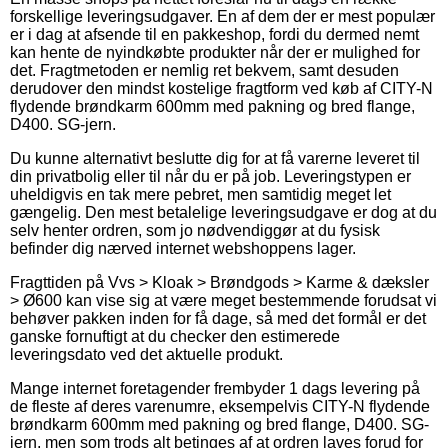
forskellige leveringsudgaver. En af dem der er mest populær
er i dag at afsende til en pakkeshop, fordi du dermed nemt
kan hente de nyindkøbte produkter når der er mulighed for
det. Fragtmetoden er nemlig ret bekvem, samt desuden
derudover den mindst kostelige fragtform ved køb af CITY-N
flydende brøndkarm 600mm med pakning og bred flange,
D400. SG-jern.
Du kunne alternativt beslutte dig for at få varerne leveret til
din privatbolig eller til når du er på job. Leveringstypen er
uheldigvis en tak mere pebret, men samtidig meget let
gængelig. Den mest betalelige leveringsudgave er dog at du
selv henter ordren, som jo nødvendiggør at du fysisk
befinder dig nærved internet webshoppens lager.
Fragttiden på Vvs > Kloak > Brøndgods > Karme & dæksler
> Ø600 kan vise sig at være meget bestemmende forudsat vi
behøver pakken inden for få dage, så med det formål er det
ganske fornuftigt at du checker den estimerede
leveringsdato ved det aktuelle produkt.
Mange internet foretagender frembyder 1 dags levering på
de fleste af deres varenumre, eksempelvis CITY-N flydende
brøndkarm 600mm med pakning og bred flange, D400. SG-
jern, men som trods alt betinges af at ordren laves forud for