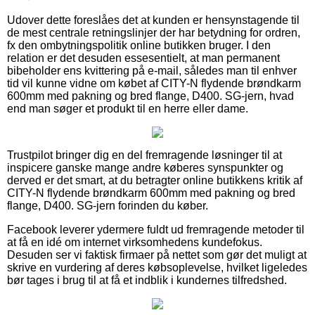
Udover dette foreslåes det at kunden er hensynstagende til
de mest centrale retningslinjer der har betydning for ordren,
fx den ombytningspolitik online butikken bruger. I den
relation er det desuden essesentielt, at man permanent
bibeholder ens kvittering på e-mail, således man til enhver
tid vil kunne vidne om købet af CITY-N flydende brøndkarm
600mm med pakning og bred flange, D400. SG-jern, hvad
end man søger et produkt til en herre eller dame.
Trustpilot bringer dig en del fremragende løsninger til at
inspicere ganske mange andre køberes synspunkter og
derved er det smart, at du betragter online butikkens kritik af
CITY-N flydende brøndkarm 600mm med pakning og bred
flange, D400. SG-jern forinden du køber.
Facebook leverer ydermere fuldt ud fremragende metoder til
at få en idé om internet virksomhedens kundefokus.
Desuden ser vi faktisk firmaer på nettet som gør det muligt at
skrive en vurdering af deres købsoplevelse, hvilket ligeledes
bør tages i brug til at få et indblik i kundernes tilfredshed.