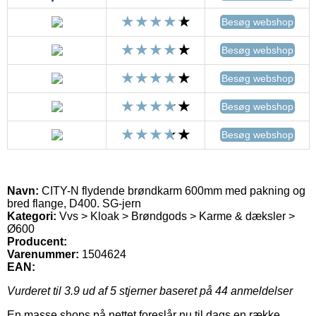
Besøg webshop
Besøg webshop
Besøg webshop
Besøg webshop
Besøg webshop
Navn:
CITY-N flydende brøndkarm 600mm med pakning og
bred flange, D400. SG-jern
Kategori:
Vvs > Kloak > Brøndgods > Karme & dæksler >
Ø600
Producent:
Varenummer:
1504624
EAN:
Vurderet til
3.9
ud af 5 stjerner baseret på
44
anmeldelser
En masse shops på nettet foreslår nu til dags en række