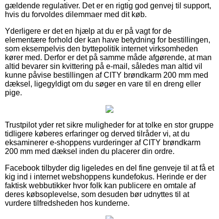
gældende regulativer. Det er en rigtig god genvej til support,
hvis du forvoldes dilemmaer med dit køb.
Yderligere er det en hjælp at du er på vagt for de
elementære forhold der kan have betydning for bestillingen,
som eksempelvis den byttepolitik internet virksomheden
kører med. Derfor er det på samme måde afgørende, at man
altid bevarer sin kvittering på e-mail, således man altid vil
kunne påvise bestillingen af CITY brøndkarm 200 mm med
dæksel, ligegyldigt om du søger en vare til en dreng eller
pige.
Trustpilot yder ret sikre muligheder for at tolke en stor gruppe
tidligere køberes erfaringer og derved tilråder vi, at du
eksaminerer e-shoppens vurderinger af CITY brøndkarm
200 mm med dæksel inden du placerer din ordre.
Facebook tilbyder dig ligeledes en del fine genveje til at få et
kig ind i internet webshoppens kundefokus. Herinde er der
faktisk webbutikker hvor folk kan publicere en omtale af
deres købsoplevelse, som desuden bør udnyttes til at
vurdere tilfredsheden hos kunderne.