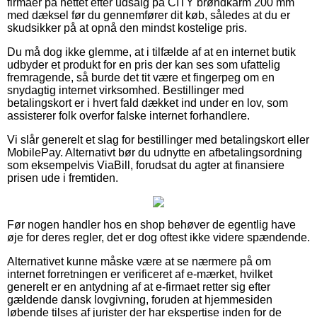
firmaer på nettet efter udsalg på CITY brøndkarm 200 mm
med dæksel før du gennemfører dit køb, således at du er
skudsikker på at opnå den mindst kostelige pris.
Du må dog ikke glemme, at i tilfælde af at en internet butik
udbyder et produkt for en pris der kan ses som ufattelig
fremragende, så burde det tit være et fingerpeg om en
snydagtig internet virksomhed. Bestillinger med
betalingskort er i hvert fald dækket ind under en lov, som
assisterer folk overfor falske internet forhandlere.
Vi slår generelt et slag for bestillinger med betalingskort eller
MobilePay. Alternativt bør du udnytte en afbetalingsordning
som eksempelvis ViaBill, forudsat du agter at finansiere
prisen ude i fremtiden.
Før nogen handler hos en shop behøver de egentlig have
øje for deres regler, det er dog oftest ikke videre spændende.
Alternativet kunne måske være at se nærmere på om
internet forretningen er verificeret af e-mærket, hvilket
generelt er en antydning af at e-firmaet retter sig efter
gældende dansk lovgivning, foruden at hjemmesiden
løbende tilses af jurister der har ekspertise inden for de