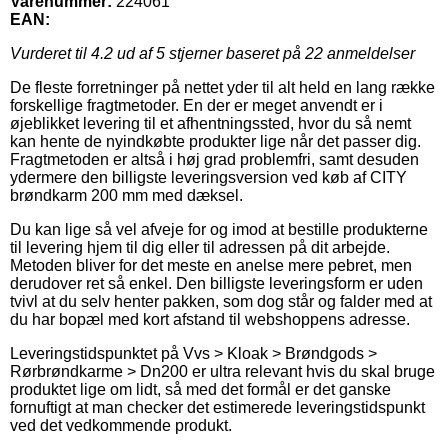
Varenummer:
224061
EAN:
Vurderet til
4.2
ud af 5 stjerner baseret på
22
anmeldelser
De fleste forretninger på nettet yder til alt held en lang række
forskellige fragtmetoder. En der er meget anvendt er i
øjeblikket levering til et afhentningssted, hvor du så nemt
kan hente de nyindkøbte produkter lige når det passer dig.
Fragtmetoden er altså i høj grad problemfri, samt desuden
ydermere den billigste leveringsversion ved køb af CITY
brøndkarm 200 mm med dæksel.
Du kan lige så vel afveje for og imod at bestille produkterne
til levering hjem til dig eller til adressen på dit arbejde.
Metoden bliver for det meste en anelse mere pebret, men
derudover ret så enkel. Den billigste leveringsform er uden
tvivl at du selv henter pakken, som dog står og falder med at
du har bopæl med kort afstand til webshoppens adresse.
Leveringstidspunktet på Vvs > Kloak > Brøndgods >
Rørbrøndkarme > Dn200 er ultra relevant hvis du skal bruge
produktet lige om lidt, så med det formål er det ganske
fornuftigt at man checker det estimerede leveringstidspunkt
ved det vedkommende produkt.