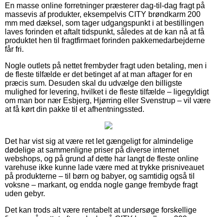
En masse online forretninger præsterer dag-til-dag fragt på
massevis af produkter, eksempelvis CITY brøndkarm 200
mm med dæksel, som tager udgangspunkt i at bestillingen
laves forinden et aftalt tidspunkt, således at de kan nå at få
produktet hen til fragtfirmaet forinden pakkemedarbejderne
får fri.
Nogle outlets på nettet frembyder fragt uden betaling, men i
de fleste tilfælde er det betinget af at man aftager for en
præcis sum. Desuden skal du udvælge den billigste
mulighed for levering, hvilket i de fleste tilfælde – ligegyldigt
om man bor nær Esbjerg, Hjørring eller Svenstrup – vil være
at få kørt din pakke til et afhentningssted.
Det har vist sig at være ret let gængeligt for almindelige
dødelige at sammenligne priser på diverse internet
webshops, og på grund af dette har langt de fleste online
varehuse ikke kunne lade være med at trykke prisniveauet
på produkterne – til børn og babyer, og samtidig også til
voksne – markant, og endda nogle gange frembyde fragt
uden gebyr.
Det kan trods alt være rentabelt at undersøge forskellige