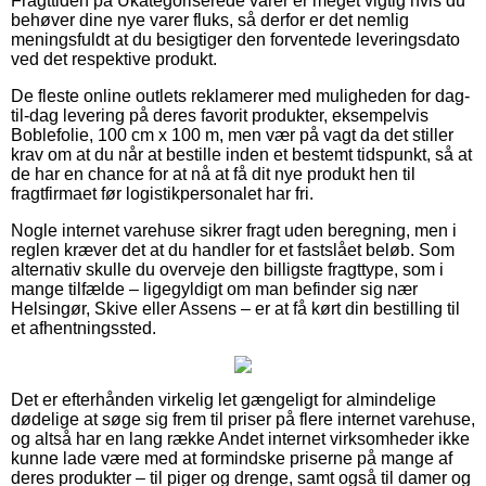
Fragttiden på Ukategoriserede varer er meget vigtig hvis du
behøver dine nye varer fluks, så derfor er det nemlig
meningsfuldt at du besigtiger den forventede leveringsdato
ved det respektive produkt.
De fleste online outlets reklamerer med muligheden for dag-
til-dag levering på deres favorit produkter, eksempelvis
Boblefolie, 100 cm x 100 m, men vær på vagt da det stiller
krav om at du når at bestille inden et bestemt tidspunkt, så at
de har en chance for at nå at få dit nye produkt hen til
fragtfirmaet før logistikpersonalet har fri.
Nogle internet varehuse sikrer fragt uden beregning, men i
reglen kræver det at du handler for et fastslået beløb. Som
alternativ skulle du overveje den billigste fragttype, som i
mange tilfælde – ligegyldigt om man befinder sig nær
Helsingør, Skive eller Assens – er at få kørt din bestilling til
et afhentningssted.
Det er efterhånden virkelig let gængeligt for almindelige
dødelige at søge sig frem til priser på flere internet varehuse,
og altså har en lang række Andet internet virksomheder ikke
kunne lade være med at formindske priserne på mange af
deres produkter – til piger og drenge, samt også til damer og