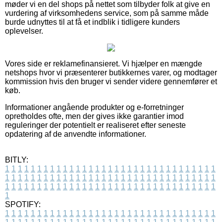
møder vi en del shops på nettet som tilbyder folk at give en
vurdering af virksomhedens service, som på samme måde
burde udnyttes til at få et indblik i tidligere kunders
oplevelser.
Vores side er reklamefinansieret. Vi hjælper en mængde
netshops hvor vi præsenterer butikkernes varer, og modtager
kommission hvis den bruger vi sender videre gennemfører et
køb.
Informationer angående produkter og e-forretninger
opretholdes ofte, men der gives ikke garantier imod
reguleringer der potentielt er realiseret efter seneste
opdatering af de anvendte informationer.
BITLY:
1
1
1
1
1
1
1
1
1
1
1
1
1
1
1
1
1
1
1
1
1
1
1
1
1
1
1
1
1
1
1
1
1
1
1
1
1
1
1
1
1
1
1
1
1
1
1
1
1
1
1
1
1
1
1
1
1
1
1
1
1
1
1
1
1
1
1
1
1
1
1
1
1
1
1
1
1
1
1
1
1
1
1
1
1
1
1
1
1
1
1
1
1
1
1
1
1
1
1
1
SPOTIFY:
1
1
1
1
1
1
1
1
1
1
1
1
1
1
1
1
1
1
1
1
1
1
1
1
1
1
1
1
1
1
1
1
1