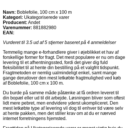
Navn:
Boblefolie, 100 cm x 100 m
Kategori:
Ukategoriserede varer
Producent:
Andet
Varenummer:
881882980
EAN:
Vurderet til
3.5
ud af 5 stjerner baseret på
4
anmeldelser
Temmelig mange e-forhandlere giver i øjeblikket et hav af
forskellige former for fragt. Det mest populære er nu om dage
levering til et afhentningssted, fordi det giver dig fuld
fleksibilitet til at hente din bestilling på et valgfrit tidspunkt.
Fragtmetoden er nemlig ualmindeligt enkel, samt mange
gange derudover den mest letkøbte fragtmulighed ved køb
af Boblefolie, 100 cm x 100 m.
Du burde på samme måde påtænke at få ordren leveret til
din bopæl eller ud til dit arbejde. Løsningen bliver som oftest
lidt mere pebret, men endvidere yderst ukompliceret. Den
mest letkøbte type af levering vil dog til enhver tid være selv
at hente pakken, men det stiller krav om at du er nærved
internet forretningens hjemsted.