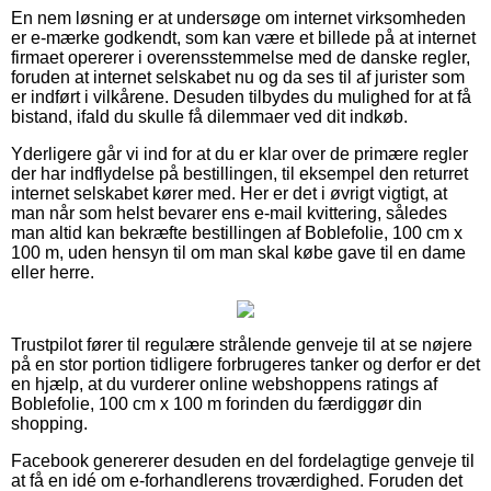
En nem løsning er at undersøge om internet virksomheden
er e-mærke godkendt, som kan være et billede på at internet
firmaet opererer i overensstemmelse med de danske regler,
foruden at internet selskabet nu og da ses til af jurister som
er indført i vilkårene. Desuden tilbydes du mulighed for at få
bistand, ifald du skulle få dilemmaer ved dit indkøb.
Yderligere går vi ind for at du er klar over de primære regler
der har indflydelse på bestillingen, til eksempel den returret
internet selskabet kører med. Her er det i øvrigt vigtigt, at
man når som helst bevarer ens e-mail kvittering, således
man altid kan bekræfte bestillingen af Boblefolie, 100 cm x
100 m, uden hensyn til om man skal købe gave til en dame
eller herre.
Trustpilot fører til regulære strålende genveje til at se nøjere
på en stor portion tidligere forbrugeres tanker og derfor er det
en hjælp, at du vurderer online webshoppens ratings af
Boblefolie, 100 cm x 100 m forinden du færdiggør din
shopping.
Facebook genererer desuden en del fordelagtige genveje til
at få en idé om e-forhandlerens troværdighed. Foruden det