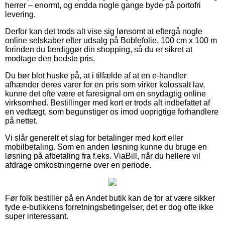
herrer – enormt, og endda nogle gange byde på portofri
levering.
Derfor kan det trods alt vise sig lønsomt at eftergå nogle
online selskaber efter udsalg på Boblefolie, 100 cm x 100 m
forinden du færdiggør din shopping, så du er sikret at
modtage den bedste pris.
Du bør blot huske på, at i tilfælde af at en e-handler
afhænder deres varer for en pris som virker kolossalt lav,
kunne det ofte være et faresignal om en snydagtig online
virksomhed. Bestillinger med kort er trods alt indbefattet af
en vedtægt, som begunstiger os imod uoprigtige forhandlere
på nettet.
Vi slår generelt et slag for betalinger med kort eller
mobilbetaling. Som en anden løsning kunne du bruge en
løsning på afbetaling fra f.eks. ViaBill, når du hellere vil
afdrage omkostningerne over en periode.
Før folk bestiller på en Andet butik kan de for at være sikker
tyde e-butikkens forretningsbetingelser, det er dog ofte ikke
super interessant.