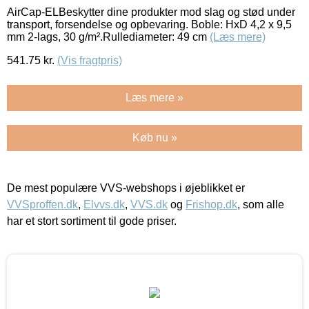
AirCap-ELBeskytter dine produkter mod slag og stød under
transport, forsendelse og opbevaring. Boble: HxD 4,2 x 9,5
mm 2-lags, 30 g/m².Rullediameter: 49 cm
(Læs mere)
541.75
kr.
(Vis fragtpris)
Læs mere »
Køb nu »
De mest populære VVS-webshops i øjeblikket er
VVSproffen.dk
,
Elvvs.dk
,
VVS.dk
og
Frishop.dk
, som alle
har et stort sortiment til gode priser.