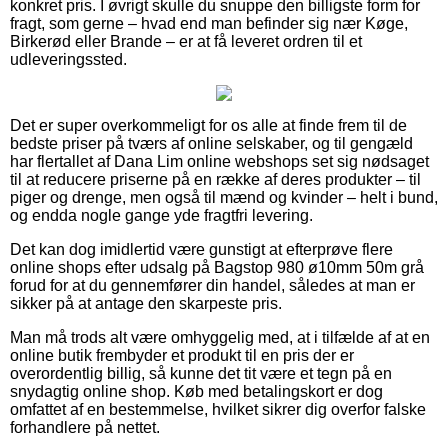
konkret pris. I øvrigt skulle du snuppe den billigste form for
fragt, som gerne – hvad end man befinder sig nær Køge,
Birkerød eller Brande – er at få leveret ordren til et
udleveringssted.
Det er super overkommeligt for os alle at finde frem til de
bedste priser på tværs af online selskaber, og til gengæld
har flertallet af Dana Lim online webshops set sig nødsaget
til at reducere priserne på en række af deres produkter – til
piger og drenge, men også til mænd og kvinder – helt i bund,
og endda nogle gange yde fragtfri levering.
Det kan dog imidlertid være gunstigt at efterprøve flere
online shops efter udsalg på Bagstop 980 ø10mm 50m grå
forud for at du gennemfører din handel, således at man er
sikker på at antage den skarpeste pris.
Man må trods alt være omhyggelig med, at i tilfælde af at en
online butik frembyder et produkt til en pris der er
overordentlig billig, så kunne det tit være et tegn på en
snydagtig online shop. Køb med betalingskort er dog
omfattet af en bestemmelse, hvilket sikrer dig overfor falske
forhandlere på nettet.