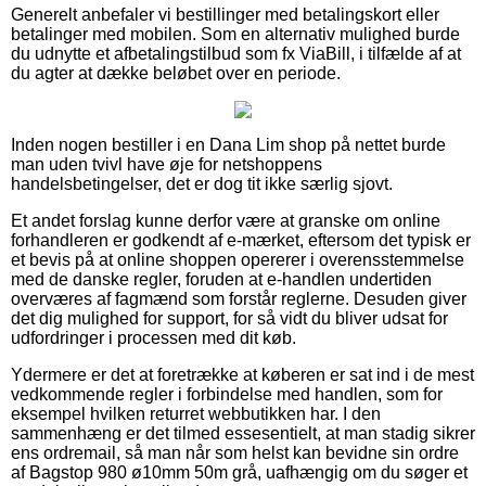
Generelt anbefaler vi bestillinger med betalingskort eller
betalinger med mobilen. Som en alternativ mulighed burde
du udnytte et afbetalingstilbud som fx ViaBill, i tilfælde af at
du agter at dække beløbet over en periode.
Inden nogen bestiller i en Dana Lim shop på nettet burde
man uden tvivl have øje for netshoppens
handelsbetingelser, det er dog tit ikke særlig sjovt.
Et andet forslag kunne derfor være at granske om online
forhandleren er godkendt af e-mærket, eftersom det typisk er
et bevis på at online shoppen opererer i overensstemmelse
med de danske regler, foruden at e-handlen undertiden
overværes af fagmænd som forstår reglerne. Desuden giver
det dig mulighed for support, for så vidt du bliver udsat for
udfordringer i processen med dit køb.
Ydermere er det at foretrække at køberen er sat ind i de mest
vedkommende regler i forbindelse med handlen, som for
eksempel hvilken returret webbutikken har. I den
sammenhæng er det tilmed essesentielt, at man stadig sikrer
ens ordremail, så man når som helst kan bevidne sin ordre
af Bagstop 980 ø10mm 50m grå, uafhængig om du søger et