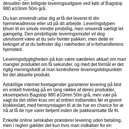
desuden den billigste leveringsudgave ved køb af Bagstop
980 ø10mm 50m grå.
Du kan omvendt udse dig at få det leveret til din
hjemmeadresse eller ud på dit arbejde. Leveringstypen
bliver tit en smule mindre prisbillig, men omvendt særligt let
gængelig. Den prisbilligste leveringsmodel vil dog
utvivlsomt være at du selv henter pakken, men dette er
betinget af at du befinder dig i nærheden af e-forhandlerens
hjemsted.
Leveringsdygtigheden på kan være særdeles aktuel om man
mangler produktet om få sekunder, og med det formål er det
rigtig meningsfuldt at man kontrollerer leveringstidspunktet
for det aktuelle produkt.
Adskillige internet foretagender garanterer levering på blot
en enkelt hverdag på en lang række af deres produkter,
eksempelvis Bagstop 980 ø10mm 50m grå, men vær på
vagt da det stiller krav om at ordren indsendes før et givent
klokkeslæt, med hensynstagen til at de har en chance for at
nå at få de nye varer betjent inden de pakkeansatte får fri.
Enkelte online selskaber præsterer levering uden betaling,
men i reglen gælder det kun hvis man indkøber for en