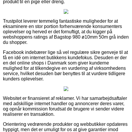
produkt til en pige eller dreng.
Trustpilot leverer temmelig fantastiske muligheder for at
eksaminere en stor portion forhenværende konsumenters
oplevelser og herved er det fornuftigt, at du kigger på
webshoppens ratings af Bagstop 980 ø10mm 50m grå inden
du shopper.
Facebook indebærer lige så vel regulære sikre genveje til at
få en idé om internet butikkens kundefokus. Desuden er der
en del online shops i Danmark som giver kunderne
mulighed for at tilkendegive en vurdering af virksomhedens
service, hvilket desuden bør benyttes til at vurdere tidligere
kunders oplevelser.
Websitet er finansieret af reklamer. Vi har samarbejdsaftaler
med adskillige internet handler og annoncerer deres varer,
og opnår kommission forudsat de brugere vi sender videre
realiserer en transaktion.
Orientering vedrørende produkter og webbutikker opdateres
hyppigt, men det er umuligt for os at give garantier imod