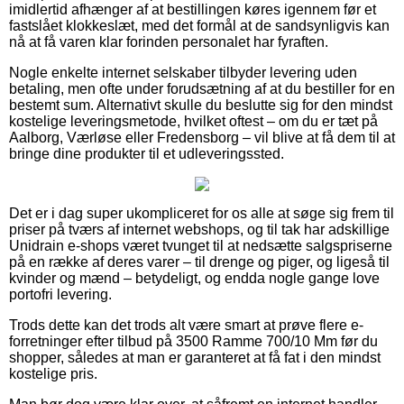
imidlertid afhænger af at bestillingen køres igennem før et
fastslået klokkeslæt, med det formål at de sandsynligvis kan
nå at få varen klar forinden personalet har fyraften.
Nogle enkelte internet selskaber tilbyder levering uden
betaling, men ofte under forudsætning af at du bestiller for en
bestemt sum. Alternativt skulle du beslutte sig for den mindst
kostelige leveringsmetode, hvilket oftest – om du er tæt på
Aalborg, Værløse eller Fredensborg – vil blive at få dem til at
bringe dine produkter til et udleveringssted.
Det er i dag super ukompliceret for os alle at søge sig frem til
priser på tværs af internet webshops, og til tak har adskillige
Unidrain e-shops været tvunget til at nedsætte salgspriserne
på en række af deres varer – til drenge og piger, og ligeså til
kvinder og mænd – betydeligt, og endda nogle gange love
portofri levering.
Trods dette kan det trods alt være smart at prøve flere e-
forretninger efter tilbud på 3500 Ramme 700/10 Mm før du
shopper, således at man er garanteret at få fat i den mindst
kostelige pris.