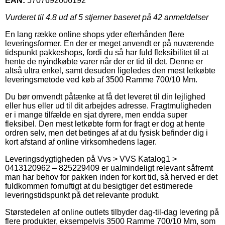
EAN:
5707692006192
Vurderet til
4.8
ud af 5 stjerner baseret på
42
anmeldelser
En lang række online shops yder efterhånden flere
leveringsformer. En der er meget anvendt er på nuværende
tidspunkt pakkeshops, fordi du så har fuld fleksibilitet til at
hente de nyindkøbte varer når der er tid til det. Denne er
altså ultra enkel, samt desuden ligeledes den mest letkøbte
leveringsmetode ved køb af 3500 Ramme 700/10 Mm.
Du bør omvendt påtænke at få det leveret til din lejlighed
eller hus eller ud til dit arbejdes adresse. Fragtmuligheden
er i mange tilfælde en sjat dyrere, men endda super
fleksibel. Den mest letkøbte form for fragt er dog at hente
ordren selv, men det betinges af at du fysisk befinder dig i
kort afstand af online virksomhedens lager.
Leveringsdygtigheden på Vvs > VVS Katalog1 >
0413120962 – 825229409 er ualmindeligt relevant såfremt
man har behov for pakken inden for kort tid, så herved er det
fuldkommen fornuftigt at du besigtiger det estimerede
leveringstidspunkt på det relevante produkt.
Størstedelen af online outlets tilbyder dag-til-dag levering på
flere produkter, eksempelvis 3500 Ramme 700/10 Mm, som