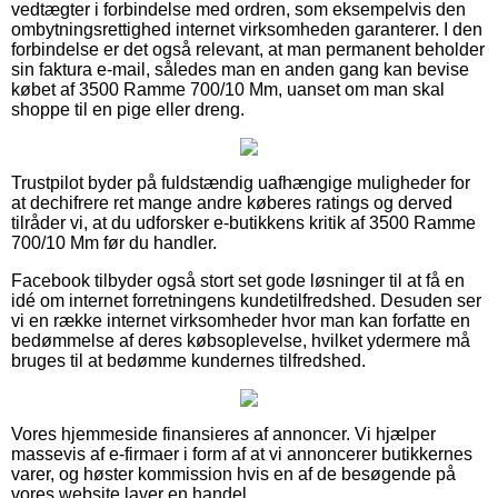
vedtægter i forbindelse med ordren, som eksempelvis den
ombytningsrettighed internet virksomheden garanterer. I den
forbindelse er det også relevant, at man permanent beholder
sin faktura e-mail, således man en anden gang kan bevise
købet af 3500 Ramme 700/10 Mm, uanset om man skal
shoppe til en pige eller dreng.
Trustpilot byder på fuldstændig uafhængige muligheder for
at dechifrere ret mange andre køberes ratings og derved
tilråder vi, at du udforsker e-butikkens kritik af 3500 Ramme
700/10 Mm før du handler.
Facebook tilbyder også stort set gode løsninger til at få en
idé om internet forretningens kundetilfredshed. Desuden ser
vi en række internet virksomheder hvor man kan forfatte en
bedømmelse af deres købsoplevelse, hvilket ydermere må
bruges til at bedømme kundernes tilfredshed.
Vores hjemmeside finansieres af annoncer. Vi hjælper
massevis af e-firmaer i form af at vi annoncerer butikkernes
varer, og høster kommission hvis en af de besøgende på
vores website laver en handel.