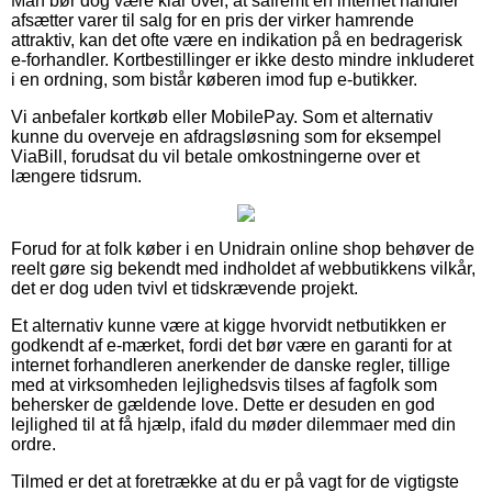
Man bør dog være klar over, at såfremt en internet handler
afsætter varer til salg for en pris der virker hamrende
attraktiv, kan det ofte være en indikation på en bedragerisk
e-forhandler. Kortbestillinger er ikke desto mindre inkluderet
i en ordning, som bistår køberen imod fup e-butikker.
Vi anbefaler kortkøb eller MobilePay. Som et alternativ
kunne du overveje en afdragsløsning som for eksempel
ViaBill, forudsat du vil betale omkostningerne over et
længere tidsrum.
Forud for at folk køber i en Unidrain online shop behøver de
reelt gøre sig bekendt med indholdet af webbutikkens vilkår,
det er dog uden tvivl et tidskrævende projekt.
Et alternativ kunne være at kigge hvorvidt netbutikken er
godkendt af e-mærket, fordi det bør være en garanti for at
internet forhandleren anerkender de danske regler, tillige
med at virksomheden lejlighedsvis tilses af fagfolk som
behersker de gældende love. Dette er desuden en god
lejlighed til at få hjælp, ifald du møder dilemmaer med din
ordre.
Tilmed er det at foretrække at du er på vagt for de vigtigste